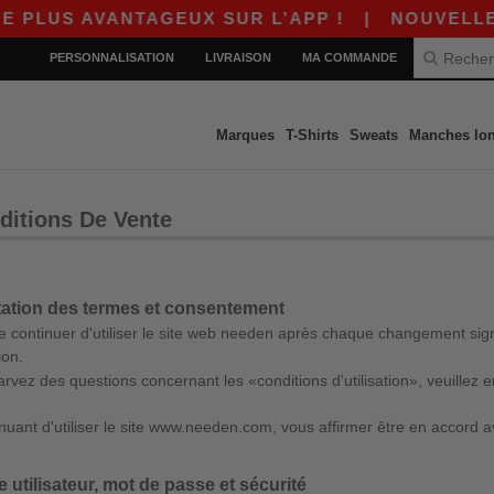
 AVANTAGEUX SUR L’APP !
|
NOUVELLE APP WO
PERSONNALISATION
LIVRAISON
MA COMMANDE
Marques
T-Shirts
Sweats
Manches lo
ditions De Vente
ation des termes et consentement
de continuer d'utiliser le site web needen après chaque changement sig
ion.
arvez des questions concernant les «conditions d'utilisation», veuillez
nuant d'utiliser le site www.needen.com, vous affirmer être en accord ave
utilisateur, mot de passe et sécurité