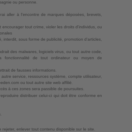
mpagnie ou personne.
rai aller à l'encontre de marques déposées, brevets,
encourager tout crime, violer les droits d'individus, ou
ionales
 interdit, sous forme de publicité, promotion d'articles,
rait des malwares, logiciels virus, ou tout autre code,
la fonctionnalité de tout ordinateur ou moyen de
trait de fausses informations.
 autre service, ressources système, compte utilisateur,
den.com ou tout autre site web affilié.
accès à ces zones sera passible de poursuites.
produire distribuer celui-ci qui doit être conforme en
.
 rejeter, enlever tout contenu disponible sur le site.