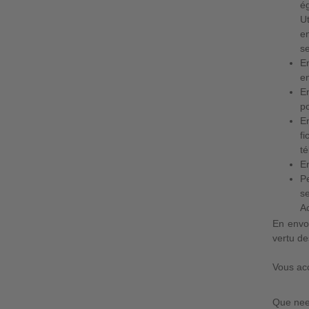
ég
Ut
en
se
En
en
En
po
En
f
t
En
Pe
se
Ac
En envoy
vertu de
Vous acc
Que need