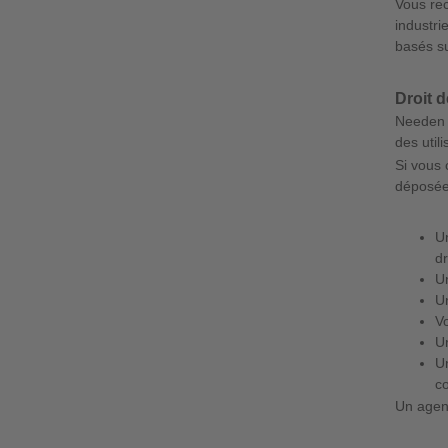
Vous rec
industri
basés su
Droit 
Needen r
des utili
Si vous 
déposée,
Un
dr
Un
Un
Vo
Un
Un
co
Un agent