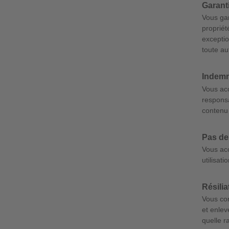
Garanti
Vous gar
propriét
exceptio
toute au
Indemn
Vous acc
responsa
contenu 
Pas de
Vous acc
utilisat
Résilia
Vous con
et enle
quelle r