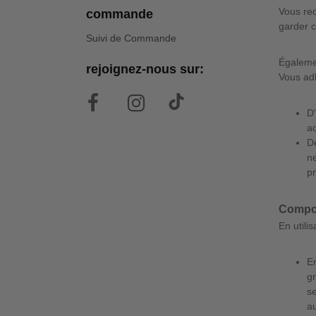
Vous rec
commande
garder c
Suivi de Commande
Égalemen
rejoignez-nous sur:
Vous adh
D
ac
De
n
p
Compor
En utili
E
gr
se
au