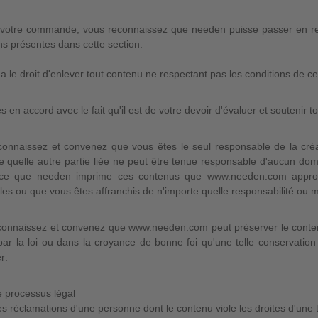
 votre commande, vous reconnaissez que needen puisse passer en r
ns présentes dans cette section.
 le droit d'enlever tout contenu ne respectant pas les conditions de cet
s en accord avec le fait qu'il est de votre devoir d'évaluer et soutenir tou
connaissez et convenez que vous êtes le seul responsable de la cr
e quelle autre partie liée ne peut être tenue responsable d'aucun domm
ce que needen imprime ces contenus que www.needen.com approuv
les ou que vous êtes affranchis de n'importe quelle responsabilité ou mal
onnaissez et convenez que www.needen.com peut préserver le contenu 
 par la loi ou dans la croyance de bonne foi qu'une telle conservatio
r:
 processus légal
s réclamations d'une personne dont le contenu viole les droites d'une t