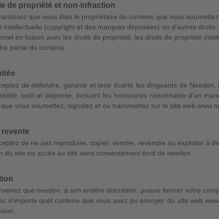
e de propriété et non-infraction
antissez que vous êtes le propriétaire du contenu que vous soumettez e
é intellectuelle (copyright et des marques déposées) ou d'autres droits. 
nnel en liaison avec les droits de propriété, les droits de propriété inte
tre partie du contenu.
ités
eptez de défendre, garantir et tenir écarté les dirigeants de Needen, 
bilité, coût et dépense, incluant les honoraires raisonnable d'un mand
que vous soumettez, signalez et ou transmettez sur le site web www.
 revente
eptez de ne pas reproduire, copier, vendre, revendre ou exploiter à des
ion du site ou accès au site sans consentement écrit de needen
tion
venez que needen, à son entière discrétion, puisse fermer votre compte (
vez n'importe quel contenu que vous avez pu envoyer du site web www
aison.