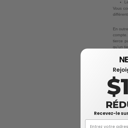
Le
Vous com
différen
En outre
compte.
tierce p
qu'un ti
Needen r
envoyer
communic
Rejo
honorair
$
Aucune r
(propriét
Vous re
RÉD
accord s
puisse n
Recevez-le sur
Politiq