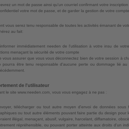
evrez un mot de passe ainsi qu'un courriel confirmant votre inscription
onfidentiel votre mot de passe, et de garder la gestion de votre compte
t vous serez tenu responsable de toutes les activités émanant de vo
érez au fait:
'informer immédiatement needen de l'utilisation à votre insu de vot
tions menaçant la sécurité de votre compte
 vous assurer que vous vous déconnectez bien de votre session à cha
e pourra être tenu responsable d'aucune perte ou dommage lié au f
récédemment.
tement de l'utilisateur
sant le site www.needen.com, vous vous engagez à ne pas :
nvoyer, télécharger ou tout autre moyen d'envoi de données sous 
aphiques ou tout autre éléments pouvant faire partie du design pour 
raient illégal, menaçant, abusif, vulgaire, harcelant, diffamatoire, ob
trement répréhensible, ou pouvant porter atteinte aux droits d'un indi