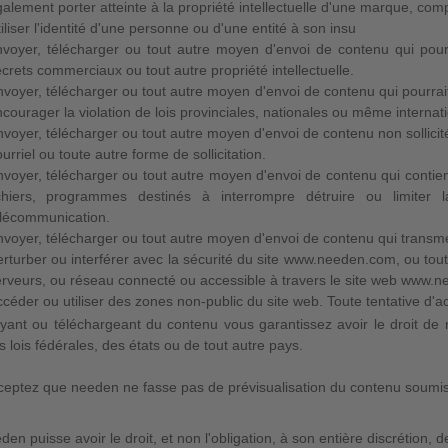
alement porter atteinte à la propriété intellectuelle d'une marque, co
iliser l'identité d'une personne ou d'une entité à son insu
voyer, télécharger ou tout autre moyen d'envoi de contenu qui pour
crets commerciaux ou tout autre propriété intellectuelle.
voyer, télécharger ou tout autre moyen d'envoi de contenu qui pourrait 
courager la violation de lois provinciales, nationales ou même internat
voyer, télécharger ou tout autre moyen d'envoi de contenu non sollicité,
urriel ou toute autre forme de sollicitation.
voyer, télécharger ou tout autre moyen d'envoi de contenu qui contiend
ichiers, programmes destinés à interrompre détruire ou limiter 
élécommunication.
voyer, télécharger ou tout autre moyen d'envoi de contenu qui transmet
rturber ou interférer avec la sécurité du site www.needen.com, ou tout
rveurs, ou réseau connecté ou accessible à travers le site web www.nee
céder ou utiliser des zones non-public du site web. Toute tentative d'
ant ou téléchargeant du contenu vous garantissez avoir le droit de re
s lois fédérales, des états ou de tout autre pays.
eptez que needen ne fasse pas de prévisualisation du contenu soumis
en puisse avoir le droit, et non l'obligation, à son entière discrétion, de