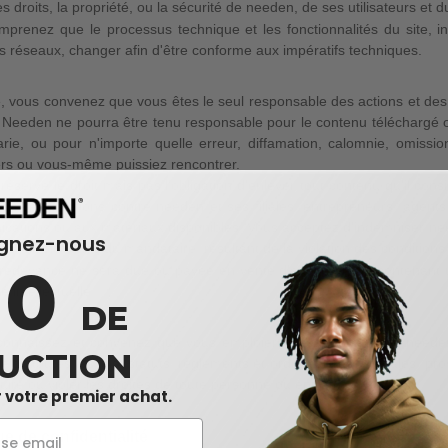
s droits, la propriété, ou la sécurité de needen, de ses utilisateurs et d
prenez que le processus technique et les fonctionnalités du site, in
ts réseaux, changer afin d'être conforme aux impératifs techniques.
, vous convenez que vous êtes le seul responsable des actions et de
 Needen ne pourra être tenu responsable pour le contenu télécharg
arie, ou pour n'importe quelle erreur, diffamation, calomnie, omissi
ers ou vous-même puissiez rencontrer.
éserve le droit mais pas l'obligation d'enlever tout contenu qu'il con
 de réclamations contre needen et ses filiales, entrepreneurs, agen
ations ou aux matériaux disponibles. Vous acceptez d'indemniser neede
ignez-nous
es raisonnables du mandataire, résultant de la violation des conditions 
10
edevance ne sera due ou payée en vente d'aucun article contenant un
é intellectuelle,...).
DE
connaissez et convenez que vous emploierez le site web www.needen
UCTION
elon toutes les lois, statuts, règlements et ordonnances fédérales, pr
uire ou violer les droites de toute personne ou entité.
 votre premier achat.
ue de confidentialité