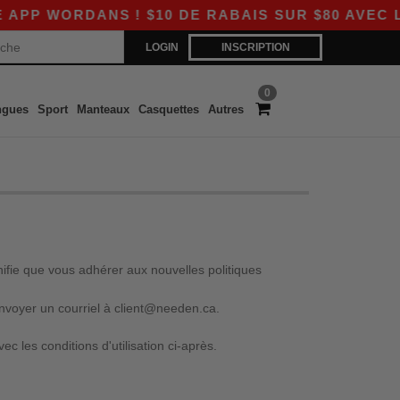
RDANS ! $10 DE RABAIS SUR $80 AVEC LE CODE
LOGIN
INSCRIPTION
0
ngues
Sport
Manteaux
Casquettes
Autres
nifie que vous adhérer aux nouvelles politiques
 envoyer un courriel à client@needen.ca.
c les conditions d'utilisation ci-après.