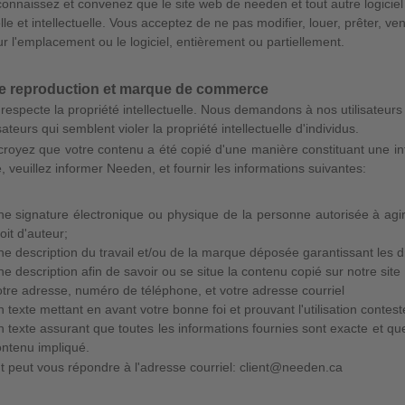
onnaissez et convenez que le site web de needen et tout autre logiciel 
elle et intellectuelle. Vous acceptez de ne pas modifier, louer, prêter, ven
r l'emplacement ou le logiciel, entièrement ou partiellement.
de reproduction et marque de commerce
especte la propriété intellectuelle. Nous demandons à nos utilisateu
sateurs qui semblent violer la propriété intellectuelle d'individus.
croyez que votre contenu a été copié d'une manière constituant une infr
 veuillez informer Needen, et fournir les informations suivantes:
e signature électronique ou physique de la personne autorisée à ag
oit d'auteur;
e description du travail et/ou de la marque déposée garantissant les dro
e description afin de savoir ou se situe la contenu copié sur notre site
tre adresse, numéro de téléphone, et votre adresse courriel
 texte mettant en avant votre bonne foi et prouvant l'utilisation contes
 texte assurant que toutes les informations fournies sont exacte et que
ntenu impliqué.
 peut vous répondre à l'adresse courriel: client@needen.ca