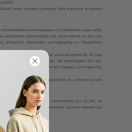
u public.
cluant votre contenu puissant être transmis à travers
s communications entreprises ou transmises sous votre
é ou autrement communiqué par vous-même ou par une
ons, infraction, obscénité, pornographie ou blasphème
sidère répréhensible, par ceci vous acceptez de ne pas
ts et employés pour les pertes, les dommages dus aux
n et ses filiales de toutes les charges, y compris les
de cette section.
e image qui viole les dispositions du présent accord
.com et tous les produits commandés sur ce site en
ovinciales et locales, et ne prendrez aucune mesure qui