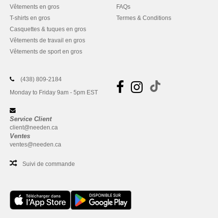
Vêtements en gros
FAQs
T-shirts en gros
Termes & Conditions
Casquettes & tuques en gros
Vêtements de travail en gros
Vêtements de sport en gros
(438) 809-2184
Monday to Friday 9am - 5pm EST
Service Client
client@needen.ca
Ventes
ventes@needen.ca
Suivi de commande