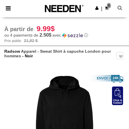
×
Appli Needen
0
Obtenir l'appli
|
Meilleurs prix sur l’app !
9.99$
À partir de
2.50$
ou 4 paiements de
avec
ⓘ
21,82 $
Prix public
Radsow
Apparel - Sweat Shirt à capuche London pour
hommes
- Noir
Previous
Next