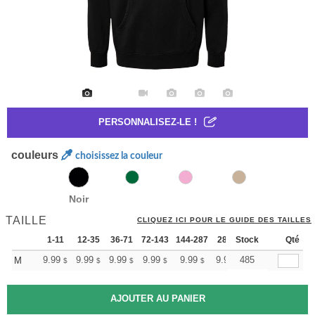
PERSONNALISEZ-LE !
couleurs
choisissez la couleur
Noir
TAILLE
CLIQUEZ ICI POUR LE GUIDE DES TAILLES
1-11
12-35
36-71
72-143
144-287
288 +
Stock
Plus
Qté
+
9.99
9.99
9.99
9.99
9.99
9.99
485
M
$
$
$
$
$
$