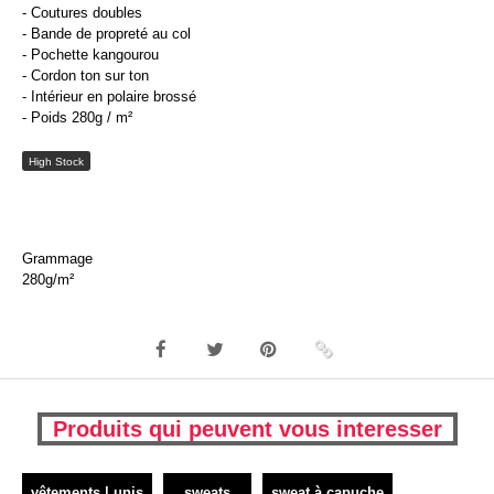
- Coutures doubles
- Bande de propreté au col
- Pochette kangourou
- Cordon ton sur ton
- Intérieur en polaire brossé
- Poids 280g / m²
High Stock
Grammage
280g/m²
Produits qui peuvent vous interesser
vêtements | unis
sweats
sweat à capuche