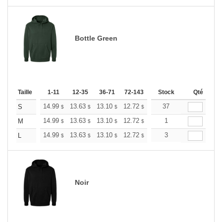
Bottle Green
Taille
1-11
12-35
36-71
72-143
144-287
Stock
288 +
Qté
Plus
+
14.99
13.63
13.10
12.72
12.35
37
11.99
S
$
$
$
$
$
$
+
14.99
13.63
13.10
12.72
12.35
1
11.99
M
$
$
$
$
$
$
+
14.99
13.63
13.10
12.72
12.35
3
11.99
L
$
$
$
$
$
$
Noir