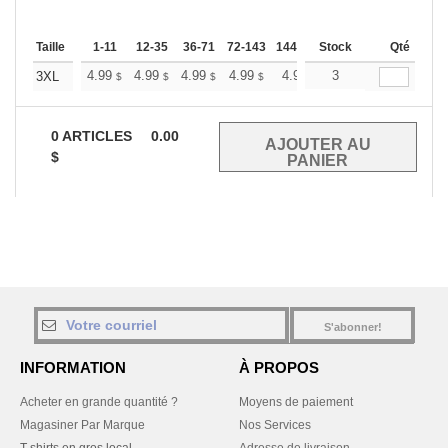
Taille
1-11
12-35
36-71
72-143
144-287
Stock
288 +
Plus
Qté
+
4.99
4.99
4.99
4.99
4.99
3
4.99
3XL
$
$
$
$
$
$
0
ARTICLES
0.00
$
S'abonner!
INFORMATION
À PROPOS
Acheter en grande quantité ?
Moyens de paiement
Magasiner Par Marque
Nos Services
T-shirts en gros local
Adresse de livraison