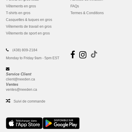
Vêtements en gros
FAQs
T-shirts en gros
Termes & Conditions
Casquettes & tuques en gros
Vêtements de travail en gros
Vêtements de sport en gros
(438) 809-2184
Monday to Friday 9am - 5pm EST
Service Client
client@needen.ca
Ventes
ventes@needen.ca
Suivi de commande