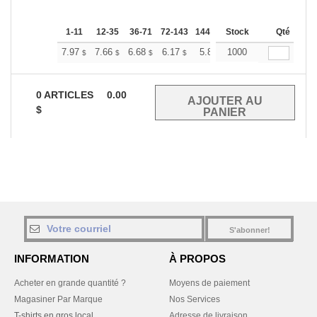
1-11
12-35
36-71
72-143
144-287
Stock
288 +
Plus
Qté
+
7.97
7.66
6.68
6.17
5.86
1000
5.76
$
$
$
$
$
$
0
ARTICLES
0.00
$
S'abonner!
INFORMATION
À PROPOS
Acheter en grande quantité ?
Moyens de paiement
Magasiner Par Marque
Nos Services
T-shirts en gros local
Adresse de livraison