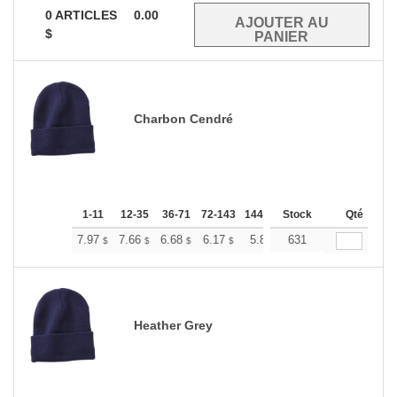
0
ARTICLES
0.00
$
Charbon Cendré
1-11
12-35
36-71
72-143
144-287
Stock
288 +
Plus
Qté
+
7.97
7.66
6.68
6.17
5.86
631
5.76
$
$
$
$
$
$
Heather Grey