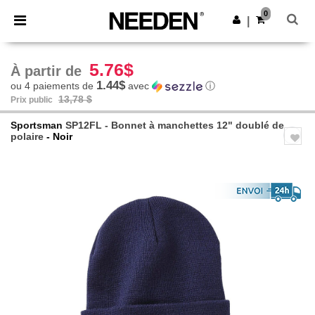
×
Appli Needen
0
Obtenir l'appli
|
Meilleurs prix sur l’app !
5.76$
À partir de
1.44$
ou 4 paiements de
avec
ⓘ
13,78 $
Prix public
Sportsman
SP12FL - Bonnet à manchettes 12" doublé de
polaire
- Noir
Previous
Next