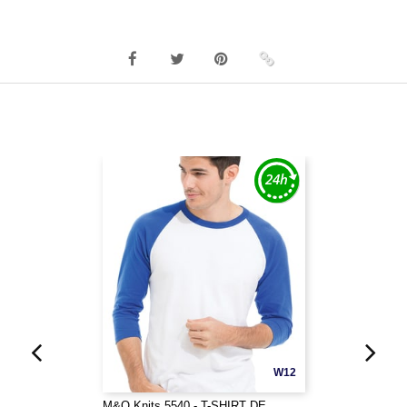
W12
M&O Knits 5540 - T-SHIRT DE