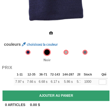
couleurs
choisissez la couleur
Noir
PRIX
1-11
12-35
36-71
72-143
144-287
288 +
Stock
Plus
Qté
+
7.97
7.66
6.68
6.17
5.86
5.76
1000
$
$
$
$
$
$
0
ARTICLES
0.00
$