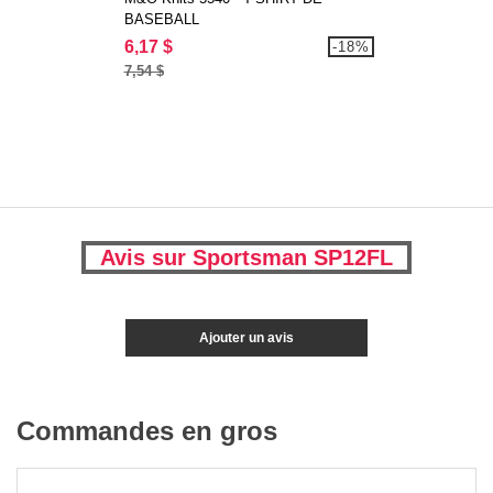
BASEBALL
6,17 $
-18%
7,54 $
Avis sur Sportsman SP12FL
Ajouter un avis
Commandes en gros