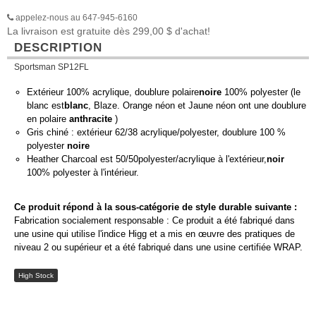
appelez-nous au 647-945-6160
La livraison est gratuite dès 299,00 $ d'achat!
DESCRIPTION
Sportsman SP12FL
Extérieur 100% acrylique, doublure polaire
noire
100% polyester (le
blanc est
blanc
, Blaze. Orange néon et Jaune néon ont une doublure
en polaire
anthracite
)
Gris chiné : extérieur 62/38 acrylique/polyester, doublure 100 %
polyester
noire
Heather Charcoal est 50/50polyester/acrylique à l'extérieur,
noir
100% polyester à l'intérieur.
Ce produit répond à la sous-catégorie de style durable suivante :
Fabrication socialement responsable : Ce produit a été fabriqué dans
une usine qui utilise l'indice Higg et a mis en œuvre des pratiques de
niveau 2 ou supérieur et a été fabriqué dans une usine certifiée WRAP.
High Stock