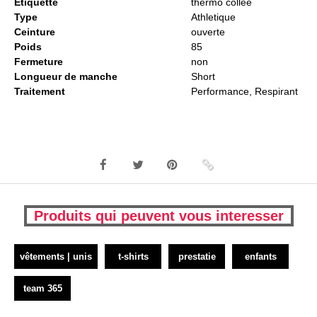
Étiquette
thermo collée
Type
Athletique
Ceinture
ouverte
Poids
85
Fermeture
non
Longueur de manche
Short
Traitement
Performance, Respirant
Produits qui peuvent vous interesser
vêtements | unis
t-shirts
prestatie
enfants
team 365