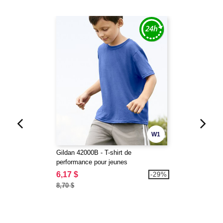
W1
Gildan 42000B - T-shirt de
performance pour jeunes
6,17 $
-29%
8,70 $