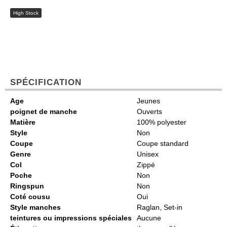
High Stock
SPÉCIFICATION
Age
Jeunes
poignet de manche
Ouverts
Matière
100% polyester
Style
Non
Coupe
Coupe standard
Genre
Unisex
Col
Zippé
Poche
Non
Ringspun
Non
Coté cousu
Oui
Style manches
Raglan, Set-in
teintures ou impressions spéciales
Aucune