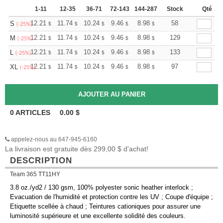
1-11
12-35
36-71
72-143
144-287
288 +
Stock
Plus
Qté
+
12.21
11.74
10.24
9.46
8.98
8.83
58
S
$
$
$
$
$
$
(-25%)
+
12.21
11.74
10.24
9.46
8.98
8.83
129
M
$
$
$
$
$
$
(-25%)
+
12.21
11.74
10.24
9.46
8.98
8.83
133
L
$
$
$
$
$
$
(-25%)
+
12.21
11.74
10.24
9.46
8.98
8.83
97
XL
$
$
$
$
$
$
(-25%)
0
ARTICLES
0.00
$
appelez-nous au 647-945-6160
La livraison est gratuite dès 299,00 $ d'achat!
DESCRIPTION
Team 365 TT11HY
3.8 oz./yd2 / 130 gsm, 100% polyester sonic heather interlock ;
Evacuation de l'humidité et protection contre les UV ; Coupe d'équipe ;
Etiquette scellée à chaud ; Teintures cationiques pour assurer une
luminosité supérieure et une excellente solidité des couleurs.