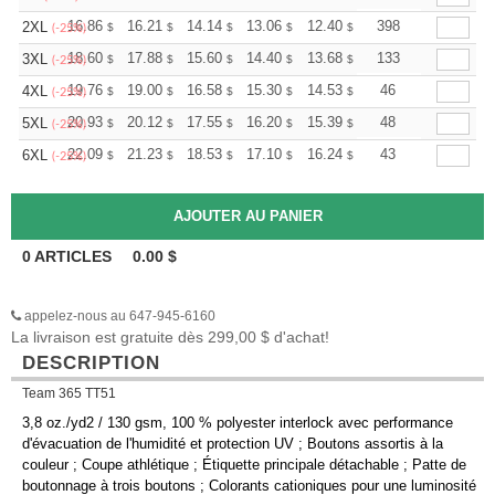
+
16.86
16.21
14.14
13.06
12.40
12.19
398
2XL
$
$
$
$
$
$
(-25%)
+
18.60
17.88
15.60
14.40
13.68
13.44
133
3XL
$
$
$
$
$
$
(-25%)
+
19.76
19.00
16.58
15.30
14.53
14.28
46
4XL
$
$
$
$
$
$
(-25%)
+
20.93
20.12
17.55
16.20
15.39
15.12
48
5XL
$
$
$
$
$
$
(-25%)
+
22.09
21.23
18.53
17.10
16.24
15.96
43
6XL
$
$
$
$
$
$
(-25%)
0
ARTICLES
0.00
$
appelez-nous au 647-945-6160
La livraison est gratuite dès 299,00 $ d'achat!
DESCRIPTION
Team 365 TT51
3,8 oz./yd2 / 130 gsm, 100 % polyester interlock avec performance
d'évacuation de l'humidité et protection UV ; Boutons assortis à la
couleur ; Coupe athlétique ; Étiquette principale détachable ; Patte de
boutonnage à trois boutons ; Colorants cationiques pour une luminosité