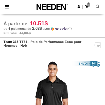
×
Appli Needen
0
Obtenir l'appli
|
Meilleurs prix sur l’app !
10.51$
À partir de
2.63$
ou 4 paiements de
avec
ⓘ
14,00 $
Prix public
Team 365
TT51 - Polo de Performance Zone pour
Hommes
- Noir
Previous
Next