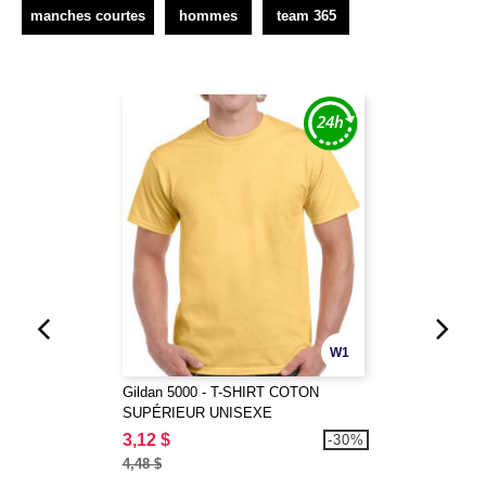
manches courtes
hommes
team 365
W1
Gildan 5000 - T-SHIRT COTON
SUPÉRIEUR UNISEXE
3,12 $
-30%
4,48 $