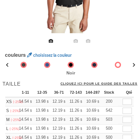
couleurs
choisissez la couleur
Noir
TAILLE
CLIQUEZ ICI POUR LE GUIDE DES TAILLES
1-11
12-35
36-71
72-143
144-287
Stock
288 +
Plus
Qté
+
14.54
13.98
12.19
11.26
10.69
10.51
200
XS
$
$
$
$
$
$
(-25%)
+
14.54
13.98
12.19
11.26
10.69
10.51
542
S
$
$
$
$
$
$
(-25%)
+
14.54
13.98
12.19
11.26
10.69
10.51
503
M
$
$
$
$
$
$
(-25%)
+
14.54
13.98
12.19
11.26
10.69
10.51
500
L
$
$
$
$
$
$
(-25%)
+
14.54
13.98
12.19
11.26
10.69
10.51
500
XL
$
$
$
$
$
$
(-25%)