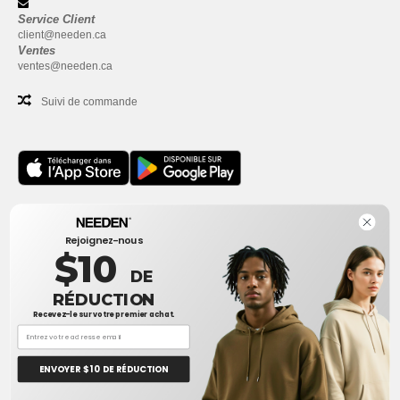
Service Client
client@needen.ca
Ventes
ventes@needen.ca
Suivi de commande
Bureau
Rejoignez-nous
One Dundas Street West Suite 2500
$10
Toronto, Ontario, M5G 1Z3
DE
Ceci n'est PAS l'adresse de retour. Pour les retours, voir ici
RÉDUCTION
Recevez-le sur votre premier achat.
Bureau
1300 rue Sherbrooke Ouest #400
Montreal, Quebec, H3G 1H9
ENVOYER $ 10 DE RÉDUCTION
Ceci n'est PAS l'adresse de retour. Pour les retours, voir ici
👋
Bonjour