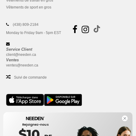
Vêtements de travail en gros
Vêtements de sport en gros
(438) 809-2184
Monday to Friday 9am - 5pm EST
Service Client
client@needen.ca
Ventes
ventes@needen.ca
Suivi de commande
Bureau
Rejoignez-nous
One Dundas Street West Suite 2500
$10
Toronto, Ontario, M5G 1Z3