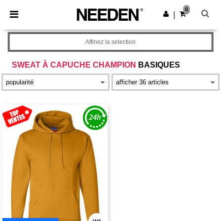
×
Appli Needen
0
Obtenir l'appli
|
Meilleurs prix sur l’app !
Affinez la selection
SWEAT À CAPUCHE CHAMPION
BASIQUES