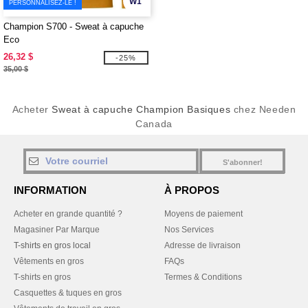
W1
PERSONNALISEZ-LE !
Champion S700 - Sweat à capuche
Eco
26,32 $
-25%
35,00 $
Acheter
Sweat à capuche Champion Basiques
chez Needen
Canada
S'abonner!
INFORMATION
À PROPOS
Acheter en grande quantité ?
Moyens de paiement
Magasiner Par Marque
Nos Services
T-shirts en gros local
Adresse de livraison
Vêtements en gros
FAQs
T-shirts en gros
Termes & Conditions
Casquettes & tuques en gros