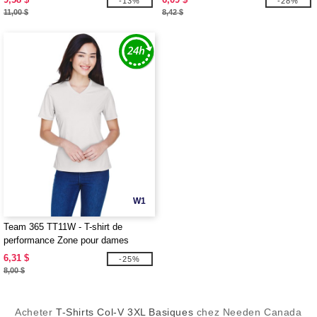
-13%
-28%
11,00 $
8,42 $
W1
Team 365 TT11W - T-shirt de
performance Zone pour dames
6,31 $
-25%
8,00 $
Acheter
T-Shirts Col-V 3XL Basiques
chez Needen Canada