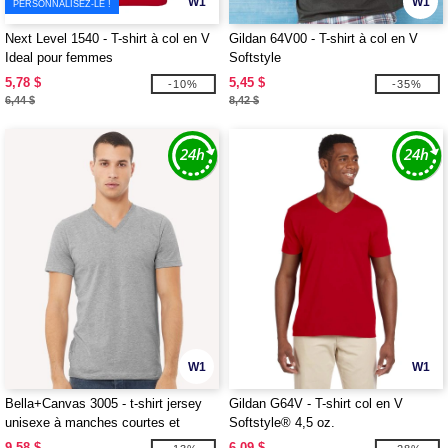
W1
W1
PERSONNALISEZ-LE !
Next Level 1540 - T-shirt à col en V
Gildan 64V00 - T-shirt à col en V
Ideal pour femmes
Softstyle
5,78 $
5,45 $
-10%
-35%
6,44 $
8,42 $
W1
W1
Bella+Canvas 3005 - t-shirt jersey
Gildan G64V - T-shirt col en V
unisexe à manches courtes et
Softstyle® 4,5 oz.
encolure en V
9,58 $
6,09 $