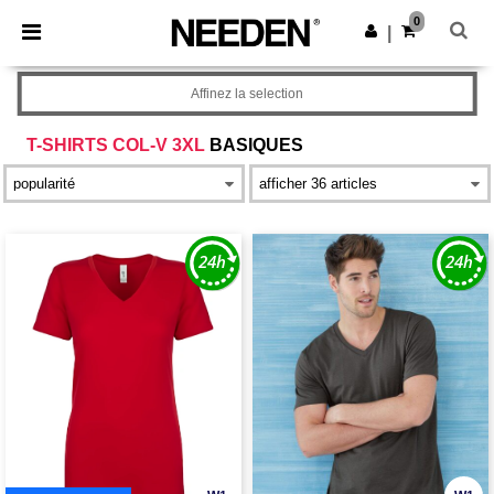
×
Appli Needen
0
Obtenir l'appli
|
Meilleurs prix sur l’app !
Affinez la selection
T-SHIRTS COL-V 3XL
BASIQUES