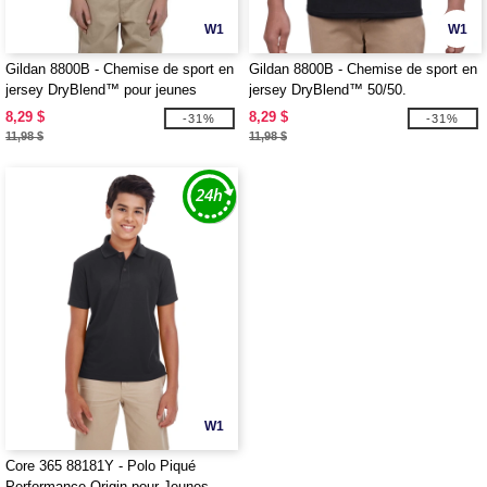
W1
W1
Gildan 8800B - Chemise de sport en
Gildan 8800B - Chemise de sport en
jersey DryBlend™ pour jeunes
jersey DryBlend™ 50/50.
8,29 $
8,29 $
-31%
-31%
11,98 $
11,98 $
W1
Core 365 88181Y - Polo Piqué
Performance Origin pour Jeunes