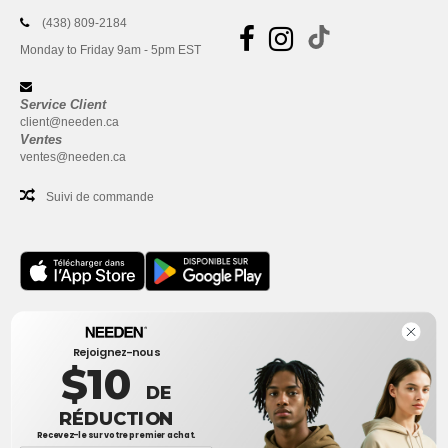
(438) 809-2184
Monday to Friday 9am - 5pm EST
Service Client
client@needen.ca
Ventes
ventes@needen.ca
Suivi de commande
Bureau
Rejoignez-nous
One Dundas Street West Suite 2500
$10
Toronto, Ontario, M5G 1Z3
DE
Ceci n'est PAS l'adresse de retour. Pour les retours, voir ici
RÉDUCTION
Recevez-le sur votre premier achat.
Bureau