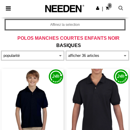
×
Appli Needen
0
Obtenir l'appli
|
Meilleurs prix sur l’app !
Affinez la selection
POLOS MANCHES COURTES ENFANTS NOIR
BASIQUES