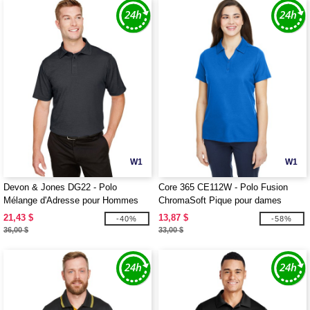
W1
W1
Devon & Jones DG22 - Polo
Core 365 CE112W - Polo Fusion
Mélange d'Adresse pour Hommes
ChromaSoft Pique pour dames
CrownLux Performance
21,43 $
13,87 $
-40%
-58%
36,00 $
33,00 $