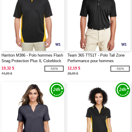
W1
W1
Harriton M386 - Polo hommes Flash
Team 365 TT51T - Polo Tall Zone
Snag Protection Plus IL Colorblock
Performance pour hommes
19,32 $
12,19 $
-56%
-56%
44,00 $
28,00 $