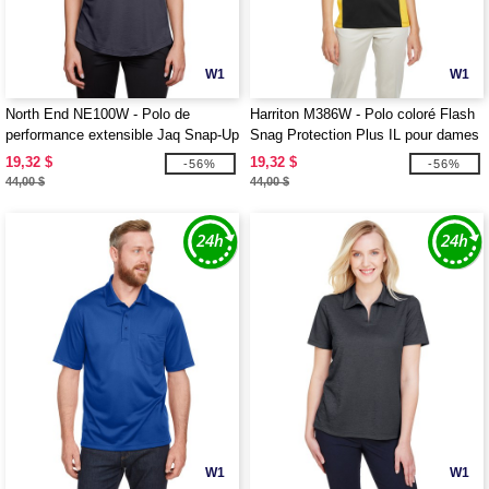
W1
W1
North End NE100W - Polo de
Harriton M386W - Polo coloré Flash
performance extensible Jaq Snap-Up
Snag Protection Plus IL pour dames
pour dames
19,32 $
19,32 $
-56%
-56%
44,00 $
44,00 $
W1
W1