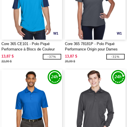
W1
W1
Core 365 CE101 - Polo Piqué
Core 365 78181P - Polo Piqué
Performance à Blocs de Couleur
Performance Origin pour Dames
pour Hommes
avec Poche
13,87 $
13,87 $
-37%
-31%
22,00 $
20,00 $