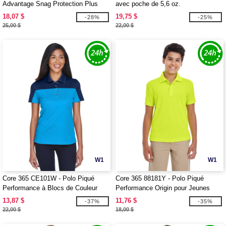
Advantage Snag Protection Plus
avec poche de 5,6 oz.
18,07 $
19,75 $
-28%
-25%
25,00 $
22,00 $
W1
W1
Core 365 CE101W - Polo Piqué
Core 365 88181Y - Polo Piqué
Performance à Blocs de Couleur
Performance Origin pour Jeunes
pour Femmes Balance
13,87 $
11,76 $
-37%
-35%
22,00 $
18,00 $