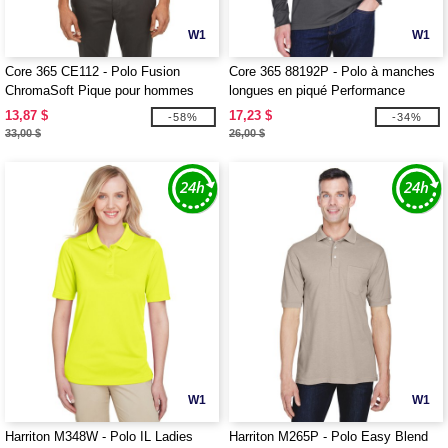
W1
W1
Core 365 CE112 - Polo Fusion
Core 365 88192P - Polo à manches
ChromaSoft Pique pour hommes
longues en piqué Performance
Pinnacle pour adulte avec poche
13,87 $
17,23 $
-58%
-34%
33,00 $
26,00 $
W1
W1
Harriton M348W - Polo IL Ladies
Harriton M265P - Polo Easy Blend