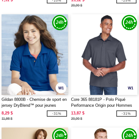
-10%
-25%
20,00 $
W1
W1
Gildan 8800B - Chemise de sport en
Core 365 88181P - Polo Piqué
jersey DryBlend™ pour jeunes
Performance Origin pour Hommes
avec Poche
8,29 $
13,87 $
-31%
-31%
11,98 $
20,00 $