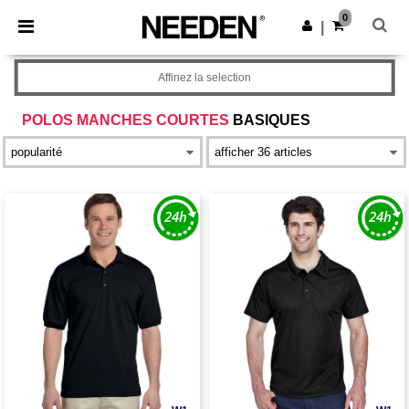
×
Appli Needen
0
Obtenir l'appli
|
Meilleurs prix sur l’app !
Affinez la selection
POLOS MANCHES COURTES
BASIQUES