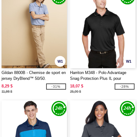
W1
W1
Gildan 8800B - Chemise de sport en
Harriton M348 - Polo Advantage
jersey DryBlend™ 50/50.
Snag Protection Plus IL pour
hommes
8,29 $
18,07 $
-31%
-28%
11,98 $
25,00 $