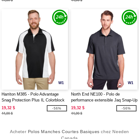
44,00 $
44,00 $
W1
W1
Harriton M385 - Polo Advantage
North End NE100 - Polo de
Snag Protection Plus IL Colorblock
performance extensible Jaq Snap-Up
pour hommes
pour hommes
19,32 $
19,32 $
-56%
-56%
44,00 $
44,00 $
Acheter
Polos Manches Courtes Basiques
chez Needen
Canada