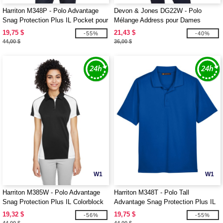
Harriton M348P - Polo Advantage
Devon & Jones DG22W - Polo
Snag Protection Plus IL Pocket pour
Mélange Address pour Dames
hommes
CrownLux Performance
19,75 $
21,43 $
-55%
-40%
44,00 $
36,00 $
W1
W1
Harriton M385W - Polo Advantage
Harriton M348T - Polo Tall
Snag Protection Plus IL Colorblock
Advantage Snag Protection Plus IL
pour femmes
pour hommes
19,32 $
19,75 $
-56%
-55%