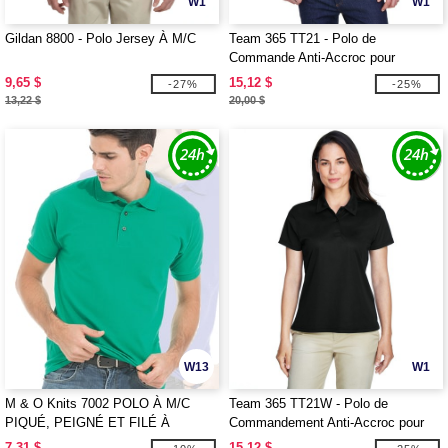
W1
W1
Gildan 8800 - Polo Jersey À M/C
Team 365 TT21 - Polo de
Commande Anti-Accroc pour
Hommes
9,65 $
15,12 $
-27%
-25%
13,22 $
20,00 $
W13
W1
M & O Knits 7002 POLO À M/C
Team 365 TT21W - Polo de
PIQUÉ, PEIGNÉ ET FILÉ À
Commandement Anti-Accroc pour
L'ANNEAU
Femmes
7,31 $
15,12 $