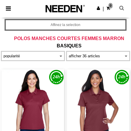
×
Appli Needen
0
Obtenir l'appli
|
Meilleurs prix sur l’app !
Affinez la selection
POLOS MANCHES COURTES FEMMES MARRON
BASIQUES