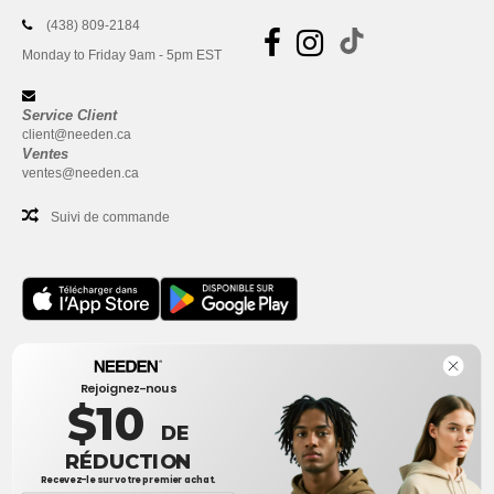
(438) 809-2184
Monday to Friday 9am - 5pm EST
Service Client
client@needen.ca
Ventes
ventes@needen.ca
Suivi de commande
Bureau
Rejoignez-nous
One Dundas Street West Suite 2500
$10
Toronto, Ontario, M5G 1Z3
DE
Ceci n'est PAS l'adresse de retour. Pour les retours, voir ici
RÉDUCTION
Recevez-le sur votre premier achat.
Bureau