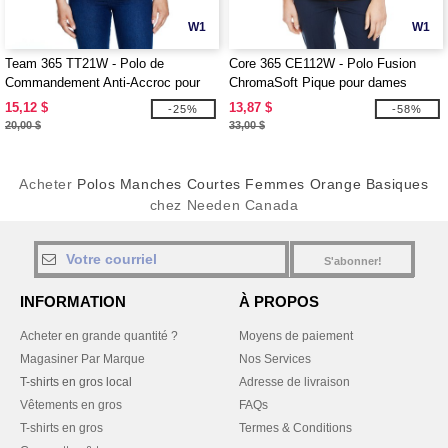
W1
W1
Team 365 TT21W - Polo de
Core 365 CE112W - Polo Fusion
Commandement Anti-Accroc pour
ChromaSoft Pique pour dames
Femmes
15,12 $
13,87 $
-25%
-58%
20,00 $
33,00 $
Acheter
Polos Manches Courtes Femmes Orange Basiques
chez Needen Canada
S'abonner!
INFORMATION
À PROPOS
Acheter en grande quantité ?
Moyens de paiement
Magasiner Par Marque
Nos Services
T-shirts en gros local
Adresse de livraison
Vêtements en gros
FAQs
T-shirts en gros
Termes & Conditions