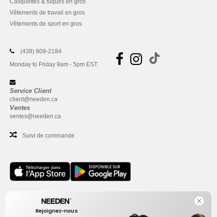
Casquettes & tuques en gros
Vêtements de travail en gros
Vêtements de sport en gros
(438) 809-2184
Monday to Friday 9am - 5pm EST
Service Client
client@needen.ca
Ventes
ventes@needen.ca
Suivi de commande
Bureau
Rejoignez-nous
One Dundas Street West Suite 2500