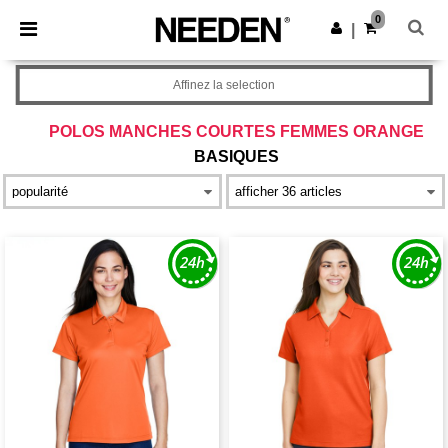
×
Appli Needen
0
Obtenir l'appli
|
Meilleurs prix sur l’app !
Affinez la selection
POLOS MANCHES COURTES FEMMES ORANGE
BASIQUES