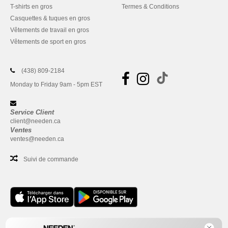
T-shirts en gros
Termes & Conditions
Casquettes & tuques en gros
Vêtements de travail en gros
Vêtements de sport en gros
(438) 809-2184
Monday to Friday 9am - 5pm EST
Service Client
client@needen.ca
Ventes
ventes@needen.ca
Suivi de commande
Bureau