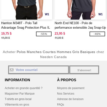
W1
W1
Harriton M348T - Polo Tall
North End NE100 - Polo de
Advantage Snag Protection Plus IL
performance extensible Jaq Snap-Up
pour hommes
pour hommes
19,75 $
23,95 $
-55%
-46%
44,00 $
44,00 $
Acheter
Polos Manches Courtes Hommes Gris Basiques
chez
Needen Canada
S'abonner!
INFORMATION
À PROPOS
Acheter en grande quantité ?
Moyens de paiement
Magasiner Par Marque
Nos Services
T-shirts en gros local
Adresse de livraison
Vêtements en gros
FAQs