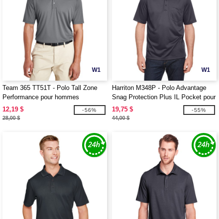
W1
W1
Team 365 TT51T - Polo Tall Zone
Harriton M348P - Polo Advantage
Performance pour hommes
Snag Protection Plus IL Pocket pour
hommes
12,19 $
19,75 $
-56%
-55%
28,00 $
44,00 $