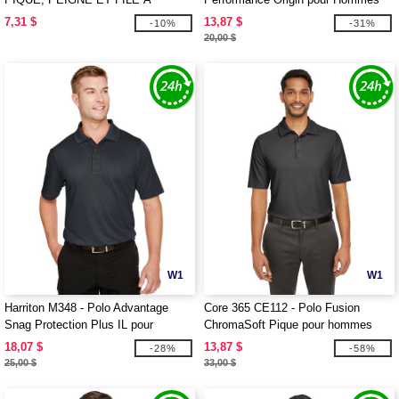
L'ANNEAU
avec Poche
7,31 $
13,87 $
-10%
-31%
20,00 $
W1
W1
Harriton M348 - Polo Advantage
Core 365 CE112 - Polo Fusion
Snag Protection Plus IL pour
ChromaSoft Pique pour hommes
hommes
18,07 $
13,87 $
-28%
-58%
25,00 $
33,00 $