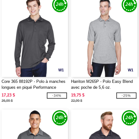
W1
W1
Core 365 88192P - Polo à manches
Harriton M265P - Polo Easy Blend
longues en piqué Performance
avec poche de 5,6 oz.
Pinnacle pour adulte avec poche
17,23 $
19,75 $
-34%
-25%
26,00 $
22,00 $