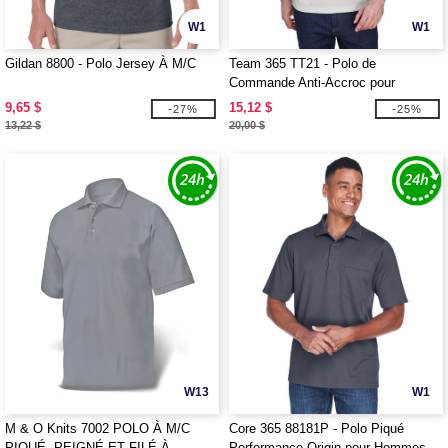
W1
W1
Gildan 8800 - Polo Jersey À M/C
Team 365 TT21 - Polo de
Commande Anti-Accroc pour
Hommes
9,65 $
15,12 $
-27%
-25%
13,22 $
20,00 $
W13
W1
M & O Knits 7002 POLO À M/C
Core 365 88181P - Polo Piqué
PIQUÉ, PEIGNÉ ET FILÉ À
Performance Origin pour Hommes