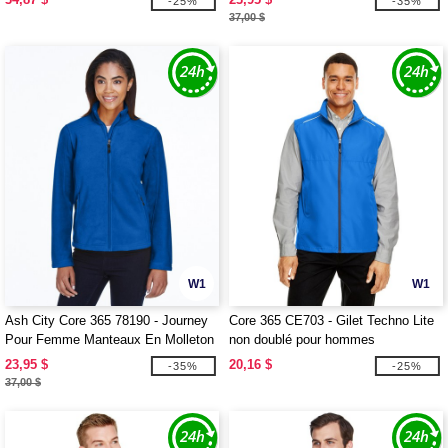
-25%
-35%
37,00 $
W1
W1
Ash City Core 365 78190 - Journey
Core 365 CE703 - Gilet Techno Lite
Pour Femme Manteaux En Molleton
non doublé pour hommes
Core 365MC
23,95 $
20,16 $
-35%
-25%
37,00 $