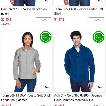
W1
W1
Harriton M775 - Veste de staff en
Team 365 TT80 - Veste Leader Soft
nylon
Shell
23,95 $
34,87 $
-25%
-25%
32,00 $
W1
W1
Team 365 TT80W - Veste Soft Shell
Ash City Core 365 88190 - Journey
Leader pour dames
Pour Hommes Manteaux En
Molleton Core 365™
34,87 $
23,95 $