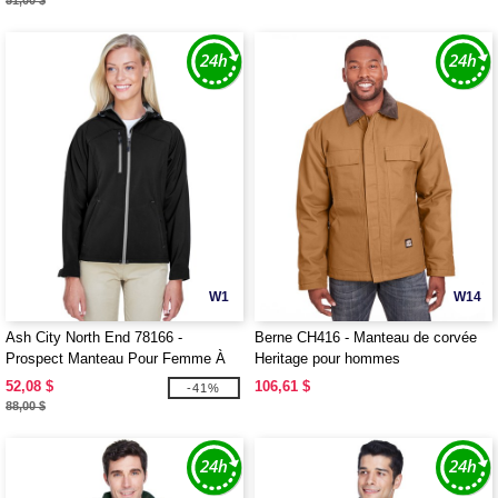
51,00 $
W1
W14
Ash City North End 78166 -
Berne CH416 - Manteau de corvée
Prospect Manteau Pour Femme À
Heritage pour hommes
Extérieur Doux Avec Capuchon
52,08 $
106,61 $
-41%
88,00 $