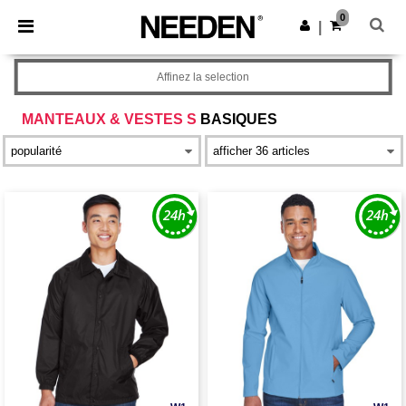
×
Appli Needen
0
Obtenir l'appli
|
Meilleurs prix sur l’app !
Affinez la selection
MANTEAUX & VESTES S
BASIQUES