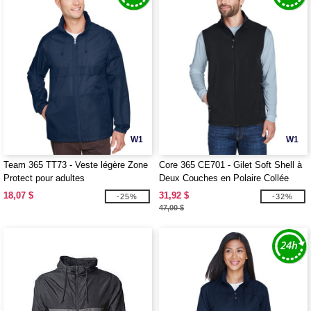
W1
W1
Team 365 TT73 - Veste légère Zone
Core 365 CE701 - Gilet Soft Shell à
Protect pour adultes
Deux Couches en Polaire Collée
pour Hommes
18,07 $
31,92 $
-25%
-32%
47,00 $