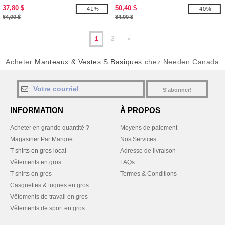
En Molleton
Motif Mélangé Pour Femme
37,80 $
50,40 $
-41%
-40%
64,00 $
84,00 $
1
2
»
Acheter
Manteaux & Vestes S Basiques
chez Needen Canada
S'abonner!
INFORMATION
À PROPOS
Acheter en grande quantité ?
Moyens de paiement
Magasiner Par Marque
Nos Services
T-shirts en gros local
Adresse de livraison
Vêtements en gros
FAQs
T-shirts en gros
Termes & Conditions
Casquettes & tuques en gros
Vêtements de travail en gros
Vêtements de sport en gros