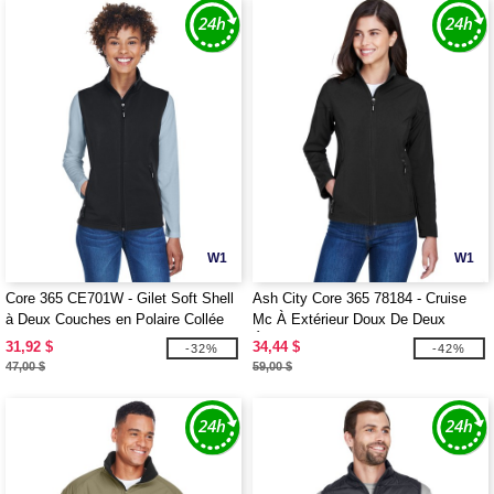
W1
W1
Core 365 CE701W - Gilet Soft Shell
Ash City Core 365 78184 - Cruise
à Deux Couches en Polaire Collée
Mc À Extérieur Doux De Deux
pour Femmes
Épaisseurs
31,92 $
34,44 $
-32%
-42%
47,00 $
59,00 $