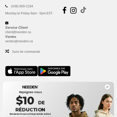
(438) 809-2184
Monday to Friday 9am - 5pm EST
Service Client
client@needen.ca
Ventes
ventes@needen.ca
Suivi de commande
Bureau
Rejoignez-nous
One Dundas Street West Suite 2500
$10
Toronto, Ontario, M5G 1Z3
DE
Ceci n'est PAS l'adresse de retour. Pour les retours, voir ici
RÉDUCTION
Recevez-le sur votre premier achat.
Bureau