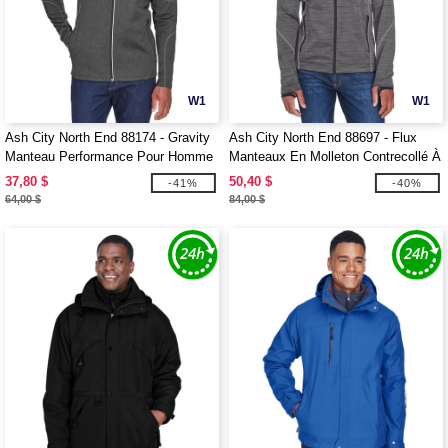
W1
W1
Ash City North End 88174 - Gravity
Ash City North End 88697 - Flux
Manteau Performance Pour Homme
Manteaux En Molleton Contrecollé À
En Molleton
Motif Mélangé Pour Homme
37,80 $
50,40 $
-41%
-40%
64,00 $
84,00 $