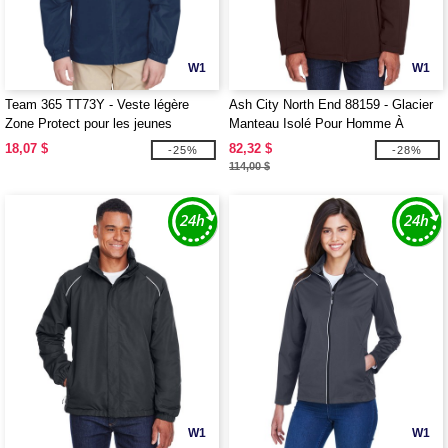
W1
W1
Team 365 TT73Y - Veste légère
Ash City North End 88159 - Glacier
Zone Protect pour les jeunes
Manteau Isolé Pour Homme À
Extérieur Doux Avec Capuchon
18,07 $
82,32 $
-25%
-28%
Amovible
114,00 $
W1
W1