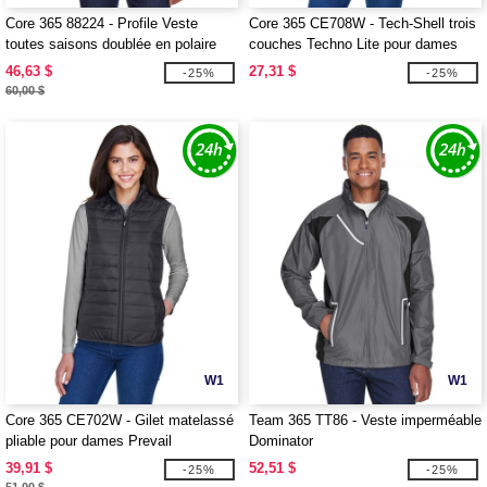
Core 365 88224 - Profile Veste
Core 365 CE708W - Tech-Shell trois
toutes saisons doublée en polaire
couches Techno Lite pour dames
46,63 $
27,31 $
-25%
-25%
60,00 $
W1
W1
Core 365 CE702W - Gilet matelassé
Team 365 TT86 - Veste imperméable
pliable pour dames Prevail
Dominator
39,91 $
52,51 $
-25%
-25%