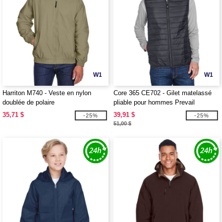
W1
W1
Harriton M740 - Veste en nylon
Core 365 CE702 - Gilet matelassé
doublée de polaire
pliable pour hommes Prevail
35,71 $
39,91 $
-25%
-25%
51,00 $