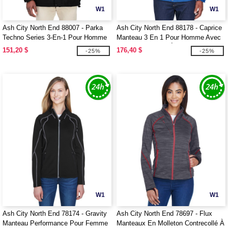
W1
W1
Ash City North End 88007 - Parka
Ash City North End 88178 - Caprice
Techno Series 3-En-1 Pour Homme
Manteau 3 En 1 Pour Homme Avec
Avec Garniture Armurée
Manteau Intérieur À Extérieur Doux
151,20 $
176,40 $
-25%
-25%
W1
W1
Ash City North End 78174 - Gravity
Ash City North End 78697 - Flux
Manteau Performance Pour Femme
Manteaux En Molleton Contrecollé À