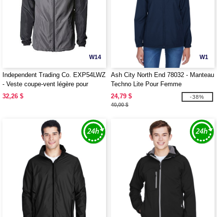
W14
W1
Independent Trading Co. EXP54LWZ
Ash City North End 78032 - Manteau
- Veste coupe-vent légère pour
Techno Lite Pour Femme
adultes
32,26 $
24,79 $
-38%
40,00 $