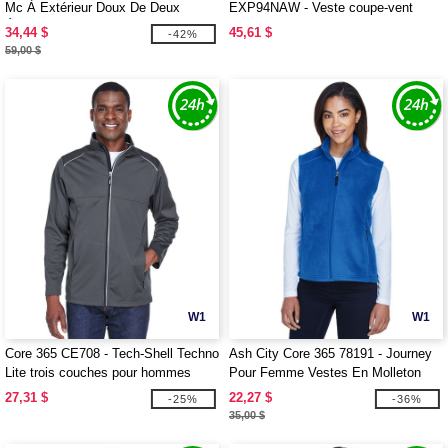
Mc À Extérieur Doux De Deux
EXP94NAW - Veste coupe-vent
Épaisseurs
Anorak pour adultes
34,44 $
45,61 $
-42%
59,00 $
W1
W1
Core 365 CE708 - Tech-Shell Techno
Ash City Core 365 78191 - Journey
Lite trois couches pour hommes
Pour Femme Vestes En Molleton
MC
27,31 $
22,27 $
-25%
-36%
35,00 $