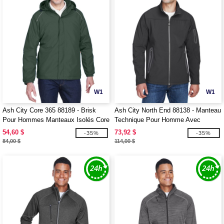
W1
W1
Ash City Core 365 88189 - Brisk
Ash City North End 88138 - Manteau
Pour Hommes Manteaux Isolés Core
Technique Pour Homme Avec
365™
Extérieur Doux
54,60 $
73,92 $
-35%
-35%
84,00 $
114,00 $