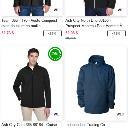
W1
W1
Team 365 TT70 - Veste Conquest
Ash City North End 88166 -
avec doublure en maille
Prospect Manteau Pour Homme À
Extérieur Doux Avec Capuchon
32,76 $
52,08 $
-25%
-41%
88,00 $
W1
W13
Ash City Core 365 88184 - Cruise
Independent Trading Co.