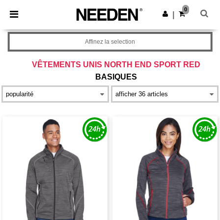
×
Appli Needen
0
Obtenir l'appli
|
Meilleurs prix sur l’app !
Affinez la selection
VÊTEMENTS UNIS NORTH END SPORT RED
BASIQUES