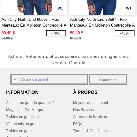
W1
W1
Ash City North End 88697 - Flux
Ash City North End 78697 - Flux
Manteaux En Molleton Contrecollé À
Manteaux En Molleton Contrecollé À
Motif Mélangé Pour Homme
Motif Mélangé Pour Femme
50,40 $
50,40 $
-40%
-40%
84,00 $
84,00 $
Acheter
Vêtements et accessoires pas cher en ligne
chez
Needen Canada
S'abonner!
INFORMATION
À PROPOS
Acheter en grande quantité ?
Moyens de paiement
Magasiner Par Marque
Nos Services
T-shirts en gros local
Adresse de livraison
Vêtements en gros
FAQs
T-shirts en gros
Termes & Conditions