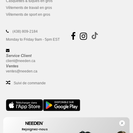
Casquettes & tuques en gros
Vêtements de travail en gros
Vêtements de sport en gros
(438) 809-2184
Monday to Friday 9am - 5pm EST
Service Client
client@needen.ca
Ventes
ventes@needen.ca
Suivi de commande
Bureau
Rejoignez-nous
One Dundas Street West Suite 2500