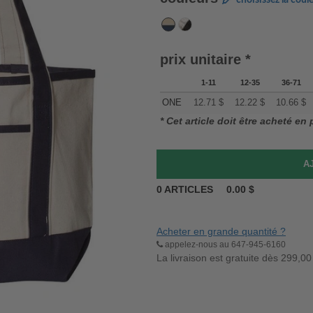
choisissez la coul
prix unitaire *
1-11
12-35
36-71
ONE
12.71
$
12.22
$
10.66
$
* Cet article doit être acheté en
0
ARTICLES
0.00
$
Acheter en grande quantité ?
appelez-nous au 647-945-6160
La livraison est gratuite dès 299,00