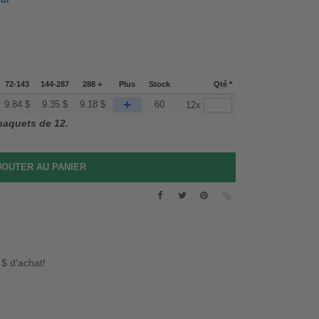
eur
72-143
144-287
288 +
Plus
Stock
Qté *
+
9.84
$
9.35
$
9.18
$
60
12x
 paquets de 12.
 $ d'achat!