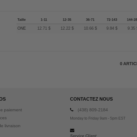
Taille
1-11
12-35
36-71
72-143
144-2
ONE
12.71
$
12.22
$
10.66
$
9.84
$
9.35
0
ARTI
OS
CONTACTEZ NOUS
e paiement
(438) 809-2184
ices
Monday to Friday 9am - 5pm EST
e livraison
Service Client