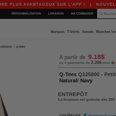
LUS AVANTAGEUX SUR L’APP !
|
NOUVELLE APP
PERSONNALISATION
LIVRAISON
MA COMMANDE
Marques
T-Shirts
Sweats
Manches lo
>
>
unisexe
q-tees
9.18$
À partir de
2.29$
ou 4 paiements de
avec
Q-Tees
Q125800 - Petit 
Natural/ Navy
ENTREPÔT
La livraison est gratuite dès 299
couleurs