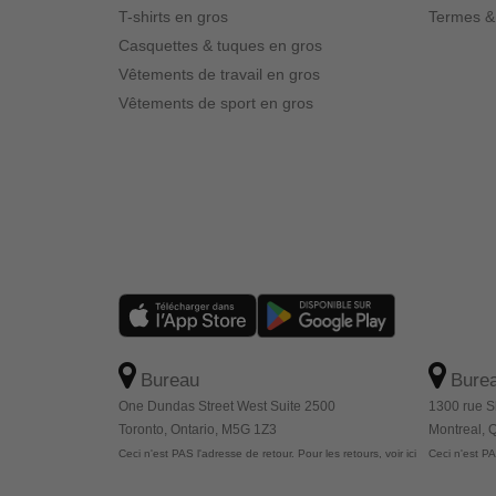
T-shirts en gros
Termes &
Casquettes & tuques en gros
Vêtements de travail en gros
Vêtements de sport en gros
Bureau
Bure
One Dundas Street West Suite 2500
1300 rue S
Toronto, Ontario, M5G 1Z3
Montreal,
Ceci n'est PAS l'adresse de retour. Pour les retours, voir ici
Ceci n'est PAS