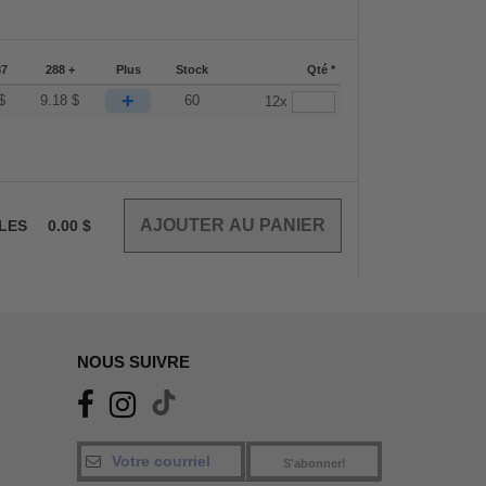
87
288 +
Plus
Stock
Qté *
+
$
9.18
$
60
12x
CLES
0.00
$
NOUS SUIVRE
S'abonner!