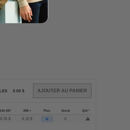
CLES
0.00
$
144-287
288 +
Plus
Stock
Qté *
+
9.35
$
9.18
$
0