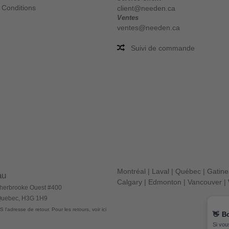
 Conditions
client@needen.ca
Ventes
ventes@needen.ca
Suivi de commande
Montréal
|
Laval
|
Québec
|
Gatin
au
Calgary
|
Edmonton
|
Vancouver
|
herbrooke Ouest #400
 Quebec, H3G 1H9
 l'adresse de retour. Pour les retours, voir ici
👋
B
Si vou