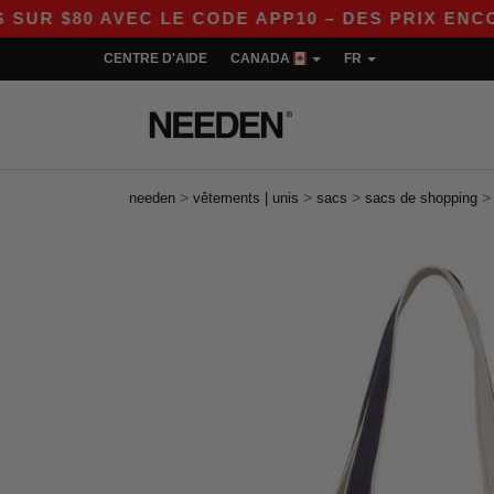
$80 AVEC LE CODE APP10 – DES PRIX ENCORE P
CENTRE D'AIDE
CANADA
FR
>
>
>
needen
vêtements | unis
sacs
sacs de shopping