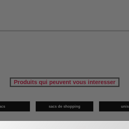
Produits qui peuvent vous interesser
acs
sacs de shopping
unis
x12