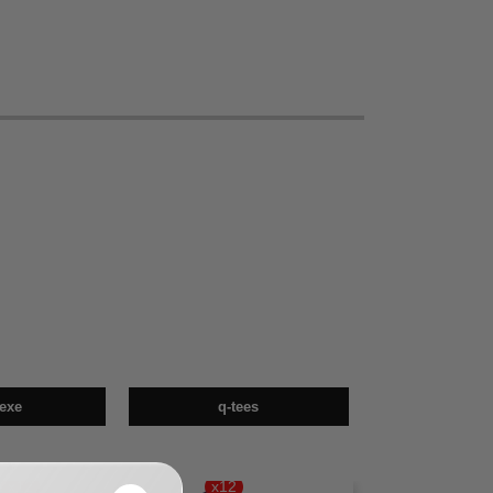
exe
q-tees
x12
x12