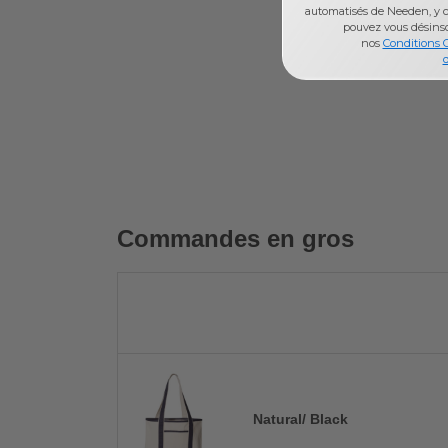
automatisés de Needen, y c
pouvez vous désins
nos
Conditions 
d
Commandes en gros
Natural/ Black