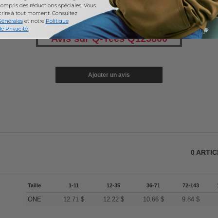
ompris des réductions spéciales. Vous
crire à tout moment.
Consultez
Générales
et notre
Politique
e Privacité.
Avis sur Q-Tees Q125800
Ajouter un avis
0
ARTI
Taille
1-11
12-35
36-71
72-143
ONE
12.71
$
12.22
$
10.66
$
9.84
$