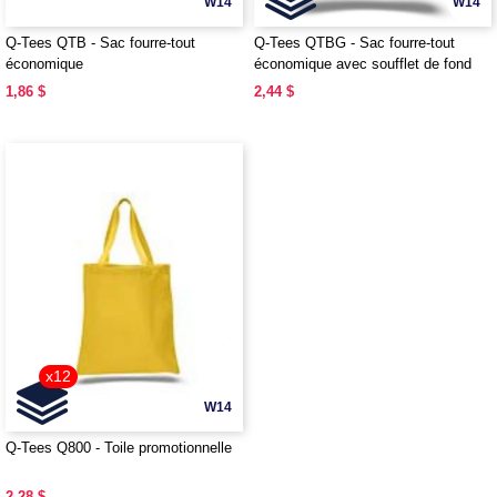
W14
W14
Q-Tees QTB - Sac fourre-tout
Q-Tees QTBG - Sac fourre-tout
économique
économique avec soufflet de fond
1,86 $
2,44 $
x12
W14
Q-Tees Q800 - Toile promotionnelle
2,28 $