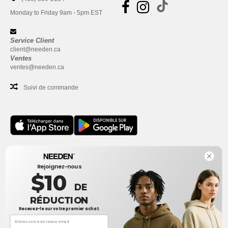
Monday to Friday 9am - 5pm EST
Service Client
client@needen.ca
Ventes
ventes@needen.ca
Suivi de commande
Bureau
Rejoignez-nous
One Dundas Street West Suite 2500
$10
Toronto, Ontario, M5G 1Z3
DE
Ceci n'est PAS l'adresse de retour. Pour les retours, voir ici
RÉDUCTION
Recevez-le sur votre premier achat.
Bureau
1300 rue Sherbrooke Ouest #400