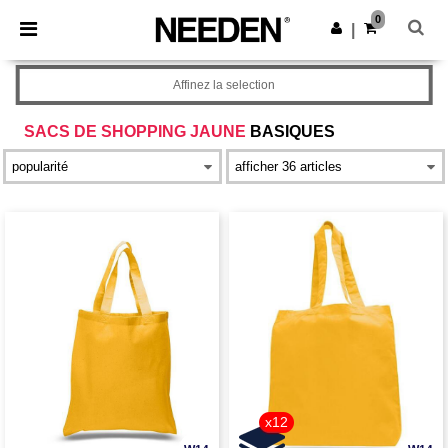
×
Appli Needen
0
Obtenir l'appli
|
Meilleurs prix sur l’app !
Affinez la selection
SACS DE SHOPPING JAUNE
BASIQUES
x12