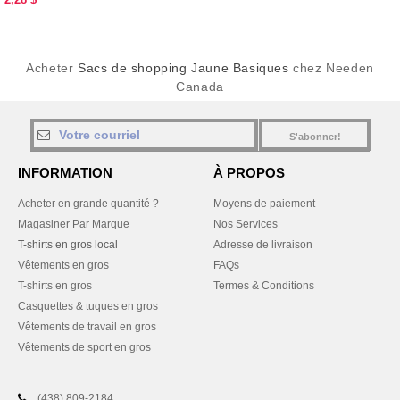
Acheter
Sacs de shopping Jaune Basiques
chez Needen
Canada
S'abonner!
INFORMATION
À PROPOS
Acheter en grande quantité ?
Moyens de paiement
Magasiner Par Marque
Nos Services
T-shirts en gros local
Adresse de livraison
Vêtements en gros
FAQs
T-shirts en gros
Termes & Conditions
Casquettes & tuques en gros
Vêtements de travail en gros
Vêtements de sport en gros
(438) 809-2184