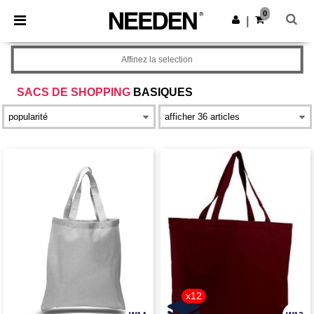
×
Appli Needen
0
Obtenir l'appli
|
Meilleurs prix sur l’app !
Affinez la selection
SACS DE SHOPPING
BASIQUES
x12