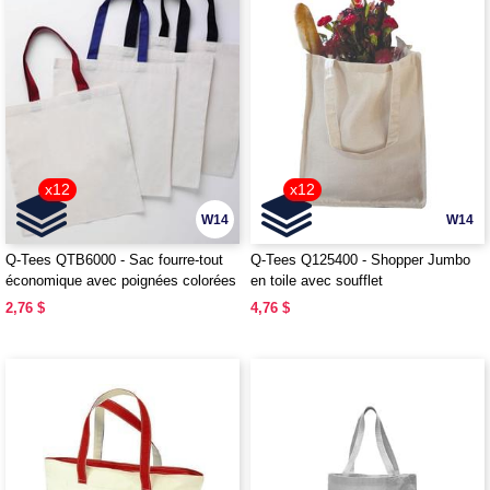
x12
x12
W14
W14
Q-Tees QTB6000 - Sac fourre-tout
Q-Tees Q125400 - Shopper Jumbo
économique avec poignées colorées
en toile avec soufflet
2,76 $
4,76 $