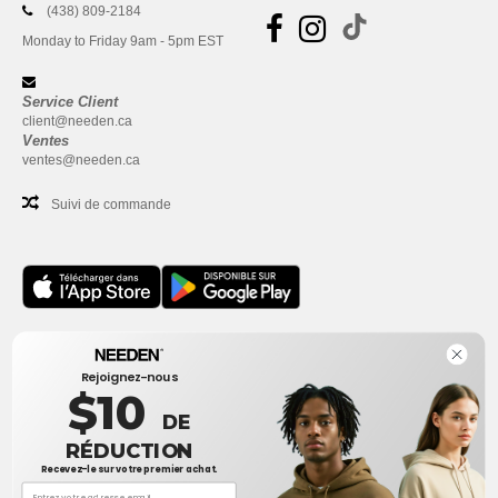
(438) 809-2184
Monday to Friday 9am - 5pm EST
Service Client
client@needen.ca
Ventes
ventes@needen.ca
Suivi de commande
Bureau
Rejoignez-nous
One Dundas Street West Suite 2500
$10
Toronto, Ontario, M5G 1Z3
DE
Ceci n'est PAS l'adresse de retour. Pour les retours, voir ici
RÉDUCTION
Recevez-le sur votre premier achat.
Bureau