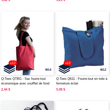
x12
x12
W14
W12
Q-Tees QTBG - Sac fourre-tout
Q-Tees Q611 - Fourre-tout en toile à
économique avec soufflet de fond
fermeture éclair
2,44 $
5,99 $