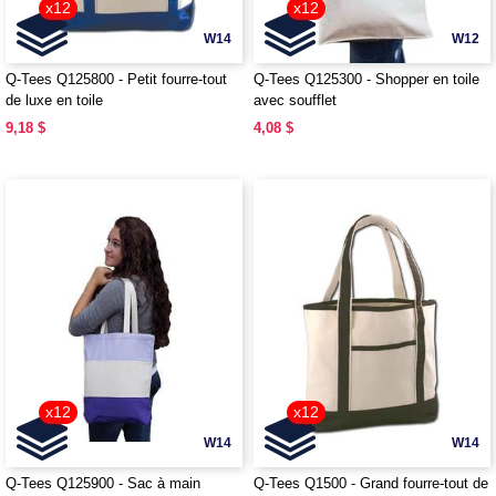
x12
x12
W14
W12
Q-Tees Q125800 - Petit fourre-tout
Q-Tees Q125300 - Shopper en toile
de luxe en toile
avec soufflet
9,18 $
4,08 $
x12
x12
W14
W14
Q-Tees Q125900 - Sac à main
Q-Tees Q1500 - Grand fourre-tout de