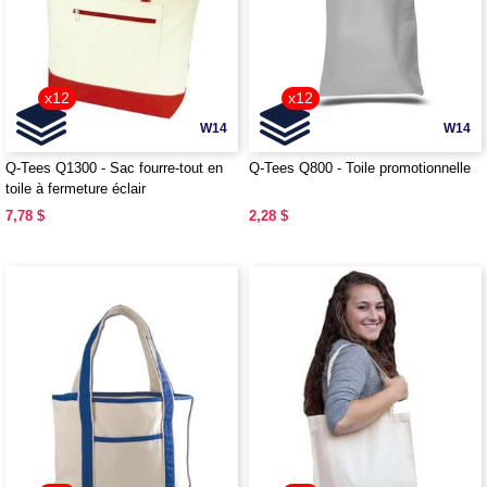
x12
x12
W14
W14
Q-Tees Q1300 - Sac fourre-tout en
Q-Tees Q800 - Toile promotionnelle
toile à fermeture éclair
7,78 $
2,28 $