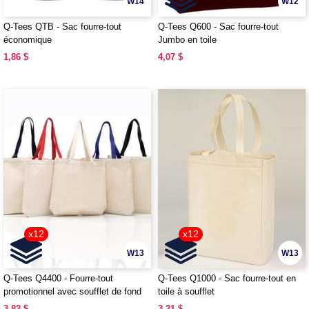
W14
W12
Q-Tees QTB - Sac fourre-tout
Q-Tees Q600 - Sac fourre-tout
économique
Jumbo en toile
1,86 $
4,07 $
x12
x12
W13
W13
Q-Tees Q4400 - Fourre-tout
Q-Tees Q1000 - Sac fourre-tout en
promotionnel avec soufflet de fond
toile à soufflet
et poignées colorées
3,82 $
3,21 $