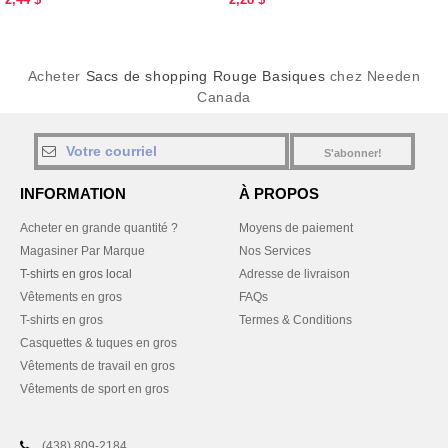
Acheter
Sacs de shopping Rouge Basiques
chez Needen
Canada
S'abonner!
INFORMATION
À PROPOS
Acheter en grande quantité ?
Moyens de paiement
Magasiner Par Marque
Nos Services
T-shirts en gros local
Adresse de livraison
Vêtements en gros
FAQs
T-shirts en gros
Termes & Conditions
Casquettes & tuques en gros
Vêtements de travail en gros
Vêtements de sport en gros
(438) 809-2184