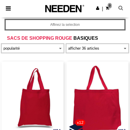
×
Appli Needen
0
Obtenir l'appli
|
Meilleurs prix sur l’app !
Affinez la selection
SACS DE SHOPPING ROUGE
BASIQUES
x12