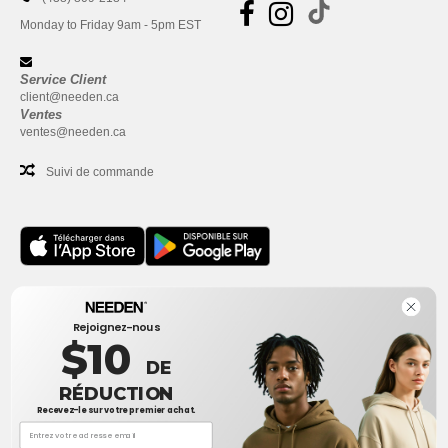
Monday to Friday 9am - 5pm EST
Service Client
client@needen.ca
Ventes
ventes@needen.ca
Suivi de commande
Bureau
Rejoignez-nous
One Dundas Street West Suite 2500
$10
Toronto, Ontario, M5G 1Z3
DE
Ceci n'est PAS l'adresse de retour. Pour les retours, voir ici
RÉDUCTION
Recevez-le sur votre premier achat.
Bureau
1300 rue Sherbrooke Ouest #400