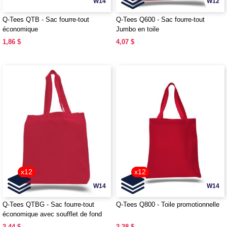
W14
W12
Q-Tees QTB - Sac fourre-tout
Q-Tees Q600 - Sac fourre-tout
économique
Jumbo en toile
1,86 $
4,07 $
x12
x12
W14
W14
Q-Tees QTBG - Sac fourre-tout
Q-Tees Q800 - Toile promotionnelle
économique avec soufflet de fond
2,44 $
2,28 $