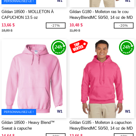
W1
W1
PERSONNALISEZ-LE !
Gildan 18500 - MOLLETON À
Gildan G180 - Molleton ras le cou
CAPUCHON 13.5 oz
HeavyBlendMC 50/50, 14 oz de MD
(18000)
13,66 $
10,48 $
-27%
-20%
18,80 $
11,90 $
W1
W1
PERSONNALISEZ-LE !
Gildan 18500 - Heavy Blend™
Gildan G185 - Molleton à capuchon
Sweat à capuche
HeavyBlendMC 50/50, 14 oz de MD
(18500)
14,64 $
13,66 $