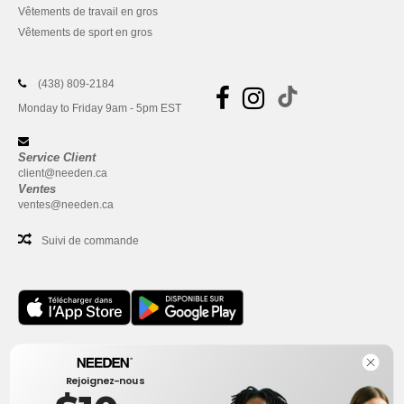
Vêtements de travail en gros
Vêtements de sport en gros
(438) 809-2184
Monday to Friday 9am - 5pm EST
Service Client
client@needen.ca
Ventes
ventes@needen.ca
Suivi de commande
Bureau
Rejoignez-nous
One Dundas Street West Suite 2500
Toronto, Ontario, M5G 1Z3