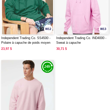
W12
W13
Independent Trading Co. SS4500 -
Independent Trading Co. IND4000 -
Polaire à capuche de poids moyen
Sweat à capuche
pour adultes
23,97 $
30,71 $