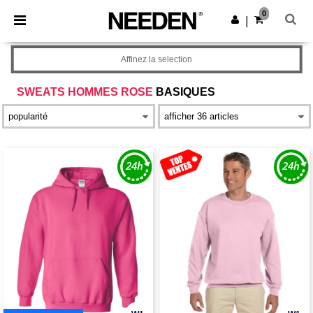
×
Appli Needen
0
Obtenir l'appli
|
Meilleurs prix sur l’app !
Affinez la selection
SWEATS HOMMES ROSE
BASIQUES