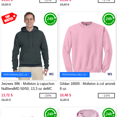
-22%
-27%
18,80 $
18,80 $
W1
W1
PERSONNALISEZ-LE !
PERSONNALISEZ-LE !
Jerzees 996 - Molleton à capuchon
Gildan 18000 - Molleton à col arrondi
NuBlendMD 50/50, 13,3 oz deMC
8 oz.
13,72 $
10,48 $
-29%
-15%
19,30 $
11,90 $