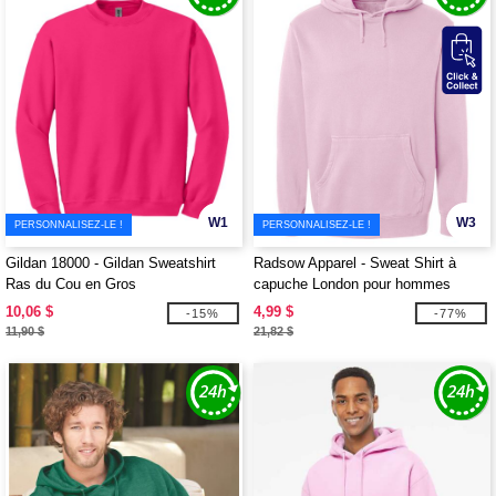
W1
W3
PERSONNALISEZ-LE !
PERSONNALISEZ-LE !
Gildan 18000 - Gildan Sweatshirt
Radsow Apparel - Sweat Shirt à
Ras du Cou en Gros
capuche London pour hommes
10,06 $
4,99 $
-15%
-77%
11,90 $
21,82 $