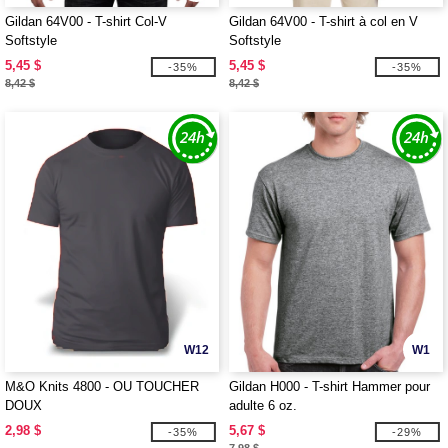
Gildan 64V00 - T-shirt Col-V
Gildan 64V00 - T-shirt à col en V
Softstyle
Softstyle
5,45 $
5,45 $
-35%
-35%
8,42 $
8,42 $
W12
W1
M&O Knits 4800 - OU TOUCHER
Gildan H000 - T-shirt Hammer pour
DOUX
adulte 6 oz.
2,98 $
5,67 $
-35%
-29%