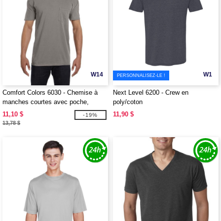
W14
W1
PERSONNALISEZ-LE !
Comfort Colors 6030 - Chemise à
Next Level 6200 - Crew en
manches courtes avec poche,
poly/coton
teintée dans la masse
11,10 $
11,90 $
-19%
13,78 $