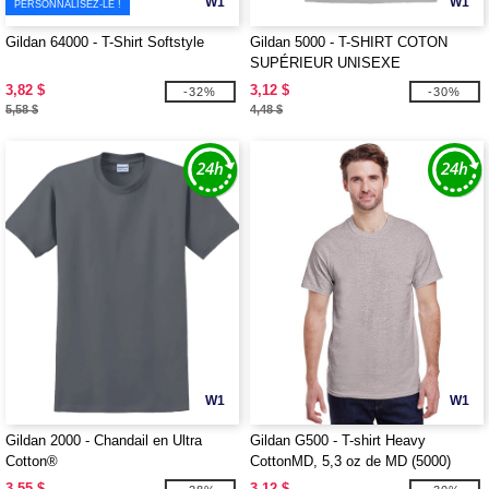
W1
W1
PERSONNALISEZ-LE !
Gildan 64000 - T-Shirt Softstyle
Gildan 5000 - T-SHIRT COTON
SUPÉRIEUR UNISEXE
3,82 $
3,12 $
-32%
-30%
5,58 $
4,48 $
W1
W1
Gildan 2000 - Chandail en Ultra
Gildan G500 - T-shirt Heavy
Cotton®
CottonMD, 5,3 oz de MD (5000)
3,55 $
3,12 $