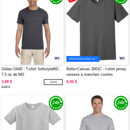
W1
W1
PERSONNALISEZ-LE !
Gildan G640 - T-shirt SoftstyleMD,
Bella+Canvas 3001C - t-shirt jersey
7,5 oz de MD
unisexe à manches courtes
3,88 $
8,46 $
-30%
5,58 $