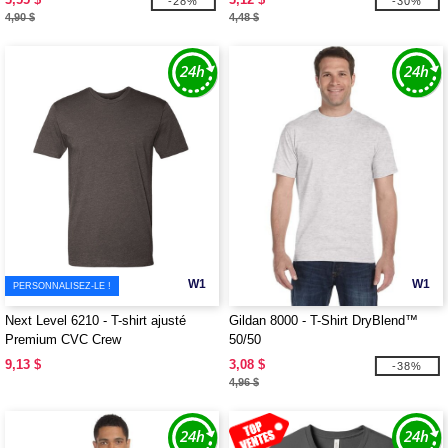
-28%
-30%
4,90 $
4,48 $
W1
W1
PERSONNALISEZ-LE !
Next Level 6210 - T-shirt ajusté
Gildan 8000 - T-Shirt DryBlend™
Premium CVC Crew
50/50
9,13 $
3,08 $
-38%
4,96 $