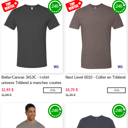
W1
W1
Bella+Canvas 3413C - t-shirt
Next Level 6010 - Collier en Triblend
unisexe Triblend à manches courtes
11,93 $
10,70 $
-0%
-6%
11,98 $
11,36 $