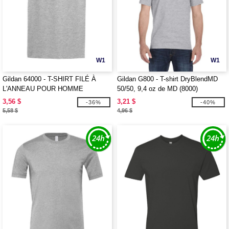
W1
W1
Gildan 64000 - T-SHIRT FILÉ À
Gildan G800 - T-shirt DryBlendMD
L'ANNEAU POUR HOMME
50/50, 9,4 oz de MD (8000)
3,56 $
3,21 $
-36%
-40%
5,58 $
4,96 $