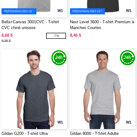
W1
W1
PERSONNALISEZ-LE !
PERSONNALISEZ-LE !
Bella+Canvas 3001CVC - T-shirt
Next Level 3600 - T-shirt Premium à
CVC chiné unisexe
Manches Courtes
8,68 $
8,46 $
-7%
9,36 $
W1
W1
Gildan G200 - T-shirt Ultra
Gildan 8000 - T-Shirt Adulte