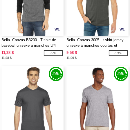
W1
W1
Bella+Canvas B3200 - T-shirt de
Bella+Canvas 3005 - t-shirt jersey
baseball unisexe à manches 3/4
unisexe à manches courtes et
encolure en V
11,38 $
9,58 $
-5%
-13%
11,98 $
11,00 $