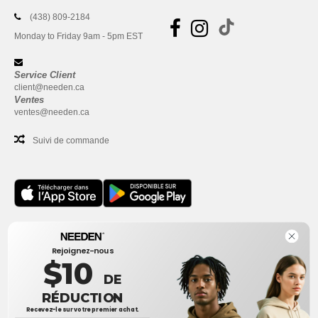
(438) 809-2184
Monday to Friday 9am - 5pm EST
Service Client
client@needen.ca
Ventes
ventes@needen.ca
Suivi de commande
Bureau
Rejoignez-nous
One Dundas Street West Suite 2500
$10
Toronto, Ontario, M5G 1Z3
DE
Ceci n'est PAS l'adresse de retour. Pour les retours, voir ici
RÉDUCTION
Recevez-le sur votre premier achat.
Bureau