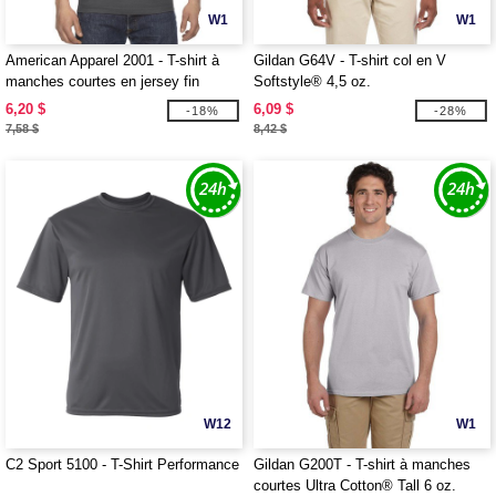
W1
W1
American Apparel 2001 - T-shirt à
Gildan G64V - T-shirt col en V
manches courtes en jersey fin
Softstyle® 4,5 oz.
6,20 $
6,09 $
-18%
-28%
7,58 $
8,42 $
W12
W1
C2 Sport 5100 - T-Shirt Performance
Gildan G200T - T-shirt à manches
courtes Ultra Cotton® Tall 6 oz.