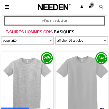
×
Appli Needen
0
Obtenir l'appli
|
Meilleurs prix sur l’app !
Affinez la selection
T-SHIRTS HOMMES GRIS
BASIQUES