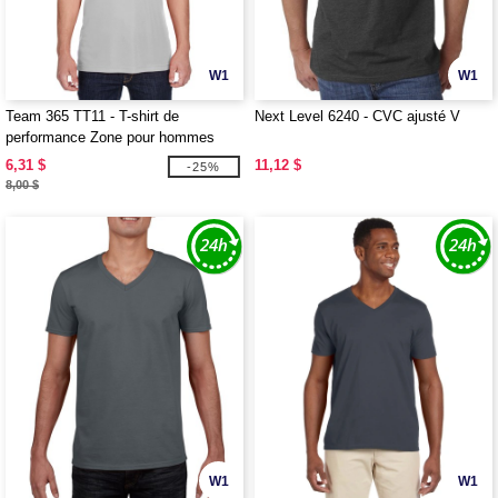
W1
W1
Team 365 TT11 - T-shirt de
Next Level 6240 - CVC ajusté V
performance Zone pour hommes
6,31 $
11,12 $
-25%
8,00 $
W1
W1