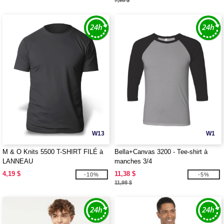
7,98 $
W13
W1
M & O Knits 5500 T-SHIRT FILÉ à
Bella+Canvas 3200 - Tee-shirt à
LANNEAU
manches 3/4
4,19 $
11,38 $
-10%
-5%
11,98 $