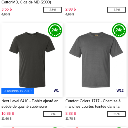
CottonMD, 6 oz de MD (2000)
3,55 $
2,88 $
-28%
-42%
4,90 $
4,96 $
W1
W12
PERSONNALISEZ-LE !
Next Level 6410 - T-shirt ajusté en
Comfort Colors 1717 - Chemise à
suède de qualité supérieure
manches courtes teintée dans la
masse
10,86 $
8,88 $
-7%
-25%
11,66 $
11,78 $