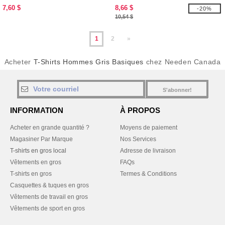
7,60 $
8,66 $
-20%
10,54 $
1
2
»
Acheter
T-Shirts Hommes Gris Basiques
chez Needen Canada
S'abonner!
INFORMATION
À PROPOS
Acheter en grande quantité ?
Moyens de paiement
Magasiner Par Marque
Nos Services
T-shirts en gros local
Adresse de livraison
Vêtements en gros
FAQs
T-shirts en gros
Termes & Conditions
Casquettes & tuques en gros
Vêtements de travail en gros
Vêtements de sport en gros