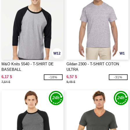
W12
W1
M&O Knits 5540 - T-SHIRT DE
Gildan 2300 - T-SHIRT COTON
BASEBALL
ULTRA
6,17 $
6,57 $
-18%
-31%
7,54 $
9,48 $