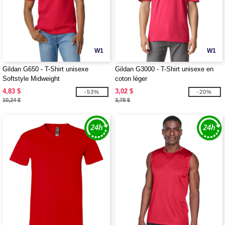
W1
W1
Gildan G650 - T-Shirt unisexe
Gildan G3000 - T-Shirt unisexe en
Softstyle Midweight
coton léger
4,83 $
3,02 $
-53%
-20%
10,24 $
3,78 $