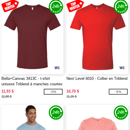
W1
W1
Bella+Canvas 3413C - t-shirt
Next Level 6010 - Collier en Triblend
unisexe Triblend à manches courtes
11,93 $
10,70 $
-0%
-6%
11,98 $
11,36 $