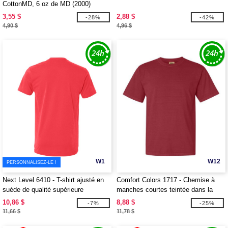
CottonMD, 6 oz de MD (2000)
3,55 $
2,88 $
-28%
-42%
4,90 $
4,96 $
W1
W12
PERSONNALISEZ-LE !
Next Level 6410 - T-shirt ajusté en
Comfort Colors 1717 - Chemise à
suède de qualité supérieure
manches courtes teintée dans la
masse
10,86 $
8,88 $
-7%
-25%
11,66 $
11,78 $