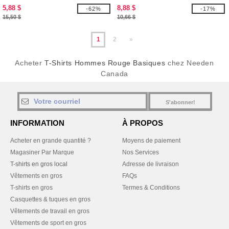
pour adultes
5,88 $
8,88 $
-62%
-17%
15,50 $
10,66 $
1
2
»
Acheter
T-Shirts Hommes Rouge Basiques
chez Needen
Canada
S'abonner!
INFORMATION
À PROPOS
Acheter en grande quantité ?
Moyens de paiement
Magasiner Par Marque
Nos Services
T-shirts en gros local
Adresse de livraison
Vêtements en gros
FAQs
T-shirts en gros
Termes & Conditions
Casquettes & tuques en gros
Vêtements de travail en gros
Vêtements de sport en gros