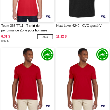
W1
W1
Team 365 TT11 - T-shirt de
Next Level 6240 - CVC ajusté V
performance Zone pour hommes
6,31 $
11,12 $
-25%
8,00 $
W1
W1