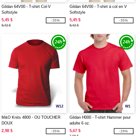
Gildan 64V00 - T-shirt Col-V
Gildan 64V00 - T-shirt à col en V
Softstyle
Softstyle
5,45 $
5,45 $
-35%
-35%
8,42 $
8,42 $
W12
W1
M&O Knits 4800 - OU TOUCHER
Gildan H000 - T-shirt Hammer pour
DOUX
adulte 6 oz.
2,98 $
5,67 $
-35%
-29%