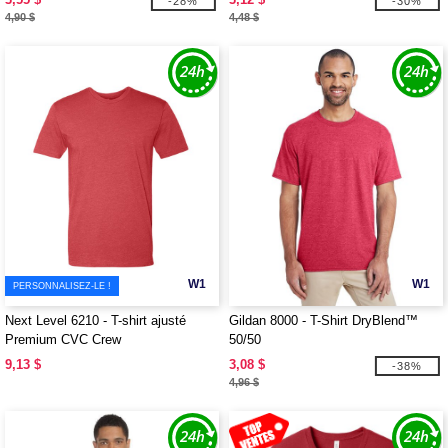
-28%
-30%
4,90 $
4,48 $
W1
W1
PERSONNALISEZ-LE !
Next Level 6210 - T-shirt ajusté
Gildan 8000 - T-Shirt DryBlend™
Premium CVC Crew
50/50
9,13 $
3,08 $
-38%
4,96 $