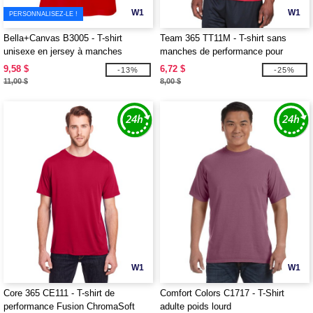
W1
W1
PERSONNALISEZ-LE !
Bella+Canvas B3005 - T-shirt
Team 365 TT11M - T-shirt sans
unisexe en jersey à manches
manches de performance pour
courtes et col en V
hommes
9,58 $
6,72 $
-13%
-25%
11,00 $
8,00 $
W1
W1
Core 365 CE111 - T-shirt de
Comfort Colors C1717 - T-Shirt
performance Fusion ChromaSoft
adulte poids lourd