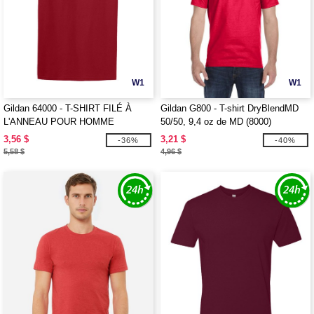
W1
W1
Gildan 64000 - T-SHIRT FILÉ À
Gildan G800 - T-shirt DryBlendMD
L'ANNEAU POUR HOMME
50/50, 9,4 oz de MD (8000)
3,56 $
3,21 $
-36%
-40%
5,58 $
4,96 $