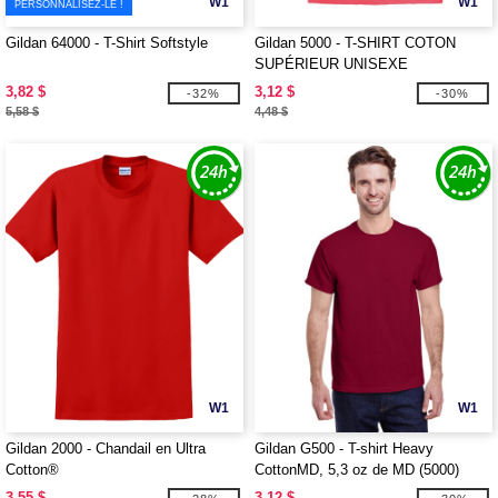
W1
W1
PERSONNALISEZ-LE !
Gildan 64000 - T-Shirt Softstyle
Gildan 5000 - T-SHIRT COTON
SUPÉRIEUR UNISEXE
3,82 $
3,12 $
-32%
-30%
5,58 $
4,48 $
W1
W1
Gildan 2000 - Chandail en Ultra
Gildan G500 - T-shirt Heavy
Cotton®
CottonMD, 5,3 oz de MD (5000)
3,55 $
3,12 $