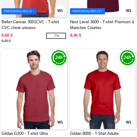
W1
W1
PERSONNALISEZ-LE !
PERSONNALISEZ-LE !
Bella+Canvas 3001CVC - T-shirt
Next Level 3600 - T-shirt Premium à
CVC chiné unisexe
Manches Courtes
8,68 $
8,46 $
-7%
9,36 $
W1
W1
Gildan G200 - T-shirt Ultra
Gildan 8000 - T-Shirt Adulte