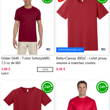
W1
W1
PERSONNALISEZ-LE !
Gildan G640 - T-shirt SoftstyleMD,
Bella+Canvas 3001C - t-shirt jersey
7,5 oz de MD
unisexe à manches courtes
3,88 $
8,46 $
-30%
5,58 $