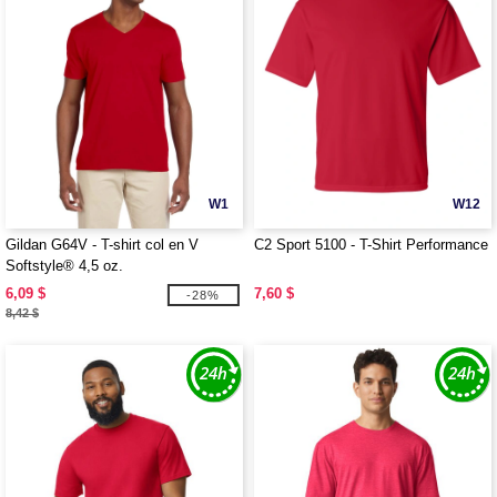
W1
W12
Gildan G64V - T-shirt col en V
C2 Sport 5100 - T-Shirt Performance
Softstyle® 4,5 oz.
6,09 $
7,60 $
-28%
8,42 $