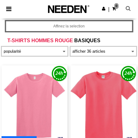
×
Appli Needen
0
Obtenir l'appli
|
Meilleurs prix sur l’app !
Affinez la selection
T-SHIRTS HOMMES ROUGE
BASIQUES