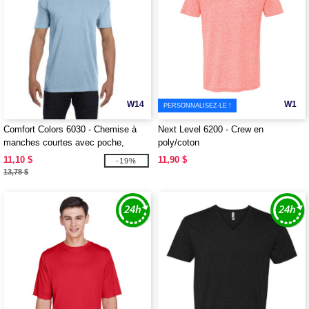
W14
W1
PERSONNALISEZ-LE !
Comfort Colors 6030 - Chemise à
Next Level 6200 - Crew en
manches courtes avec poche,
poly/coton
teintée dans la masse
11,10 $
11,90 $
-19%
13,78 $