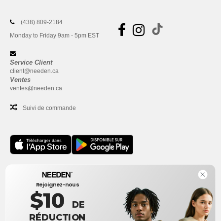
(438) 809-2184
Monday to Friday 9am - 5pm EST
Service Client
client@needen.ca
Ventes
ventes@needen.ca
Suivi de commande
Bureau
Rejoignez-nous
One Dundas Street West Suite 2500
$10
Toronto, Ontario, M5G 1Z3
DE
Ceci n'est PAS l'adresse de retour. Pour les retours, voir ici
RÉDUCTION