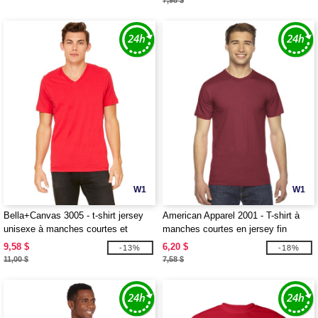
7,98 $
W1
W1
Bella+Canvas 3005 - t-shirt jersey
American Apparel 2001 - T-shirt à
unisexe à manches courtes et
manches courtes en jersey fin
encolure en V
9,58 $
6,20 $
-13%
-18%
11,00 $
7,58 $