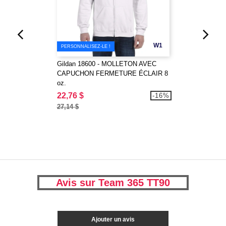
W1
PERSONNALISEZ-LE !
Gildan 18600 - MOLLETON AVEC
CAPUCHON FERMETURE ÉCLAIR 8
oz.
22,76 $
-16%
27,14 $
Avis sur Team 365 TT90
Ajouter un avis