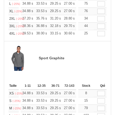
+
34.88
33.53
29.25
27.00
25.65
75
25.20
L
$
$
$
$
$
$
(-25%)
+
34.88
33.53
29.25
27.00
25.65
76
25.20
XL
$
$
$
$
$
$
(-25%)
+
37.20
35.76
31.20
28.80
27.36
34
26.88
2XL
$
$
$
$
$
$
(-25%)
+
38.36
36.88
32.18
29.70
28.21
44
27.72
3XL
$
$
$
$
$
$
(-25%)
+
39.53
38.00
33.15
30.60
29.07
25
28.56
4XL
$
$
$
$
$
$
(-25%)
Sport Graphite
Taille
1-11
12-35
36-71
72-143
144-287
Stock
288 +
Qté
Plus
+
34.88
33.53
29.25
27.00
25.65
8
25.20
XS
$
$
$
$
$
$
(-25%)
+
34.88
33.53
29.25
27.00
25.65
15
25.20
S
$
$
$
$
$
$
(-25%)
+
34.88
33.53
29.25
27.00
25.65
79
25.20
M
$
$
$
$
$
$
(-25%)