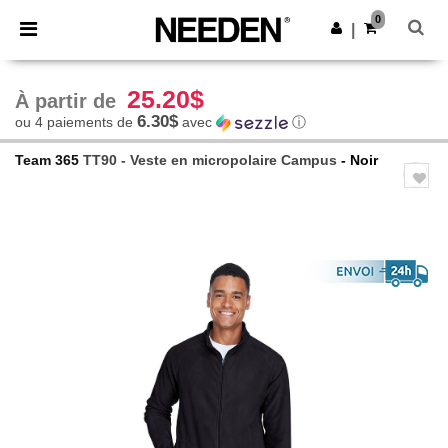
×
Appli Needen
0
Obtenir l'appli
|
Meilleurs prix sur l’app !
25.20$
À partir de
6.30$
ou 4 paiements de
avec
ⓘ
Team 365
TT90 - Veste en micropolaire Campus
- Noir
Previous
Next