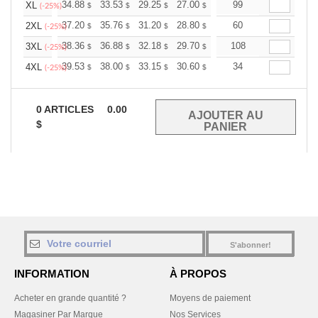
+
34.88
33.53
29.25
27.00
25.65
99
25.20
XL
$
$
$
$
$
$
(-25%)
+
37.20
35.76
31.20
28.80
27.36
60
26.88
2XL
$
$
$
$
$
$
(-25%)
+
38.36
36.88
32.18
29.70
28.21
108
27.72
3XL
$
$
$
$
$
$
(-25%)
+
39.53
38.00
33.15
30.60
29.07
34
28.56
4XL
$
$
$
$
$
$
(-25%)
0
ARTICLES
0.00
$
S'abonner!
INFORMATION
À PROPOS
Acheter en grande quantité ?
Moyens de paiement
Magasiner Par Marque
Nos Services