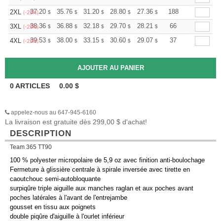
+
37.20
35.76
31.20
28.80
27.36
26.88
188
2XL
$
$
$
$
$
$
(-25%)
+
38.36
36.88
32.18
29.70
28.21
27.72
66
3XL
$
$
$
$
$
$
(-25%)
+
39.53
38.00
33.15
30.60
29.07
28.56
37
4XL
$
$
$
$
$
$
(-25%)
0
ARTICLES
0.00
$
appelez-nous au 647-945-6160
La livraison est gratuite dès 299,00 $ d'achat!
DESCRIPTION
Team 365 TT90
100 % polyester micropolaire de 5,9 oz avec finition anti-boulochage
Fermeture à glissière centrale à spirale inversée avec tirette en
caoutchouc semi-autobloquante
surpiqûre triple aiguille aux manches raglan et aux poches avant
poches latérales à l'avant de l'entrejambe
gousset en tissu aux poignets
double piqûre d'aiguille à l'ourlet inférieur