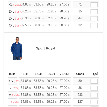
+
34.88
33.53
29.25
27.00
25.65
71
25.20
XL
$
$
$
$
$
$
(-25%)
+
37.20
35.76
31.20
28.80
27.36
15
26.88
2XL
$
$
$
$
$
$
(-25%)
+
38.36
36.88
32.18
29.70
28.21
44
27.72
3XL
$
$
$
$
$
$
(-25%)
+
39.53
38.00
33.15
30.60
29.07
32
28.56
4XL
$
$
$
$
$
$
(-25%)
Sport Royal
Taille
1-11
12-35
36-71
72-143
144-287
Stock
288 +
Qté
Plus
+
34.88
33.53
29.25
27.00
25.65
80
25.20
XS
$
$
$
$
$
$
(-25%)
+
34.88
33.53
29.25
27.00
25.65
36
25.20
S
$
$
$
$
$
$
(-25%)
+
34.88
33.53
29.25
27.00
25.65
233
25.20
M
$
$
$
$
$
$
(-25%)
+
34.88
33.53
29.25
27.00
25.65
127
25.20
L
$
$
$
$
$
$
(-25%)