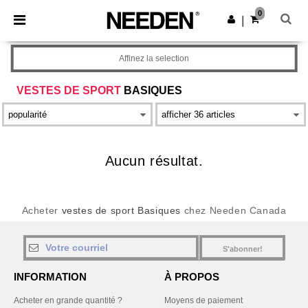
×
Appli Needen
0
Obtenir l'appli
|
Meilleurs prix sur l’app !
Affinez la selection
VESTES DE SPORT
BASIQUES
Aucun résultat.
Acheter
vestes de sport Basiques
chez Needen Canada
S'abonner!
INFORMATION
À PROPOS
Acheter en grande quantité ?
Moyens de paiement