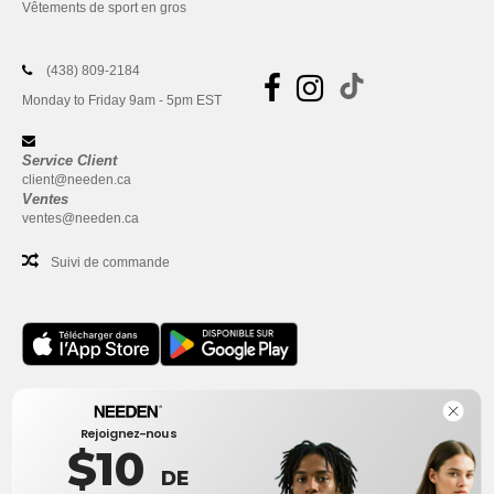
Vêtements de sport en gros
(438) 809-2184
Monday to Friday 9am - 5pm EST
Service Client
client@needen.ca
Ventes
ventes@needen.ca
Suivi de commande
Bureau
Rejoignez-nous
One Dundas Street West Suite 2500
$10
Toronto, Ontario, M5G 1Z3
DE
Ceci n'est PAS l'adresse de retour. Pour les retours, voir ici