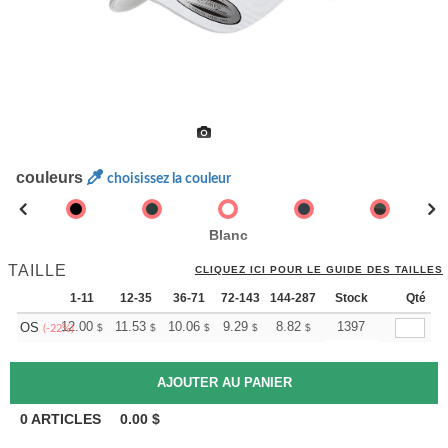
couleurs
choisissez la couleur
Blanc
TAILLE
CLIQUEZ ICI POUR LE GUIDE DES TAILLES
1-11
12-35
36-71
72-143
144-287
288 +
Stock
Plus
Qté
+
12.00
11.53
10.06
9.29
8.82
8.67
1397
OS
$
$
$
$
$
$
(-22%)
0
ARTICLES
0.00
$