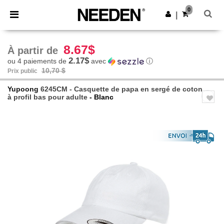
×
Appli Needen
0
Obtenir l'appli
|
Meilleurs prix sur l’app !
8.67$
À partir de
2.17$
ou 4 paiements de
avec
ⓘ
10,70 $
Prix public
Yupoong
6245CM - Casquette de papa en sergé de coton
à profil bas pour adulte
- Blanc
Previous
Next