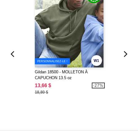
W1
PERSONNALISEZ-LE !
Gildan 18500 - MOLLETON À
CAPUCHON 13.5 oz
13,66 $
-27%
18,80 $