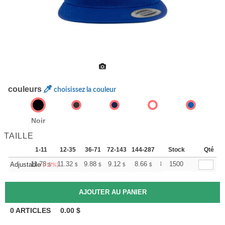
couleurs
choisissez la couleur
Noir
TAILLE
1-11
12-35
36-71
72-143
144-287
288 +
Stock
Plus
Qté
+
11.78
11.32
9.88
9.12
8.66
8.51
1500
Adjustable
$
$
$
$
$
$
(-17%)
0
ARTICLES
0.00
$