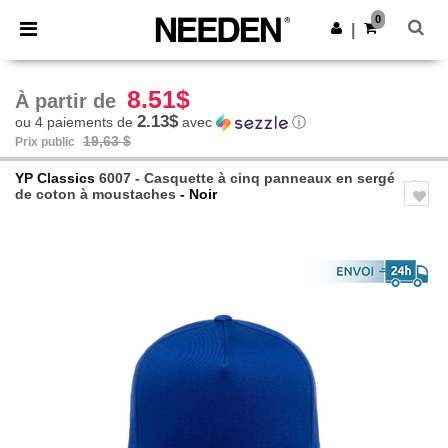
×
Appli Needen
0
Obtenir l'appli
|
Meilleurs prix sur l’app !
8.51$
À partir de
2.13$
ou 4 paiements de
avec
ⓘ
19,63 $
Prix public
YP Classics
6007 - Casquette à cinq panneaux en sergé
de coton à moustaches
- Noir
Previous
Next