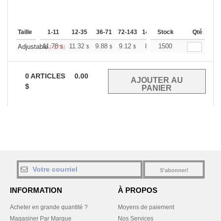
Taille
1-11
12-35
36-71
72-143
144-287
Stock
288 +
Qté
Plus
+
11.78
11.32
9.88
9.12
8.66
1500
8.51
Adjustable
$
$
$
$
$
$
(-17%)
0
ARTICLES
0.00
$
S'abonner!
INFORMATION
À PROPOS
Acheter en grande quantité ?
Moyens de paiement
Magasiner Par Marque
Nos Services