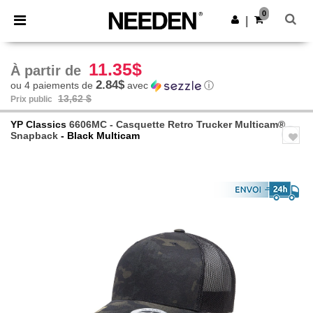
×
Appli Needen
0
Obtenir l'appli
|
Meilleurs prix sur l’app !
11.35$
À partir de
2.84$
ou 4 paiements de
avec
ⓘ
13,62 $
Prix public
YP Classics
6606MC - Casquette Retro Trucker Multicam®
Snapback
- Black Multicam
Previous
Next