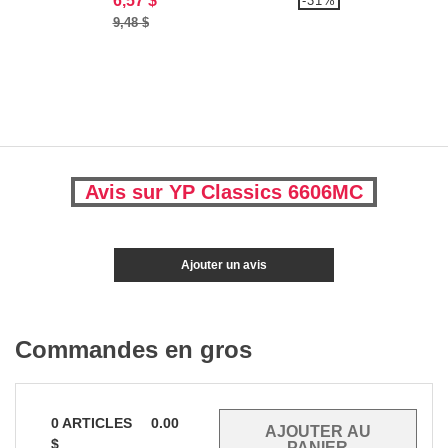
6,57 $
-31%
9,48 $
Avis sur YP Classics 6606MC
Ajouter un avis
Commandes en gros
0
ARTICLES
0.00
$