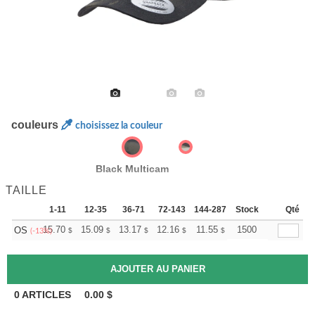
couleurs
choisissez la couleur
Black Multicam
TAILLE
1-11
12-35
36-71
72-143
144-287
Stock
288 +
Plus
Qté
+
15.70
15.09
13.17
12.16
11.55
11.35
1500
OS
$
$
$
$
$
$
(-13%)
0
ARTICLES
0.00
$