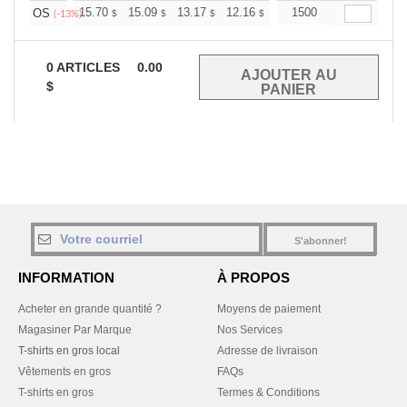
+
15.70
15.09
13.17
12.16
11.55
1500
11.35
OS
$
$
$
$
$
$
(-13%)
0
ARTICLES
0.00
$
S'abonner!
INFORMATION
À PROPOS
Acheter en grande quantité ?
Moyens de paiement
Magasiner Par Marque
Nos Services
T-shirts en gros local
Adresse de livraison
Vêtements en gros
FAQs
T-shirts en gros
Termes & Conditions