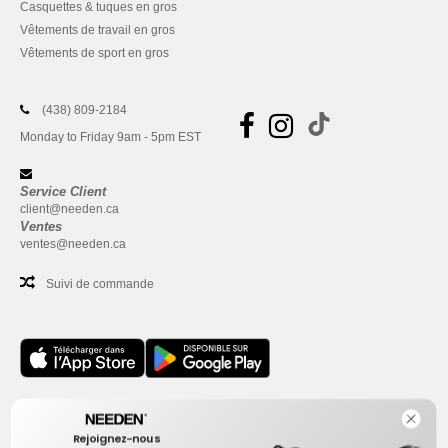
Casquettes & tuques en gros
Vêtements de travail en gros
Vêtements de sport en gros
(438) 809-2184
Monday to Friday 9am - 5pm EST
Service Client
client@needen.ca
Ventes
ventes@needen.ca
Suivi de commande
Bureau
Rejoignez-nous
One Dundas Street West Suite 2500