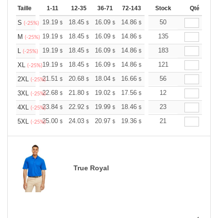
Taille
1-11
12-35
36-71
72-143
144-287
Stock
288 +
Qté
Plus
+
19.19
18.45
16.09
14.86
14.11
50
13.87
S
$
$
$
$
$
$
(-25%)
+
19.19
18.45
16.09
14.86
14.11
135
13.87
M
$
$
$
$
$
$
(-25%)
+
19.19
18.45
16.09
14.86
14.11
183
13.87
L
$
$
$
$
$
$
(-25%)
+
19.19
18.45
16.09
14.86
14.11
121
13.87
XL
$
$
$
$
$
$
(-25%)
+
21.51
20.68
18.04
16.66
15.82
56
15.55
2XL
$
$
$
$
$
$
(-25%)
+
22.68
21.80
19.02
17.56
16.68
12
16.39
3XL
$
$
$
$
$
$
(-25%)
+
23.84
22.92
19.99
18.46
17.53
23
17.23
4XL
$
$
$
$
$
$
(-25%)
+
25.00
24.03
20.97
19.36
18.39
21
18.07
5XL
$
$
$
$
$
$
(-25%)
True Royal