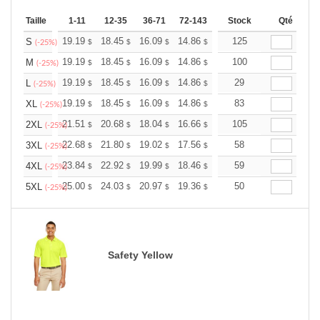
Taille
1-11
12-35
36-71
72-143
144-287
Stock
288 +
Qté
Plus
+
19.19
18.45
16.09
14.86
14.11
125
13.87
S
$
$
$
$
$
$
(-25%)
+
19.19
18.45
16.09
14.86
14.11
100
13.87
M
$
$
$
$
$
$
(-25%)
+
19.19
18.45
16.09
14.86
14.11
29
13.87
L
$
$
$
$
$
$
(-25%)
+
19.19
18.45
16.09
14.86
14.11
83
13.87
XL
$
$
$
$
$
$
(-25%)
+
21.51
20.68
18.04
16.66
15.82
105
15.55
2XL
$
$
$
$
$
$
(-25%)
+
22.68
21.80
19.02
17.56
16.68
58
16.39
3XL
$
$
$
$
$
$
(-25%)
+
23.84
22.92
19.99
18.46
17.53
59
17.23
4XL
$
$
$
$
$
$
(-25%)
+
25.00
24.03
20.97
19.36
18.39
50
18.07
5XL
$
$
$
$
$
$
(-25%)
Safety Yellow