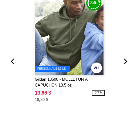
W1
PERSONNALISEZ-LE !
Gildan 18500 - MOLLETON À
CAPUCHON 13.5 oz
13,66 $
-27%
18,80 $