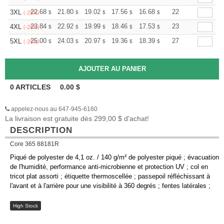
+
22.68
21.80
19.02
17.56
16.68
16.39
22
3XL
$
$
$
$
$
$
(-25%)
+
23.84
22.92
19.99
18.46
17.53
17.23
23
4XL
$
$
$
$
$
$
(-25%)
+
25.00
24.03
20.97
19.36
18.39
18.07
27
5XL
$
$
$
$
$
$
(-25%)
0
ARTICLES
0.00
$
appelez-nous au 647-945-6160
La livraison est gratuite dès 299,00 $ d'achat!
DESCRIPTION
Core 365 88181R
Piqué de polyester de 4,1 oz. / 140 g/m² de polyester piqué ; évacuation
de l'humidité, performance anti-microbienne et protection UV ; col en
tricot plat assorti ; étiquette thermoscellée ; passepoil réfléchissant à
l'avant et à l'arrière pour une visibilité à 360 degrés ; fentes latérales ;
High Stock