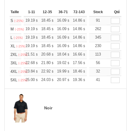
Taille
1-11
12-35
36-71
72-143
144-287
Stock
288 +
Qté
Plus
+
19.19
18.45
16.09
14.86
14.11
91
13.87
S
$
$
$
$
$
$
(-25%)
+
19.19
18.45
16.09
14.86
14.11
262
13.87
M
$
$
$
$
$
$
(-25%)
+
19.19
18.45
16.09
14.86
14.11
345
13.87
L
$
$
$
$
$
$
(-25%)
+
19.19
18.45
16.09
14.86
14.11
230
13.87
XL
$
$
$
$
$
$
(-25%)
+
21.51
20.68
18.04
16.66
15.82
113
15.55
2XL
$
$
$
$
$
$
(-25%)
+
22.68
21.80
19.02
17.56
16.68
56
16.39
3XL
$
$
$
$
$
$
(-25%)
+
23.84
22.92
19.99
18.46
17.53
32
17.23
4XL
$
$
$
$
$
$
(-25%)
+
25.00
24.03
20.97
19.36
18.39
41
18.07
5XL
$
$
$
$
$
$
(-25%)
Noir