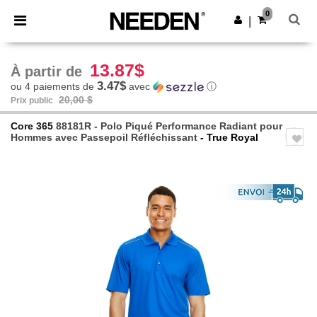
×
Appli Needen
0
Obtenir l'appli
|
Meilleurs prix sur l’app !
13.87$
À partir de
3.47$
ou 4 paiements de
avec
ⓘ
20,00 $
Prix public
Core 365
88181R - Polo Piqué Performance Radiant pour
Hommes avec Passepoil Réfléchissant
- True Royal
Previous
Next