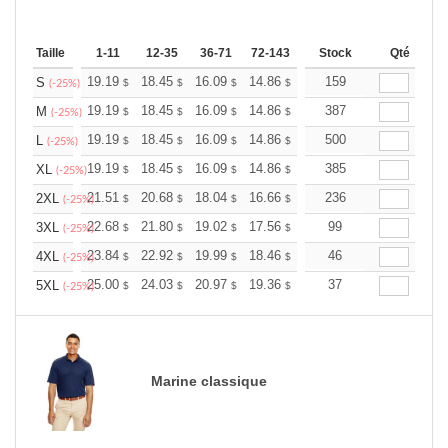
Taille
1-11
12-35
36-71
72-143
144-287
Stock
288 +
Qté
Plus
+
19.19
18.45
16.09
14.86
14.11
159
13.87
S
$
$
$
$
$
$
(-25%)
+
19.19
18.45
16.09
14.86
14.11
387
13.87
M
$
$
$
$
$
$
(-25%)
+
19.19
18.45
16.09
14.86
14.11
500
13.87
L
$
$
$
$
$
$
(-25%)
+
19.19
18.45
16.09
14.86
14.11
385
13.87
XL
$
$
$
$
$
$
(-25%)
+
21.51
20.68
18.04
16.66
15.82
236
15.55
2XL
$
$
$
$
$
$
(-25%)
+
22.68
21.80
19.02
17.56
16.68
99
16.39
3XL
$
$
$
$
$
$
(-25%)
+
23.84
22.92
19.99
18.46
17.53
46
17.23
4XL
$
$
$
$
$
$
(-25%)
+
25.00
24.03
20.97
19.36
18.39
37
18.07
5XL
$
$
$
$
$
$
(-25%)
Marine classique