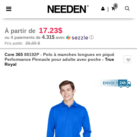
×
Appli Needen
0
Obtenir l'appli
|
Meilleurs prix sur l’app !
17.23$
À partir de
4.31$
ou 4 paiements de
avec
ⓘ
26,00 $
Prix public
Core 365
88192P - Polo à manches longues en piqué
Performance Pinnacle pour adulte avec poche
- True
Royal
Previous
Next