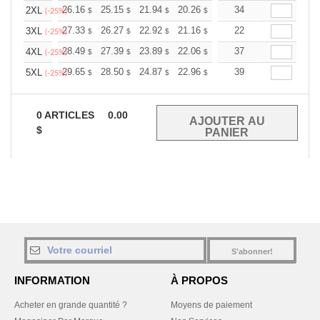
+
26.16
25.15
21.94
20.26
19.24
34
18.91
2XL
$
$
$
$
$
$
(-25%)
+
27.33
26.27
22.92
21.16
20.10
22
19.75
3XL
$
$
$
$
$
$
(-25%)
+
28.49
27.39
23.89
22.06
20.95
37
20.59
4XL
$
$
$
$
$
$
(-25%)
+
29.65
28.50
24.87
22.96
21.81
39
21.43
5XL
$
$
$
$
$
$
(-25%)
0
ARTICLES
0.00
$
S'abonner!
INFORMATION
À PROPOS
Acheter en grande quantité ?
Moyens de paiement