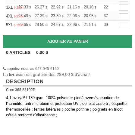
+
27.33
26.27
22.92
21.16
20.10
19.75
22
3XL
$
$
$
$
$
$
(-25%)
+
28.49
27.39
23.89
22.06
20.95
20.59
37
4XL
$
$
$
$
$
$
(-25%)
+
29.65
28.50
24.87
22.96
21.81
21.43
39
5XL
$
$
$
$
$
$
(-25%)
0
ARTICLES
0.00
$
appelez-nous au 647-945-6160
La livraison est gratuite dès 299,00 $ d'achat!
DESCRIPTION
Core 365 88192P
4.1 oz./yd² / 139 gsm, 100% polyester piqué avec évacuation de
l'humidité, anti-microbien et protection UV ; col plat assorti ; étiquette
thermoscellée ; fentes latérales ; poche poitrine ; poignets en tricot
côtelé renforcé d'élasthanne ;