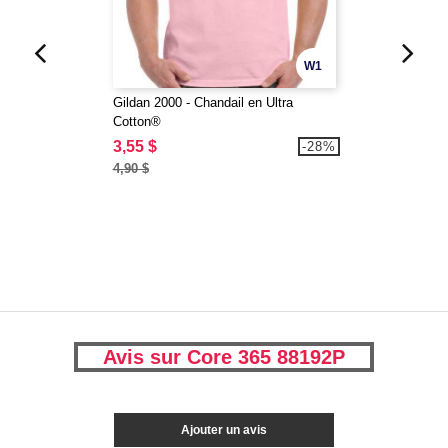
W1
Gildan 2000 - Chandail en Ultra
Cotton®
3,55 $
-28%
4,90 $
Avis sur Core 365 88192P
Ajouter un avis