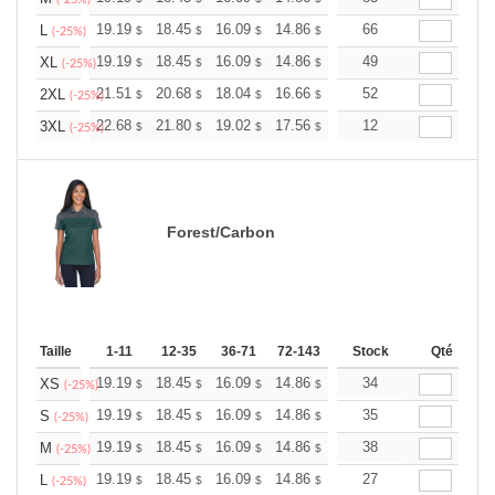
+
19.19
18.45
16.09
14.86
14.11
66
13.87
L
$
$
$
$
$
$
(-25%)
+
19.19
18.45
16.09
14.86
14.11
49
13.87
XL
$
$
$
$
$
$
(-25%)
+
21.51
20.68
18.04
16.66
15.82
52
15.55
2XL
$
$
$
$
$
$
(-25%)
+
22.68
21.80
19.02
17.56
16.68
12
16.39
3XL
$
$
$
$
$
$
(-25%)
Forest/Carbon
Taille
1-11
12-35
36-71
72-143
144-287
Stock
288 +
Qté
Plus
+
19.19
18.45
16.09
14.86
14.11
34
13.87
XS
$
$
$
$
$
$
(-25%)
+
19.19
18.45
16.09
14.86
14.11
35
13.87
S
$
$
$
$
$
$
(-25%)
+
19.19
18.45
16.09
14.86
14.11
38
13.87
M
$
$
$
$
$
$
(-25%)
+
19.19
18.45
16.09
14.86
14.11
27
13.87
L
$
$
$
$
$
$
(-25%)