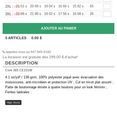
+
21.51
20.68
18.04
16.66
15.82
15.55
65
2XL
$
$
$
$
$
$
(-25%)
+
22.68
21.80
19.02
17.56
16.68
16.39
26
3XL
$
$
$
$
$
$
(-25%)
0
ARTICLES
0.00
$
appelez-nous au 647-945-6160
La livraison est gratuite dès 299,00 $ d'achat!
DESCRIPTION
Core 365 CE101W
4.1 oz/yd² / 139 gsm, 100% polyester piqué avec évacuation des
moisissures, anti-microbien et protection UV ; Col en tricot plat assorti ;
Patte de boutonnage étroite à quatre boutons pour un look féminin ;
Fentes latérales ;
High Stock