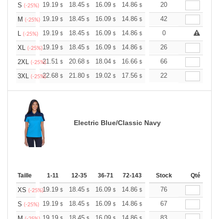
+
19.19
18.45
16.09
14.86
14.11
20
13.87
S
$
$
$
$
$
$
(-25%)
+
19.19
18.45
16.09
14.86
14.11
42
13.87
M
$
$
$
$
$
$
(-25%)
+
19.19
18.45
16.09
14.86
14.11
0
13.87
L
$
$
$
$
$
$
(-25%)
+
19.19
18.45
16.09
14.86
14.11
26
13.87
XL
$
$
$
$
$
$
(-25%)
+
21.51
20.68
18.04
16.66
15.82
66
15.55
2XL
$
$
$
$
$
$
(-25%)
+
22.68
21.80
19.02
17.56
16.68
22
16.39
3XL
$
$
$
$
$
$
(-25%)
Electric Blue/Classic Navy
Taille
1-11
12-35
36-71
72-143
144-287
Stock
288 +
Qté
Plus
+
19.19
18.45
16.09
14.86
14.11
76
13.87
XS
$
$
$
$
$
$
(-25%)
+
19.19
18.45
16.09
14.86
14.11
67
13.87
S
$
$
$
$
$
$
(-25%)
+
19.19
18.45
16.09
14.86
14.11
83
13.87
M
$
$
$
$
$
$
(-25%)