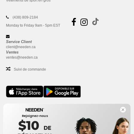
Vêtements de sport en gros
(438) 809-2184
Monday to Friday 9am - 5pm EST
Service Client
client@needen.ca
Ventes
ventes@needen.ca
Suivi de commande
Bureau
Rejoignez-nous
One Dundas Street West Suite 2500
$10
Toronto, Ontario, M5G 1Z3
DE
Ceci n'est PAS l'adresse de retour. Pour les retours, voir ici