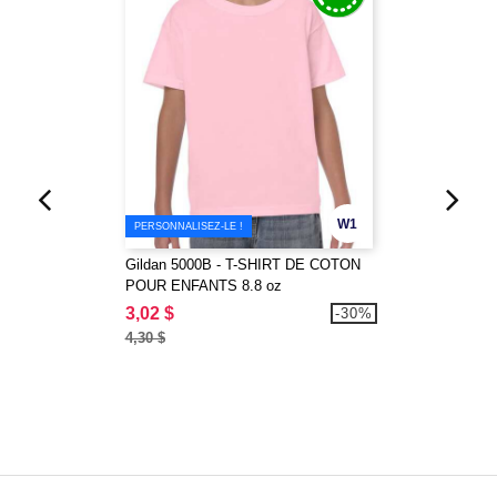
W1
PERSONNALISEZ-LE !
Gildan 5000B - T-SHIRT DE COTON
POUR ENFANTS 8.8 oz
3,02 $
-30%
4,30 $