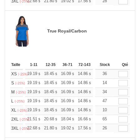
+
22.68
21.80
19.02
17.56
16.68
28
16.39
3XL
$
$
$
$
$
$
(-25%)
True Royal/Carbon
Taille
1-11
12-35
36-71
72-143
144-287
Stock
288 +
Qté
Plus
+
19.19
18.45
16.09
14.86
14.11
36
13.87
XS
$
$
$
$
$
$
(-25%)
+
19.19
18.45
16.09
14.86
14.11
14
13.87
S
$
$
$
$
$
$
(-25%)
+
19.19
18.45
16.09
14.86
14.11
34
13.87
M
$
$
$
$
$
$
(-25%)
+
19.19
18.45
16.09
14.86
14.11
47
13.87
L
$
$
$
$
$
$
(-25%)
+
19.19
18.45
16.09
14.86
14.11
10
13.87
XL
$
$
$
$
$
$
(-25%)
+
21.51
20.68
18.04
16.66
15.82
65
15.55
2XL
$
$
$
$
$
$
(-25%)
+
22.68
21.80
19.02
17.56
16.68
26
16.39
3XL
$
$
$
$
$
$
(-25%)