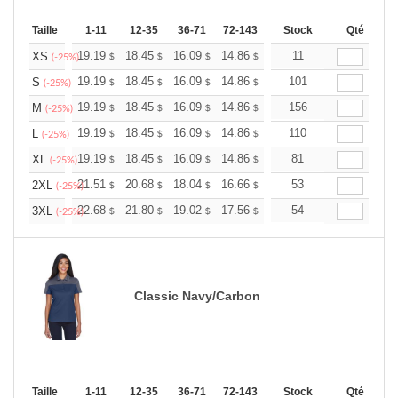
Taille
1-11
12-35
36-71
72-143
144-287
Stock
288 +
Qté
Plus
+
19.19
18.45
16.09
14.86
14.11
11
13.87
XS
$
$
$
$
$
$
(-25%)
+
19.19
18.45
16.09
14.86
14.11
101
13.87
S
$
$
$
$
$
$
(-25%)
+
19.19
18.45
16.09
14.86
14.11
156
13.87
M
$
$
$
$
$
$
(-25%)
+
19.19
18.45
16.09
14.86
14.11
110
13.87
L
$
$
$
$
$
$
(-25%)
+
19.19
18.45
16.09
14.86
14.11
81
13.87
XL
$
$
$
$
$
$
(-25%)
+
21.51
20.68
18.04
16.66
15.82
53
15.55
2XL
$
$
$
$
$
$
(-25%)
+
22.68
21.80
19.02
17.56
16.68
54
16.39
3XL
$
$
$
$
$
$
(-25%)
Classic Navy/Carbon
Taille
1-11
12-35
36-71
72-143
144-287
Stock
288 +
Qté
Plus