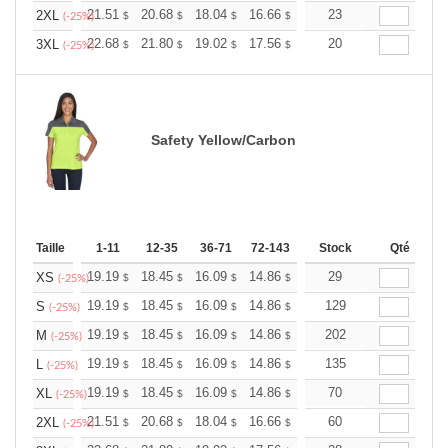
+
21.51
20.68
18.04
16.66
15.82
23
15.55
2XL
$
$
$
$
$
$
(-25%)
+
22.68
21.80
19.02
17.56
16.68
20
16.39
3XL
$
$
$
$
$
$
(-25%)
Safety Yellow/Carbon
Taille
1-11
12-35
36-71
72-143
144-287
Stock
288 +
Qté
Plus
+
19.19
18.45
16.09
14.86
14.11
29
13.87
XS
$
$
$
$
$
$
(-25%)
+
19.19
18.45
16.09
14.86
14.11
129
13.87
S
$
$
$
$
$
$
(-25%)
+
19.19
18.45
16.09
14.86
14.11
202
13.87
M
$
$
$
$
$
$
(-25%)
+
19.19
18.45
16.09
14.86
14.11
135
13.87
L
$
$
$
$
$
$
(-25%)
+
19.19
18.45
16.09
14.86
14.11
70
13.87
XL
$
$
$
$
$
$
(-25%)
+
21.51
20.68
18.04
16.66
15.82
60
15.55
2XL
$
$
$
$
$
$
(-25%)