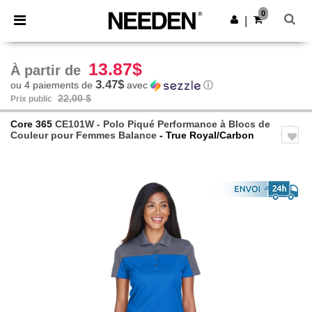
×
Appli Needen
0
Obtenir l'appli
|
Meilleurs prix sur l’app !
13.87$
À partir de
3.47$
ou 4 paiements de
avec
ⓘ
22,00 $
Prix public
Core 365
CE101W - Polo Piqué Performance à Blocs de
Couleur pour Femmes Balance
- True Royal/Carbon
Previous
Next