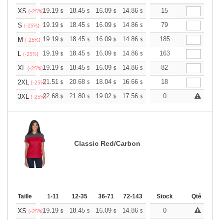
+
19.19
18.45
16.09
14.86
14.11
15
13.87
XS
$
$
$
$
$
$
(-25%)
+
19.19
18.45
16.09
14.86
14.11
79
13.87
S
$
$
$
$
$
$
(-25%)
+
19.19
18.45
16.09
14.86
14.11
185
13.87
M
$
$
$
$
$
$
(-25%)
+
19.19
18.45
16.09
14.86
14.11
163
13.87
L
$
$
$
$
$
$
(-25%)
+
19.19
18.45
16.09
14.86
14.11
82
13.87
XL
$
$
$
$
$
$
(-25%)
+
21.51
20.68
18.04
16.66
15.82
18
15.55
2XL
$
$
$
$
$
$
(-25%)
+
22.68
21.80
19.02
17.56
16.68
0
16.39
3XL
$
$
$
$
$
$
(-25%)
Classic Red/Carbon
Taille
1-11
12-35
36-71
72-143
144-287
Stock
288 +
Qté
Plus
+
19.19
18.45
16.09
14.86
14.11
0
13.87
XS
$
$
$
$
$
$
(-25%)