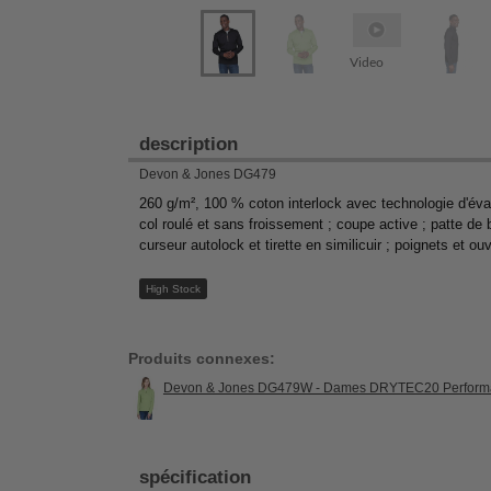
Video
description
Devon & Jones DG479
260 g/m², 100 % coton interlock avec technologie d'év
col roulé et sans froissement ; coupe active ; patte de 
curseur autolock et tirette en similicuir ; poignets et ou
High Stock
Produits connexes:
Devon & Jones DG479W - Dames DRYTEC20 Performa
spécification