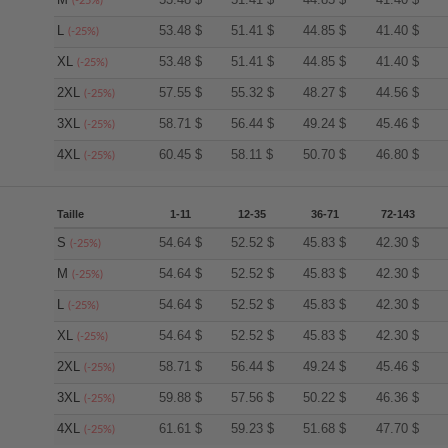
(-25%)
L
53.48
$
51.41
$
44.85
$
41.40
$
(-25%)
XL
53.48
$
51.41
$
44.85
$
41.40
$
(-25%)
2XL
57.55
$
55.32
$
48.27
$
44.56
$
(-25%)
3XL
58.71
$
56.44
$
49.24
$
45.46
$
(-25%)
4XL
60.45
$
58.11
$
50.70
$
46.80
$
(-25%)
Taille
1-11
12-35
36-71
72-143
S
54.64
$
52.52
$
45.83
$
42.30
$
(-25%)
M
54.64
$
52.52
$
45.83
$
42.30
$
(-25%)
L
54.64
$
52.52
$
45.83
$
42.30
$
(-25%)
XL
54.64
$
52.52
$
45.83
$
42.30
$
(-25%)
2XL
58.71
$
56.44
$
49.24
$
45.46
$
(-25%)
3XL
59.88
$
57.56
$
50.22
$
46.36
$
(-25%)
4XL
61.61
$
59.23
$
51.68
$
47.70
$
(-25%)