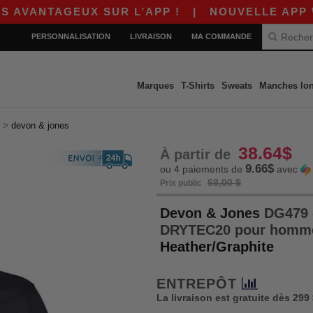
AGEUX SUR L’APP !
|
NOUVELLE APP WORDANS
PERSONNALISATION
LIVRAISON
MA COMMANDE
Marques
T-Shirts
Sweats
Manches lo
>
devon & jones
38.64$
À partir de
9.66$
ou 4 paiements de
avec
68,00 $
Prix public
Devon & Jones
DG479 -
DRYTEC20 pour hom
Heather/Graphite
ENTREPÔT
La livraison est gratuite dès 299