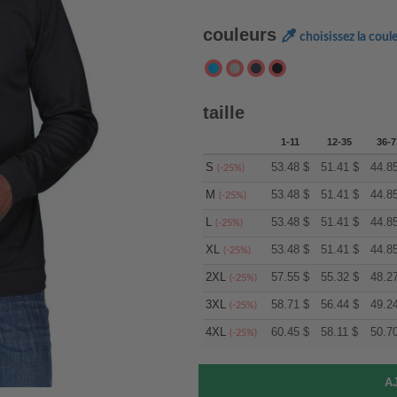
couleurs
choisissez la coul
taille
1-11
12-35
36-7
S
53.48
$
51.41
$
44.8
(-25%)
M
53.48
$
51.41
$
44.8
(-25%)
L
53.48
$
51.41
$
44.8
(-25%)
XL
53.48
$
51.41
$
44.8
(-25%)
2XL
57.55
$
55.32
$
48.2
(-25%)
3XL
58.71
$
56.44
$
49.2
(-25%)
4XL
60.45
$
58.11
$
50.7
(-25%)