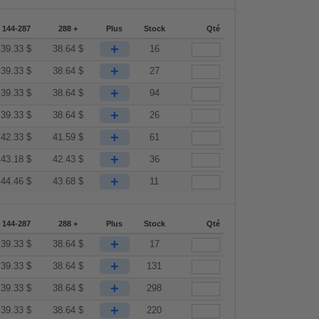
144-287
288 +
Plus
Stock
Qté
+
39.33
$
38.64
$
16
+
39.33
$
38.64
$
27
+
39.33
$
38.64
$
94
+
39.33
$
38.64
$
26
+
42.33
$
41.59
$
61
+
43.18
$
42.43
$
36
+
44.46
$
43.68
$
11
144-287
288 +
Plus
Stock
Qté
+
39.33
$
38.64
$
17
+
39.33
$
38.64
$
131
+
39.33
$
38.64
$
298
+
39.33
$
38.64
$
220