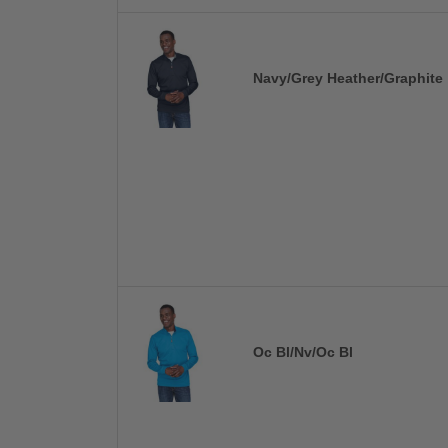
Navy/Grey Heather/Graphite
Oc Bl/Nv/Oc Bl