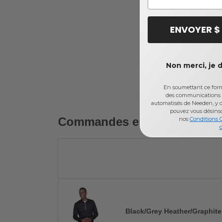
ENVOYER $
Non merci, je 
En soumettant ce formu
des communications 
automatisés de Needen, y c
pouvez vous désins
Commandes en gros
nos
Conditions 
d
Black/Grey Heather/Graphite