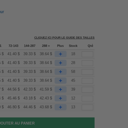
eur
CLIQUEZ ICI POUR LE GUIDE DES TAILLES
1
72-143
144-287
288 +
Plus
Stock
Qté
+
5
$
41.40
$
39.33
$
38.64
$
18
+
5
$
41.40
$
39.33
$
38.64
$
28
+
5
$
41.40
$
39.33
$
38.64
$
58
+
5
$
41.40
$
39.33
$
38.64
$
45
+
7
$
44.56
$
42.33
$
41.59
$
39
+
4
$
45.46
$
43.18
$
42.43
$
12
+
0
$
46.80
$
44.46
$
43.68
$
13