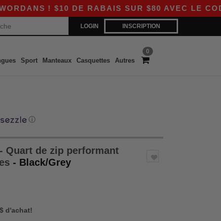
 ! $10 DE RABAIS SUR $80 AVEC LE CODE APP1
LOGIN
INSCRIPTION
0
ngues
Sport
Manteaux
Casquettes
Autres
ⓘ
 Quart de zip performant
mes
- Black/Grey
 $ d'achat!