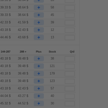
+
+
39.33
$
38.64
$
58
+
39.33
$
38.64
$
45
+
42.33
$
41.59
$
39
+
43.18
$
42.43
$
12
+
44.46
$
43.68
$
13
144-287
288 +
Plus
Stock
Qté
+
40.18
$
39.48
$
38
+
40.18
$
39.48
$
121
+
40.18
$
39.48
$
179
+
40.18
$
39.48
$
123
+
43.18
$
42.43
$
57
+
44.04
$
43.27
$
40
+
45.32
$
44.52
$
30