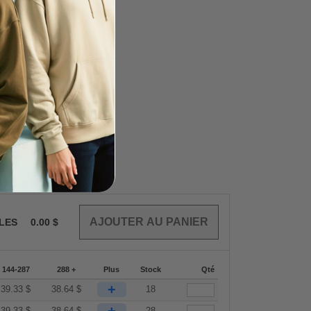
CLES
0.00
$
144-287
288 +
Plus
Stock
Qté
+
39.33
$
38.64
$
18
39.33
$
38.64
$
28