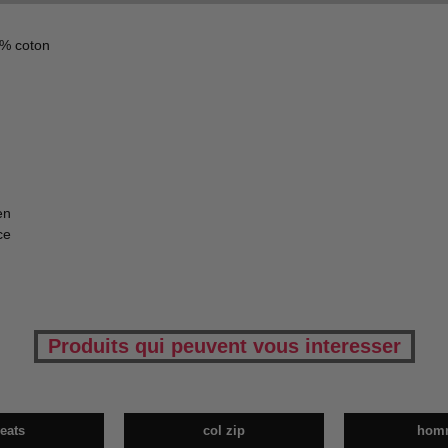
0% coton
en
ce
Produits qui peuvent vous interesser
eats
col zip
hom