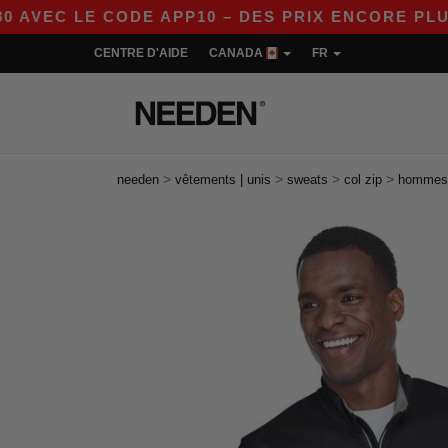
LE CODE APP10 – DES PRIX ENCORE PLUS AVANT
CENTRE D'AIDE
CANADA
FR
>
>
>
>
needen
vêtements | unis
sweats
col zip
hommes