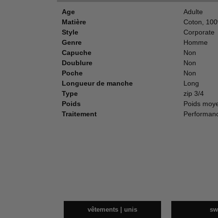
Age
Adulte
Matière
Coton, 10
Style
Corporate
Genre
Homme
Capuche
Non
Doublure
Non
Poche
Non
Longueur de manche
Long
Type
zip 3/4
Poids
Poids moy
Traitement
Performan
vêtements | unis
sw