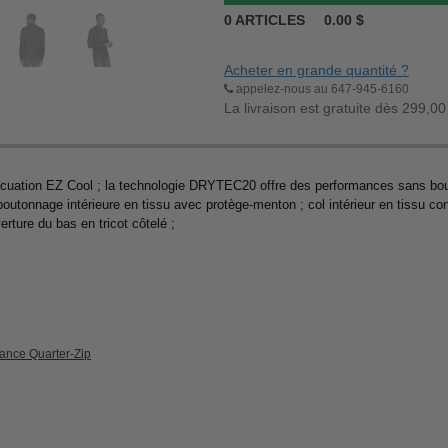
0
ARTICLES
0.00
$
Acheter en grande quantité ?
appelez-nous au 647-945-6160
La livraison est gratuite dès 299,00
acuation EZ Cool ; la technologie DRYTEC20 offre des performances sans bou
boutonnage intérieure en tissu avec protège-menton ; col intérieur en tissu con
verture du bas en tricot côtelé ;
nce Quarter-Zip