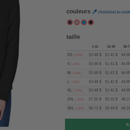
couleurs
choisissez la coul
taille
1-11
12-35
36-7
XS
53.48
$
51.41
$
44.8
(-25%)
S
53.48
$
51.41
$
44.8
(-25%)
M
53.48
$
51.41
$
44.8
(-25%)
L
53.48
$
51.41
$
44.8
(-25%)
XL
53.48
$
51.41
$
44.8
(-25%)
2XL
57.55
$
55.32
$
48.2
(-25%)
3XL
58.71
$
56.44
$
49.2
(-25%)