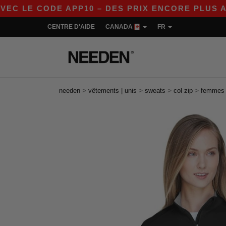
 CODE APP10 – DES PRIX ENCORE PLUS AVANTAG
CENTRE D'AIDE
CANADA
FR
>
>
>
>
needen
vêtements | unis
sweats
col zip
femmes