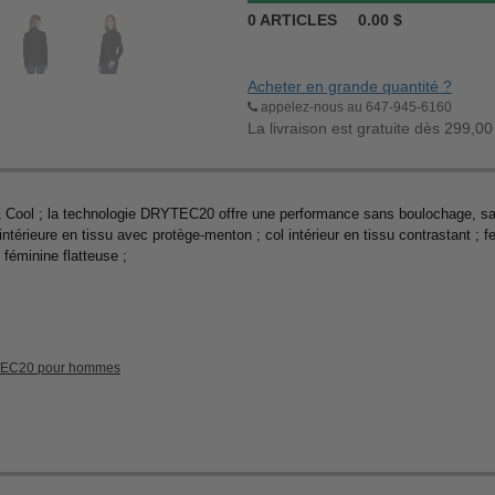
0
ARTICLES
0.00
$
Acheter en grande quantité ?
appelez-nous au 647-945-6160
La livraison est gratuite dès 299,00
Z Cool ; la technologie DRYTEC20 offre une performance sans boulochage, san
térieure en tissu avec protège-menton ; col intérieur en tissu contrastant ; f
 féminine flatteuse ;
TEC20 pour hommes