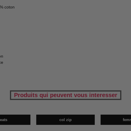
0% coton
en
ce
Produits qui peuvent vous interesser
eats
col zip
fem