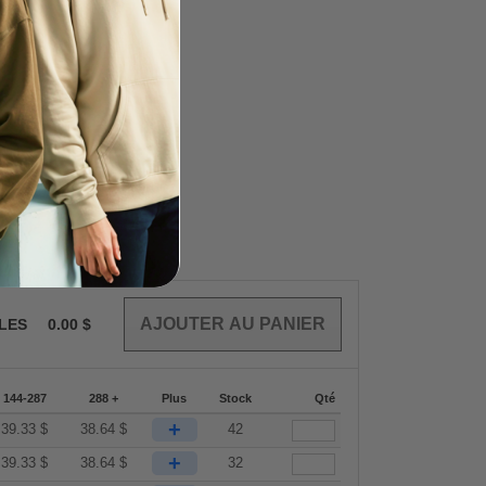
CLES
0.00
$
144-287
288 +
Plus
Stock
Qté
+
39.33
$
38.64
$
42
+
39.33
$
38.64
$
32