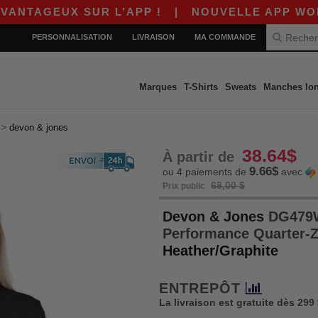
EUX SUR L’APP !
|
NOUVELLE APP WORDANS ! 
PERSONNALISATION
LIVRAISON
MA COMMANDE
Marques
T-Shirts
Sweats
Manches lo
>
devon & jones
38.64$
À partir de
9.66$
ou 4 paiements de
avec
68,00 $
Prix public
Devon & Jones
DG479W
Performance Quarter-
Heather/Graphite
ENTREPÔT
La livraison est gratuite dès 299