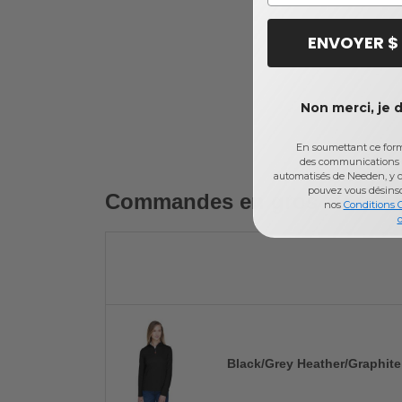
ENVOYER $
Non merci, je 
En soumettant ce formu
des communications 
automatisés de Needen, y c
pouvez vous désins
Commandes en gros
nos
Conditions 
d
Black/Grey Heather/Graphite