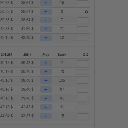
+
39.33
$
38.64
$
16
+
39.33
$
38.64
$
0
+
39.33
$
38.64
$
7
+
42.33
$
41.59
$
71
+
43.18
$
42.43
$
12
144-287
288 +
Plus
Stock
Qté
+
40.18
$
39.48
$
11
+
40.18
$
39.48
$
70
+
40.18
$
39.48
$
105
+
40.18
$
39.48
$
87
+
40.18
$
39.48
$
41
+
43.18
$
42.43
$
31
+
44.04
$
43.27
$
15