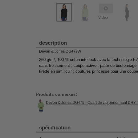
Video
description
Devon & Jones DG479W
260 g/m², 100 % coton interlock avec la technologie E
sans froissement ; coupe active ; patte de boutonnage in
tirette en similicuir ; coutures princesse pour une coupe
Produits connexes:
Devon & Jones DG479 - Quart de zip performant DRY
spécification