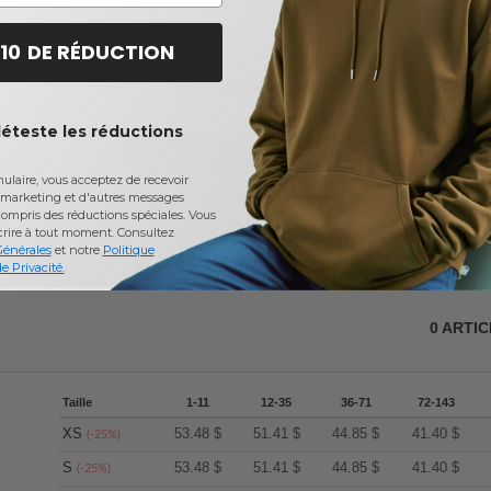
 10 DE RÉDUCTION
Avis sur Devon & Jones DG479W
déteste les réductions
Ajouter un avis
laire, vous acceptez de recevoir
marketing et d'autres messages
ompris des réductions spéciales. Vous
crire à tout moment.
Consultez
Générales
et notre
Politique
e Privacité.
0
ARTI
Taille
1-11
12-35
36-71
72-143
XS
53.48
$
51.41
$
44.85
$
41.40
$
(-25%)
S
53.48
$
51.41
$
44.85
$
41.40
$
(-25%)