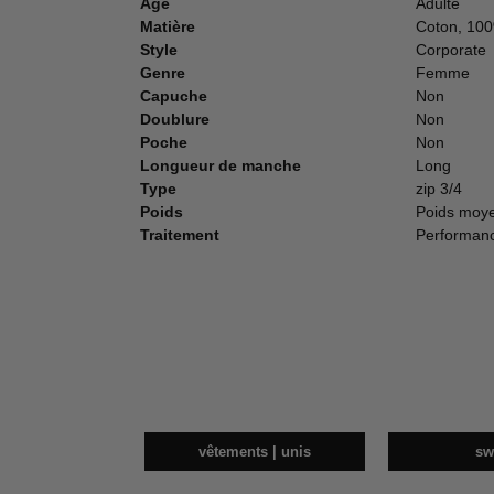
Age
Adulte
Matière
Coton, 10
Style
Corporate
Genre
Femme
Capuche
Non
Doublure
Non
Poche
Non
Longueur de manche
Long
Type
zip 3/4
Poids
Poids moy
Traitement
Performan
vêtements | unis
sw