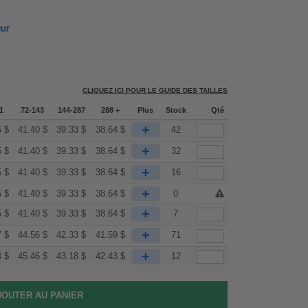
eur
CLIQUEZ ICI POUR LE GUIDE DES TAILLES
1
72-143
144-287
288 +
Plus
Stock
Qté
+
5
$
41.40
$
39.33
$
38.64
$
42
+
5
$
41.40
$
39.33
$
38.64
$
32
+
5
$
41.40
$
39.33
$
38.64
$
16
+
5
$
41.40
$
39.33
$
38.64
$
0
+
5
$
41.40
$
39.33
$
38.64
$
7
+
7
$
44.56
$
42.33
$
41.59
$
71
+
4
$
45.46
$
43.18
$
42.43
$
12