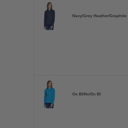
Navy/Grey Heather/Graphite
Oc Bl/Nv/Oc Bl