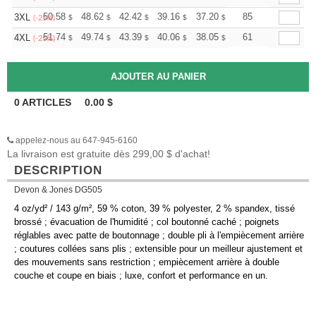
+
50.58
48.62
42.42
39.16
37.20
36.55
85
3XL
$
$
$
$
$
$
(-25%)
+
51.74
49.74
43.39
40.06
38.05
37.39
61
4XL
$
$
$
$
$
$
(-25%)
0
ARTICLES
0.00
$
appelez-nous au 647-945-6160
La livraison est gratuite dès 299,00 $ d'achat!
DESCRIPTION
Devon & Jones DG505
4 oz/yd² / 143 g/m², 59 % coton, 39 % polyester, 2 % spandex, tissé
brossé ; évacuation de l'humidité ; col boutonné caché ; poignets
réglables avec patte de boutonnage ; double pli à l'empiècement arrière
; coutures collées sans plis ; extensible pour un meilleur ajustement et
des mouvements sans restriction ; empiècement arrière à double
couche et coupe en biais ; luxe, confort et performance en un.