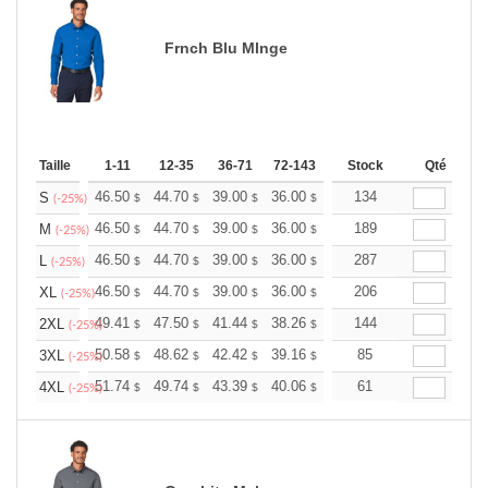
Frnch Blu Mlnge
Taille
1-11
12-35
36-71
72-143
144-287
Stock
288 +
Qté
Plus
+
46.50
44.70
39.00
36.00
34.20
134
33.60
S
$
$
$
$
$
$
(-25%)
+
46.50
44.70
39.00
36.00
34.20
189
33.60
M
$
$
$
$
$
$
(-25%)
+
46.50
44.70
39.00
36.00
34.20
287
33.60
L
$
$
$
$
$
$
(-25%)
+
46.50
44.70
39.00
36.00
34.20
206
33.60
XL
$
$
$
$
$
$
(-25%)
+
49.41
47.50
41.44
38.26
36.34
144
35.71
2XL
$
$
$
$
$
$
(-25%)
+
50.58
48.62
42.42
39.16
37.20
85
36.55
3XL
$
$
$
$
$
$
(-25%)
+
51.74
49.74
43.39
40.06
38.05
61
37.39
4XL
$
$
$
$
$
$
(-25%)