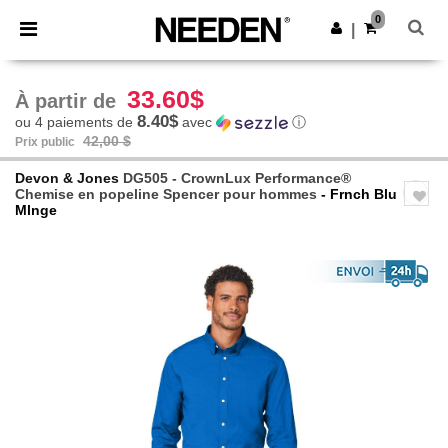
×
Appli Needen
0
Obtenir l'appli
|
Meilleurs prix sur l’app !
33.60$
À partir de
8.40$
ou 4 paiements de
avec
ⓘ
42,00 $
Prix public
Devon & Jones
DG505 - CrownLux Performance®
Chemise en popeline Spencer pour hommes
- Frnch Blu
Mlnge
Previous
Next