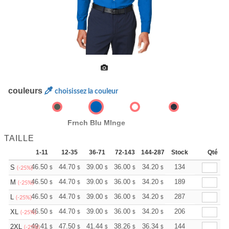
couleurs
choisissez la couleur
Frnch Blu Mlnge
TAILLE
1-11
12-35
36-71
72-143
144-287
Stock
288 +
Plus
Qté
+
46.50
44.70
39.00
36.00
34.20
33.60
134
S
$
$
$
$
$
$
(-25%)
+
46.50
44.70
39.00
36.00
34.20
33.60
189
M
$
$
$
$
$
$
(-25%)
+
46.50
44.70
39.00
36.00
34.20
33.60
287
L
$
$
$
$
$
$
(-25%)
+
46.50
44.70
39.00
36.00
34.20
33.60
206
XL
$
$
$
$
$
$
(-25%)
+
49.41
47.50
41.44
38.26
36.34
35.71
144
2XL
$
$
$
$
$
$
(-25%)