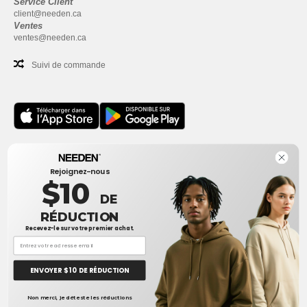
Service Client
client@needen.ca
Ventes
ventes@needen.ca
Suivi de commande
Bureau
Rejoignez-nous
One Dundas Street West Suite 2500
$10
Toronto, Ontario, M5G 1Z3
DE
Ceci n'est PAS l'adresse de retour. Pour les retours, voir ici
RÉDUCTION
Recevez-le sur votre premier achat.
Bureau
1300 rue Sherbrooke Ouest #400
Montreal, Quebec, H3G 1H9
ENVOYER $ 10 DE RÉDUCTION
Ceci n'est PAS l'adresse de retour. Pour les retours, voir ici
👋
Bonjour
Non merci, je déteste les réductions
Si vous avez des questions ou des