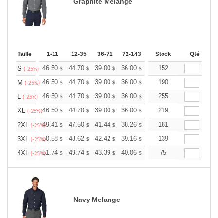
Graphite Melange
Taille
1-11
12-35
36-71
72-143
144-287
Stock
288 +
Qté
Plus
+
46.50
44.70
39.00
36.00
34.20
152
33.60
S
$
$
$
$
$
$
(-25%)
+
46.50
44.70
39.00
36.00
34.20
190
33.60
M
$
$
$
$
$
$
(-25%)
+
46.50
44.70
39.00
36.00
34.20
255
33.60
L
$
$
$
$
$
$
(-25%)
+
46.50
44.70
39.00
36.00
34.20
219
33.60
XL
$
$
$
$
$
$
(-25%)
+
49.41
47.50
41.44
38.26
36.34
181
35.71
2XL
$
$
$
$
$
$
(-25%)
+
50.58
48.62
42.42
39.16
37.20
139
36.55
3XL
$
$
$
$
$
$
(-25%)
+
51.74
49.74
43.39
40.06
38.05
75
37.39
4XL
$
$
$
$
$
$
(-25%)
Navy Melange