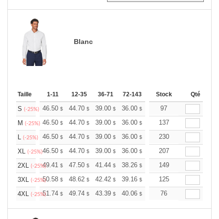
Blanc
Taille
1-11
12-35
36-71
72-143
144-287
Stock
288 +
Qté
Plus
+
46.50
44.70
39.00
36.00
34.20
97
33.60
S
$
$
$
$
$
$
(-25%)
+
46.50
44.70
39.00
36.00
34.20
137
33.60
M
$
$
$
$
$
$
(-25%)
+
46.50
44.70
39.00
36.00
34.20
230
33.60
L
$
$
$
$
$
$
(-25%)
+
46.50
44.70
39.00
36.00
34.20
207
33.60
XL
$
$
$
$
$
$
(-25%)
+
49.41
47.50
41.44
38.26
36.34
149
35.71
2XL
$
$
$
$
$
$
(-25%)
+
50.58
48.62
42.42
39.16
37.20
125
36.55
3XL
$
$
$
$
$
$
(-25%)
+
51.74
49.74
43.39
40.06
38.05
76
37.39
4XL
$
$
$
$
$
$
(-25%)