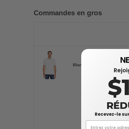
Commandes en gros
Blanc
Rejo
$
RÉD
Recevez-le sur