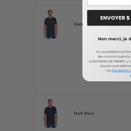
ENVOYER $
Dark Charcoal
Non merci, je 
En soumettant ce formu
des communications 
automatisés de Needen, y c
pouvez vous désins
nos
Conditions 
d
Dark Navy