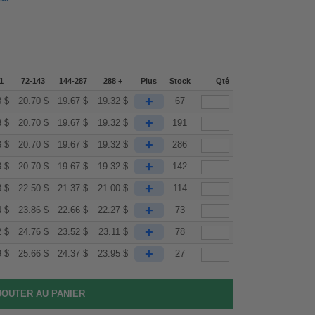
1
72-143
144-287
288 +
Plus
Stock
Qté
+
3
$
20.70
$
19.67
$
19.32
$
67
+
3
$
20.70
$
19.67
$
19.32
$
191
+
3
$
20.70
$
19.67
$
19.32
$
286
+
3
$
20.70
$
19.67
$
19.32
$
142
+
8
$
22.50
$
21.37
$
21.00
$
114
+
4
$
23.86
$
22.66
$
22.27
$
73
+
2
$
24.76
$
23.52
$
23.11
$
78
+
9
$
25.66
$
24.37
$
23.95
$
27