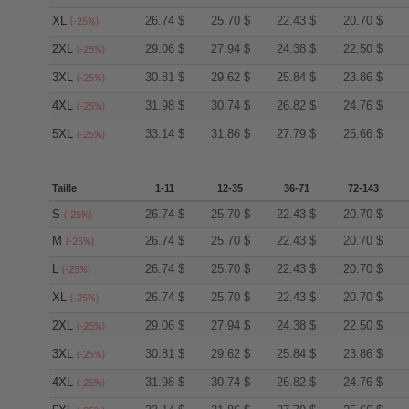
XL
26.74
$
25.70
$
22.43
$
20.70
$
(-25%)
2XL
29.06
$
27.94
$
24.38
$
22.50
$
(-25%)
3XL
30.81
$
29.62
$
25.84
$
23.86
$
(-25%)
4XL
31.98
$
30.74
$
26.82
$
24.76
$
(-25%)
5XL
33.14
$
31.86
$
27.79
$
25.66
$
(-25%)
Taille
1-11
12-35
36-71
72-143
S
26.74
$
25.70
$
22.43
$
20.70
$
(-25%)
M
26.74
$
25.70
$
22.43
$
20.70
$
(-25%)
L
26.74
$
25.70
$
22.43
$
20.70
$
(-25%)
XL
26.74
$
25.70
$
22.43
$
20.70
$
(-25%)
2XL
29.06
$
27.94
$
24.38
$
22.50
$
(-25%)
3XL
30.81
$
29.62
$
25.84
$
23.86
$
(-25%)
4XL
31.98
$
30.74
$
26.82
$
24.76
$
(-25%)