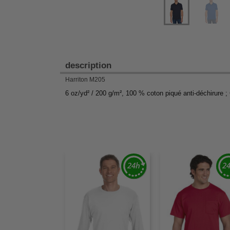
description
Harriton M205
6 oz/yd² / 200 g/m², 100 % coton piqué anti-déchirure ; C