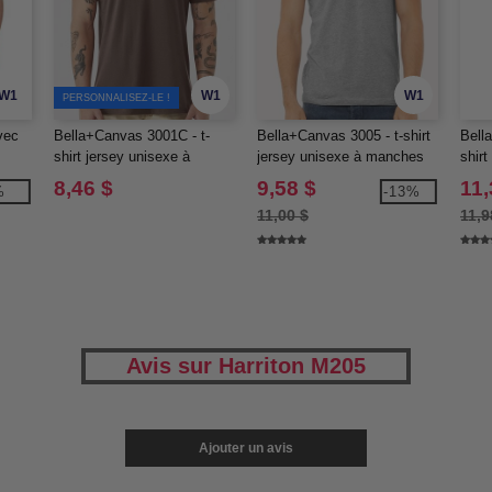
W1
W1
W1
PERSONNALISEZ-LE !
vec
Bella+Canvas 3001C - t-
Bella+Canvas 3005 - t-shirt
Bell
shirt jersey unisexe à
jersey unisexe à manches
shir
oz
manches courtes
courtes et encolure en V
8,46 $
9,58 $
11,
%
-13%
11,00 $
11,9
Avis sur Harriton M205
Ajouter un avis