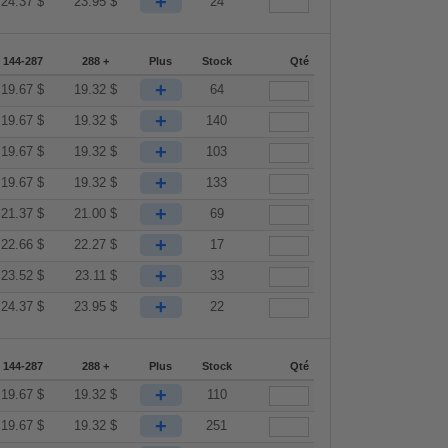
+
24.37
$
23.95
$
24
144-287
288 +
Plus
Stock
Qté
+
19.67
$
19.32
$
64
+
19.67
$
19.32
$
140
+
19.67
$
19.32
$
103
+
19.67
$
19.32
$
133
+
21.37
$
21.00
$
69
+
22.66
$
22.27
$
17
+
23.52
$
23.11
$
33
+
24.37
$
23.95
$
22
144-287
288 +
Plus
Stock
Qté
+
19.67
$
19.32
$
110
+
19.67
$
19.32
$
251