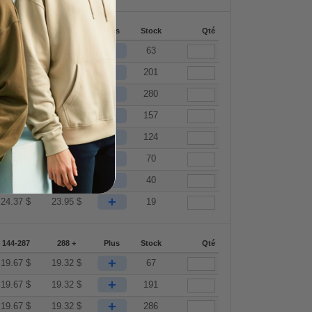
144-287
288 +
Plus
Stock
Qté
+
19.67
$
19.32
$
63
+
19.67
$
19.32
$
201
+
19.67
$
19.32
$
280
+
19.67
$
19.32
$
157
+
21.37
$
21.00
$
124
+
22.66
$
22.27
$
70
+
23.52
$
23.11
$
40
+
24.37
$
23.95
$
19
144-287
288 +
Plus
Stock
Qté
+
19.67
$
19.32
$
67
+
19.67
$
19.32
$
191
+
19.67
$
19.32
$
286