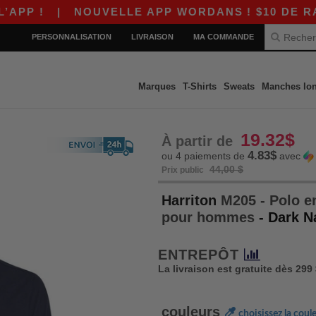
|
NOUVELLE APP WORDANS ! $10 DE RABAIS SUR
PERSONNALISATION
LIVRAISON
MA COMMANDE
Marques
T-Shirts
Sweats
Manches lo
19.32$
À partir de
4.83$
ou 4 paiements de
avec
44,00 $
Prix public
Harriton
M205 - Polo en
pour hommes
- Dark N
ENTREPÔT
La livraison est gratuite dès 299
couleurs
choisissez la coul