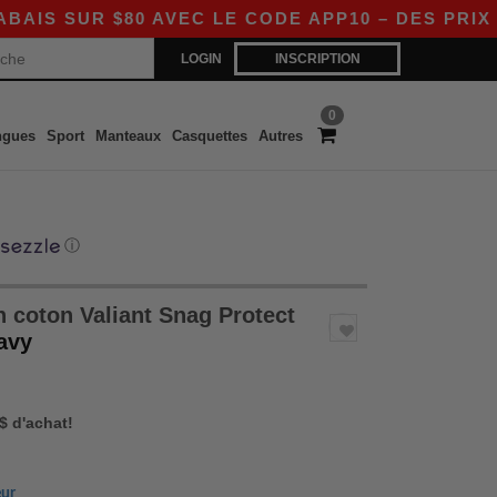
 $80 AVEC LE CODE APP10 – DES PRIX ENCORE 
LOGIN
INSCRIPTION
0
ngues
Sport
Manteaux
Casquettes
Autres
ⓘ
 coton Valiant Snag Protect
avy
 $ d'achat!
eur