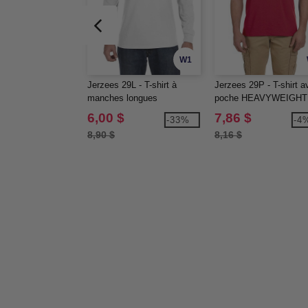
W1
Jerzees 29L - T-shirt à
Jerzees 29P - T-shirt a
manches longues
poche HEAVYWEIGHT
HEAVYWEIGHT BLENDMC
BLENDMC 50/50, 9,3 
6,00 $
7,86 $
-33%
-4
50/50, 9,3 oz deMC
deMC
8,90 $
8,16 $