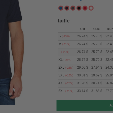
taille
1-11
12-35
36-7
S
26.74
$
25.70
$
22.4
(-25%)
M
26.74
$
25.70
$
22.4
(-25%)
L
26.74
$
25.70
$
22.4
(-25%)
XL
26.74
$
25.70
$
22.4
(-25%)
2XL
29.06
$
27.94
$
24.3
(-25%)
3XL
30.81
$
29.62
$
25.8
(-25%)
4XL
31.98
$
30.74
$
26.8
(-25%)
5XL
33.14
$
31.86
$
27.7
(-25%)