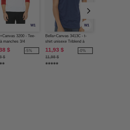
W1
W1
a+Canvas 3200 - Tee-
Bella+Canvas 3413C - t-
Bella+Canvas 3415
t à manches 3/4
shirt unisexe Triblend à
shirt unisexe Tribl
manches courtes
manches courtes 
38 $
11,93 $
10,95 $
-5%
-0%
encolure en V
8 $
11,98 $
13,18 $