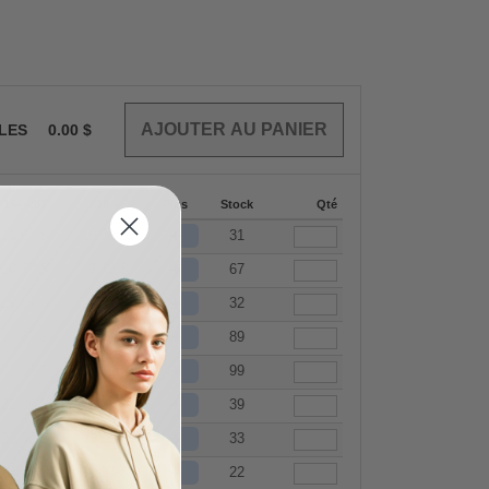
CLES
0.00
$
144-287
288 +
Plus
Stock
Qté
+
19.67
$
19.32
$
31
+
19.67
$
19.32
$
67
+
19.67
$
19.32
$
32
+
19.67
$
19.32
$
89
+
21.37
$
21.00
$
99
+
22.66
$
22.27
$
39
+
23.52
$
23.11
$
33
+
24.37
$
23.95
$
22