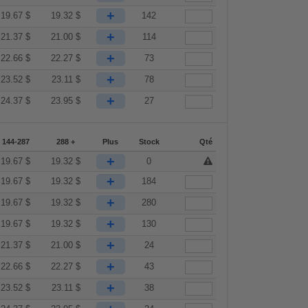
+
19.67
$
19.32
$
142
+
21.37
$
21.00
$
114
+
22.66
$
22.27
$
73
+
23.52
$
23.11
$
78
+
24.37
$
23.95
$
27
144-287
288 +
Plus
Stock
Qté
+
19.67
$
19.32
$
0
+
19.67
$
19.32
$
184
+
19.67
$
19.32
$
280
+
19.67
$
19.32
$
130
+
21.37
$
21.00
$
24
+
22.66
$
22.27
$
43
+
23.52
$
23.11
$
38