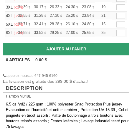
+
31.39
30.17
26.33
24.30
23.08
22.68
19
3XL
$
$
$
$
$
$
(-25%)
+
32.55
31.29
27.30
25.20
23.94
23.52
21
4XL
$
$
$
$
$
$
(-25%)
+
33.71
32.41
28.28
26.10
24.80
24.36
15
5XL
$
$
$
$
$
$
(-25%)
+
34.88
33.53
29.25
27.00
25.65
25.20
25
6XL
$
$
$
$
$
$
(-25%)
0
ARTICLES
0.00
$
appelez-nous au 647-945-6160
La livraison est gratuite dès 299,00 $ d'achat!
DESCRIPTION
Harriton M348L
6.5 oz./yd2 / 225 gsm ; 100% polyester Snag Protection Plus jersey ;
Evacuation de l'humidité et anti-microbien ; Protection UV 15-39 ; Col et
poignets en tricot assorti ; Patte de boutonnage à trois boutons avec
boutons teintés assortis ; Fentes latérales ; Lavage industriel testé pour
75 lavages.