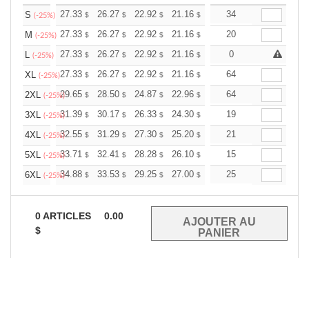
+
27.33
26.27
22.92
21.16
20.10
34
19.75
S
$
$
$
$
$
$
(-25%)
+
27.33
26.27
22.92
21.16
20.10
20
19.75
M
$
$
$
$
$
$
(-25%)
+
27.33
26.27
22.92
21.16
20.10
0
19.75
L
$
$
$
$
$
$
(-25%)
+
27.33
26.27
22.92
21.16
20.10
64
19.75
XL
$
$
$
$
$
$
(-25%)
+
29.65
28.50
24.87
22.96
21.81
64
21.43
2XL
$
$
$
$
$
$
(-25%)
+
31.39
30.17
26.33
24.30
23.08
19
22.68
3XL
$
$
$
$
$
$
(-25%)
+
32.55
31.29
27.30
25.20
23.94
21
23.52
4XL
$
$
$
$
$
$
(-25%)
+
33.71
32.41
28.28
26.10
24.80
15
24.36
5XL
$
$
$
$
$
$
(-25%)
+
34.88
33.53
29.25
27.00
25.65
25
25.20
6XL
$
$
$
$
$
$
(-25%)
0
ARTICLES
0.00
$