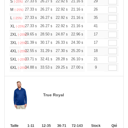
+
27.33
26.27
22.92
21.16
20.10
29
19.75
S
$
$
$
$
$
$
(-25%)
+
27.33
26.27
22.92
21.16
20.10
26
19.75
M
$
$
$
$
$
$
(-25%)
+
27.33
26.27
22.92
21.16
20.10
35
19.75
L
$
$
$
$
$
$
(-25%)
+
27.33
26.27
22.92
21.16
20.10
41
19.75
XL
$
$
$
$
$
$
(-25%)
+
29.65
28.50
24.87
22.96
21.81
17
21.43
2XL
$
$
$
$
$
$
(-25%)
+
31.39
30.17
26.33
24.30
23.08
17
22.68
3XL
$
$
$
$
$
$
(-25%)
+
32.55
31.29
27.30
25.20
23.94
18
23.52
4XL
$
$
$
$
$
$
(-25%)
+
33.71
32.41
28.28
26.10
24.80
21
24.36
5XL
$
$
$
$
$
$
(-25%)
+
34.88
33.53
29.25
27.00
25.65
9
25.20
6XL
$
$
$
$
$
$
(-25%)
True Royal
Taille
1-11
12-35
36-71
72-143
144-287
Stock
288 +
Qté
Plus