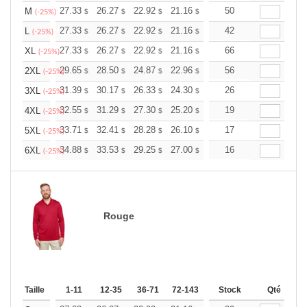
+
27.33
26.27
22.92
21.16
20.10
50
19.75
M
$
$
$
$
$
$
(-25%)
+
27.33
26.27
22.92
21.16
20.10
42
19.75
L
$
$
$
$
$
$
(-25%)
+
27.33
26.27
22.92
21.16
20.10
66
19.75
XL
$
$
$
$
$
$
(-25%)
+
29.65
28.50
24.87
22.96
21.81
56
21.43
2XL
$
$
$
$
$
$
(-25%)
+
31.39
30.17
26.33
24.30
23.08
26
22.68
3XL
$
$
$
$
$
$
(-25%)
+
32.55
31.29
27.30
25.20
23.94
19
23.52
4XL
$
$
$
$
$
$
(-25%)
+
33.71
32.41
28.28
26.10
24.80
17
24.36
5XL
$
$
$
$
$
$
(-25%)
+
34.88
33.53
29.25
27.00
25.65
16
25.20
6XL
$
$
$
$
$
$
(-25%)
Rouge
Taille
1-11
12-35
36-71
72-143
144-287
Stock
288 +
Qté
Plus