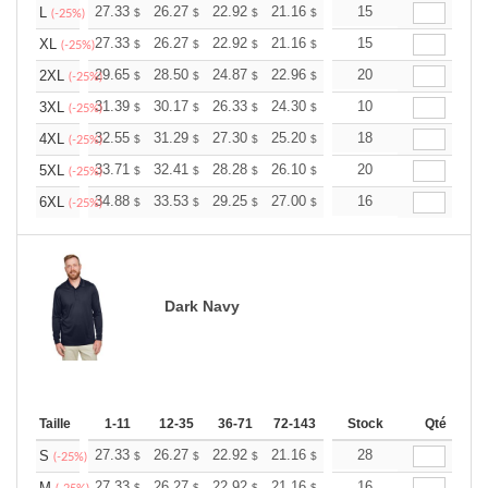
+
27.33
26.27
22.92
21.16
20.10
15
19.75
L
$
$
$
$
$
$
(-25%)
+
27.33
26.27
22.92
21.16
20.10
15
19.75
XL
$
$
$
$
$
$
(-25%)
+
29.65
28.50
24.87
22.96
21.81
20
21.43
2XL
$
$
$
$
$
$
(-25%)
+
31.39
30.17
26.33
24.30
23.08
10
22.68
3XL
$
$
$
$
$
$
(-25%)
+
32.55
31.29
27.30
25.20
23.94
18
23.52
4XL
$
$
$
$
$
$
(-25%)
+
33.71
32.41
28.28
26.10
24.80
20
24.36
5XL
$
$
$
$
$
$
(-25%)
+
34.88
33.53
29.25
27.00
25.65
16
25.20
6XL
$
$
$
$
$
$
(-25%)
Dark Navy
Taille
1-11
12-35
36-71
72-143
144-287
Stock
288 +
Qté
Plus
+
27.33
26.27
22.92
21.16
20.10
28
19.75
S
$
$
$
$
$
$
(-25%)
27.33
26.27
22.92
21.16
20.10
16
19.75
M
$
$
$
$
$
$