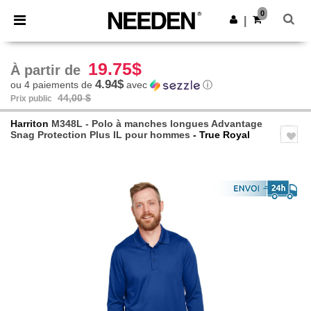
×
Appli Needen
0
Obtenir l'appli
|
Meilleurs prix sur l’app !
19.75$
À partir de
4.94$
ou 4 paiements de
avec
ⓘ
44,00 $
Prix public
Harriton
M348L - Polo à manches longues Advantage
Snag Protection Plus IL pour hommes
- True Royal
Previous
Next