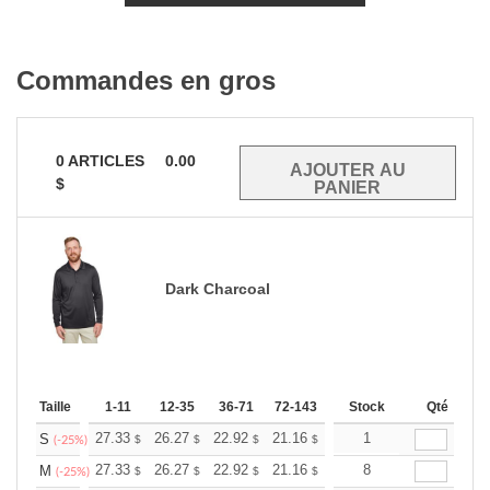
Commandes en gros
0
ARTICLES
0.00
$
Dark Charcoal
Taille
1-11
12-35
36-71
72-143
144-287
Stock
288 +
Qté
Plus
+
27.33
26.27
22.92
21.16
20.10
1
19.75
S
$
$
$
$
$
$
(-25%)
+
27.33
26.27
22.92
21.16
20.10
8
19.75
M
$
$
$
$
$
$
(-25%)