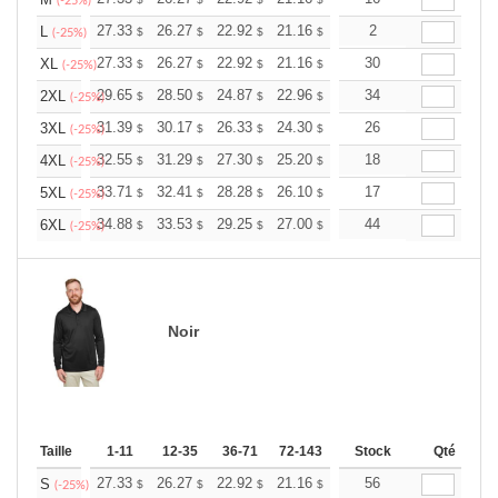
+
(-25%)
+
27.33
26.27
22.92
21.16
20.10
2
19.75
L
$
$
$
$
$
$
(-25%)
+
27.33
26.27
22.92
21.16
20.10
30
19.75
XL
$
$
$
$
$
$
(-25%)
+
29.65
28.50
24.87
22.96
21.81
34
21.43
2XL
$
$
$
$
$
$
(-25%)
+
31.39
30.17
26.33
24.30
23.08
26
22.68
3XL
$
$
$
$
$
$
(-25%)
+
32.55
31.29
27.30
25.20
23.94
18
23.52
4XL
$
$
$
$
$
$
(-25%)
+
33.71
32.41
28.28
26.10
24.80
17
24.36
5XL
$
$
$
$
$
$
(-25%)
+
34.88
33.53
29.25
27.00
25.65
44
25.20
6XL
$
$
$
$
$
$
(-25%)
Noir
Taille
1-11
12-35
36-71
72-143
144-287
Stock
288 +
Qté
Plus
+
27.33
26.27
22.92
21.16
20.10
56
19.75
S
$
$
$
$
$
$
(-25%)