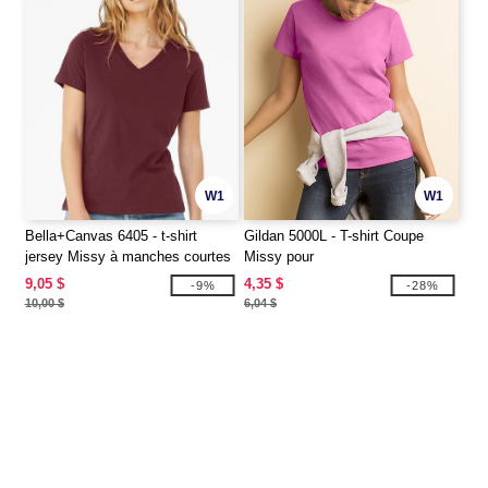
W1
W1
Bella+Canvas 6405 - t-shirt
Gildan 5000L - T-shirt Coupe
jersey Missy à manches courtes
Missy pour
et encolure en V
9,05 $
4,35 $
-9%
-28%
10,00 $
6,04 $