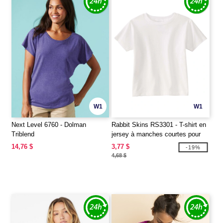
W1
W1
Next Level 6760 - Dolman
Rabbit Skins RS3301 - T-shirt en
Triblend
jersey à manches courtes pour
tout-petit, 5,5 oz
14,76 $
3,77 $
-19%
4,68 $