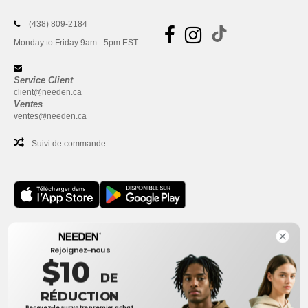
(438) 809-2184
Monday to Friday 9am - 5pm EST
Service Client
client@needen.ca
Ventes
ventes@needen.ca
Suivi de commande
Bureau
Rejoignez-nous
One Dundas Street West Suite 2500
$10
Toronto, Ontario, M5G 1Z3
DE
Ceci n'est PAS l'adresse de retour. Pour les retours, voir ici
RÉDUCTION
Recevez-le sur votre premier achat.