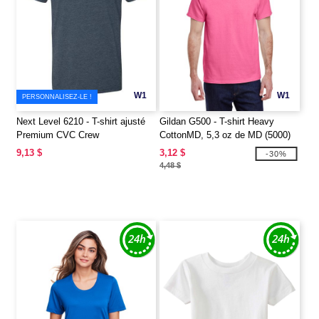
W1
W1
PERSONNALISEZ-LE !
Next Level 6210 - T-shirt ajusté
Gildan G500 - T-shirt Heavy
Premium CVC Crew
CottonMD, 5,3 oz de MD (5000)
9,13 $
3,12 $
-30%
4,48 $