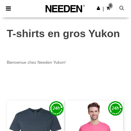
×
Appli Needen
0
Obtenir l'appli
|
Meilleurs prix sur l’app !
T-shirts en gros Yukon
Bienvenue chez Needen Yukon!