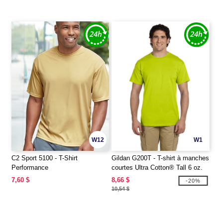
W12
W1
C2 Sport 5100 - T-Shirt
Gildan G200T - T-shirt à manches
Performance
courtes Ultra Cotton® Tall 6 oz.
7,60 $
8,66 $
-20%
10,54 $