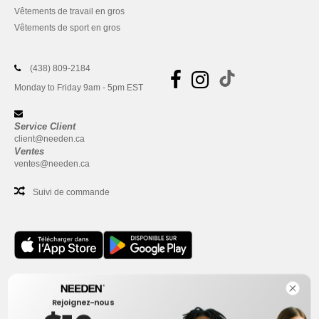
Vêtements de travail en gros
Vêtements de sport en gros
(438) 809-2184
Monday to Friday 9am - 5pm EST
Service Client
client@needen.ca
Ventes
ventes@needen.ca
Suivi de commande
Bureau
Rejoignez-nous
One Dundas Street West Suite 2500
Toronto, Ontario, M5G 1Z3