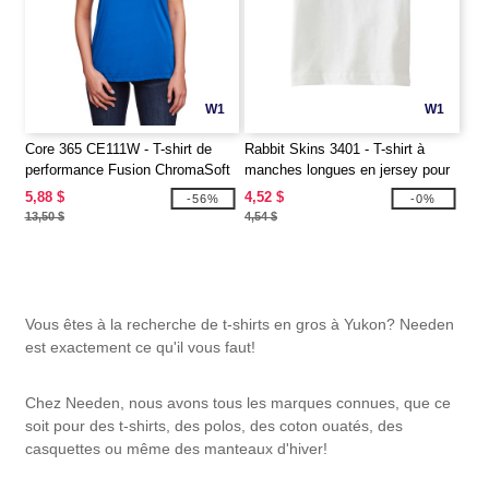
W1
W1
Core 365 CE111W - T-shirt de
Rabbit Skins 3401 - T-shirt à
performance Fusion ChromaSoft
manches longues en jersey pour
pour dames
bébé, 5,5 oz
5,88 $
4,52 $
-56%
-0%
13,50 $
4,54 $
Vous êtes à la recherche de t-shirts en gros à Yukon? Needen
est exactement ce qu'il vous faut!
Chez Needen, nous avons tous les marques connues, que ce
soit pour des t-shirts, des polos, des coton ouatés, des
casquettes ou même des manteaux d'hiver!