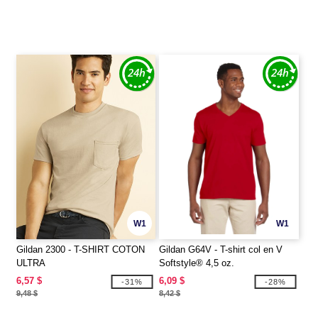
W1
W1
Gildan 2300 - T-SHIRT COTON
Gildan G64V - T-shirt col en V
ULTRA
Softstyle® 4,5 oz.
6,57 $
6,09 $
-31%
-28%
9,48 $
8,42 $