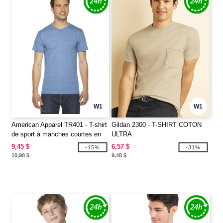
W1
W1
American Apparel TR401 - T-shirt
Gildan 2300 - T-SHIRT COTON
de sport à manches courtes en
ULTRA
triblend
9,45 $
6,57 $
-15%
-31%
10,98 $
9,48 $