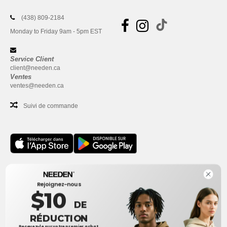
(438) 809-2184
Monday to Friday 9am - 5pm EST
Service Client
client@needen.ca
Ventes
ventes@needen.ca
Suivi de commande
Bureau
Rejoignez-nous
One Dundas Street West Suite 2500
$10
Toronto, Ontario, M5G 1Z3
DE
Ceci n'est PAS l'adresse de retour. Pour les retours, voir ici
RÉDUCTION
Recevez-le sur votre premier achat.