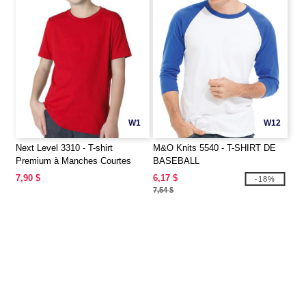
W1
W12
Next Level 3310 - T-shirt
M&O Knits 5540 - T-SHIRT DE
Premium à Manches Courtes
BASEBALL
pour Jeunes
7,90 $
6,17 $
-18%
7,54 $