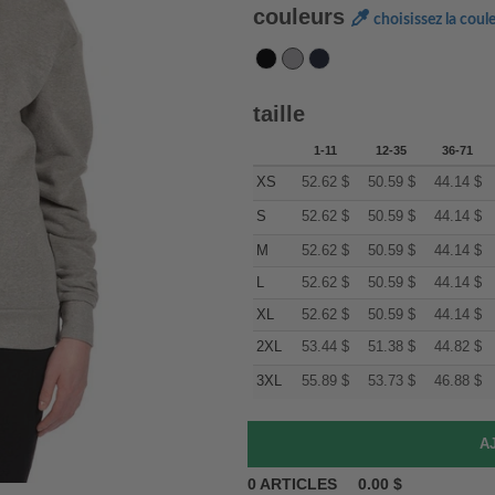
couleurs
choisissez la coul
taille
1-11
12-35
36-71
XS
52.62
$
50.59
$
44.14
$
S
52.62
$
50.59
$
44.14
$
M
52.62
$
50.59
$
44.14
$
L
52.62
$
50.59
$
44.14
$
XL
52.62
$
50.59
$
44.14
$
2XL
53.44
$
51.38
$
44.82
$
3XL
55.89
$
53.73
$
46.88
$
0
ARTICLES
0.00
$