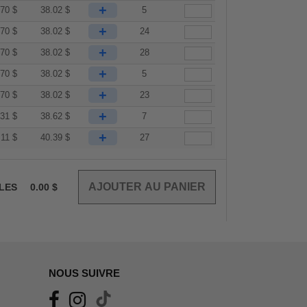
+
.70
$
38.02
$
5
+
.70
$
38.02
$
24
+
.70
$
38.02
$
28
+
.70
$
38.02
$
5
+
.70
$
38.02
$
23
+
.31
$
38.62
$
7
+
.11
$
40.39
$
27
CLES
0.00
$
NOUS SUIVRE