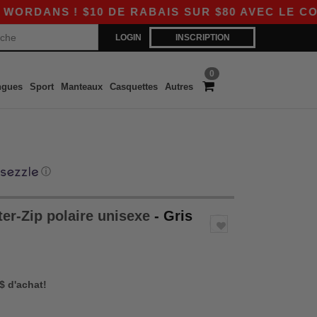
S ! $10 DE RABAIS SUR $80 AVEC LE CODE APP
LOGIN
INSCRIPTION
0
ngues
Sport
Manteaux
Casquettes
Autres
ⓘ
er-Zip polaire unisexe
- Gris
 $ d'achat!