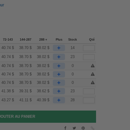
eur
72-143
144-287
288 +
Plus
Stock
Qté
+
40.74
$
38.70
$
38.02
$
14
+
40.74
$
38.70
$
38.02
$
23
+
40.74
$
38.70
$
38.02
$
0
+
40.74
$
38.70
$
38.02
$
0
+
40.74
$
38.70
$
38.02
$
0
+
41.38
$
39.31
$
38.62
$
23
+
43.27
$
41.11
$
40.39
$
28