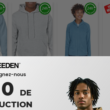
W1
W1
W1
PERSONNALISEZ-LE !
PER
Gildan 18500 - Heavy
Team 365 TT90W - Veste
Next
ignez-nous
 en
Blend™ Sweat à capuche
en Micropolaire pour Dames
Idea
Campus
fem
10
14,64 $
25,20 $
6,5
5%
-22%
-25%
18,80 $
33,00 $
DE
UCTION