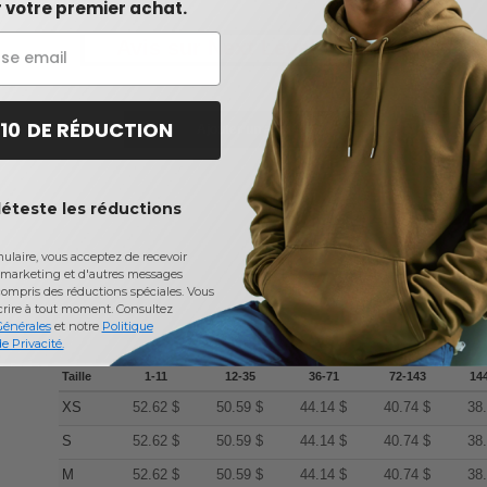
 votre premier achat.
Avis sur Next Level 9643
 10 DE RÉDUCTION
Ajouter un avis
déteste les réductions
laire, vous acceptez de recevoir
marketing et d'autres messages
ompris des réductions spéciales. Vous
0
ARTI
crire à tout moment.
Consultez
Générales
et notre
Politique
e Privacité.
Taille
1-11
12-35
36-71
72-143
14
XS
52.62
$
50.59
$
44.14
$
40.74
$
38
S
52.62
$
50.59
$
44.14
$
40.74
$
38
M
52.62
$
50.59
$
44.14
$
40.74
$
38