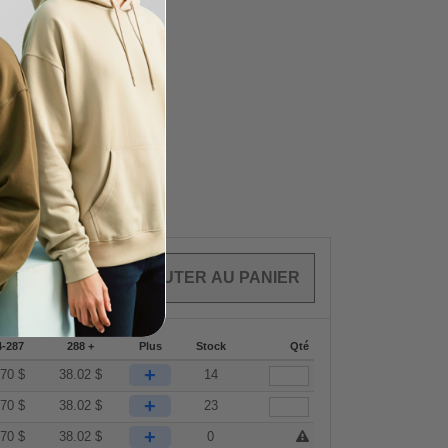
CLES
0.00
$
4-287
288 +
Plus
Stock
Qté
+
.70
$
38.02
$
14
+
.70
$
38.02
$
23
+
.70
$
38.02
$
0