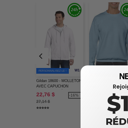
W1
PERSONNALISEZ-LE !
PERSONNALISEZ-LE !
Gildan 18600 - MOLLETON
Gildan 18000 - Gildan
Rejo
AVEC CAPUCHON
Sweatshirt Ras du Cou
FERMETURE ÉCLAIR 8 oz.
Gros
$
22,76 $
10,06 $
-16%
-1
27,14 $
11,90 $
RÉD