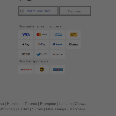
S'abonner!
Nos partenaires financiers
Nos transporteurs
eau
|
Hamilton
|
Toronto
|
Brampton
|
London
|
Ottawa
|
Winnipeg
|
Halifax
|
Surrey
|
Mississauga
|
Markham