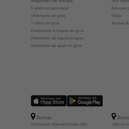
Magasiner Par Marque
Nos Serv
T-shirts en gros local
Adresse d
Vêtements en gros
FAQs
T-shirts en gros
Termes &
Casquettes & tuques en gros
Vêtements de travail en gros
Vêtements de sport en gros
Bureau
Bure
One Dundas Street West Suite 2500
1300 rue S