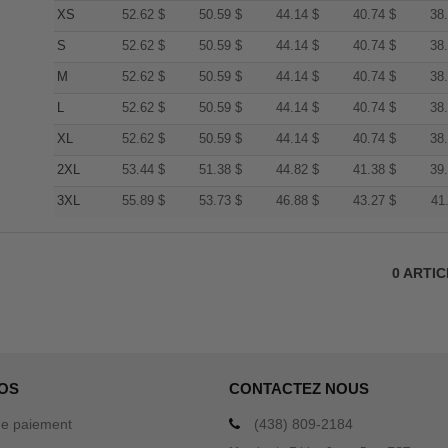
XS
52.62
$
50.59
$
44.14
$
40.74
$
38
S
52.62
$
50.59
$
44.14
$
40.74
$
38
M
52.62
$
50.59
$
44.14
$
40.74
$
38
L
52.62
$
50.59
$
44.14
$
40.74
$
38
XL
52.62
$
50.59
$
44.14
$
40.74
$
38
2XL
53.44
$
51.38
$
44.82
$
41.38
$
39
3XL
55.89
$
53.73
$
46.88
$
43.27
$
41
0
ARTI
OS
CONTACTEZ NOUS
e paiement
(438) 809-2184