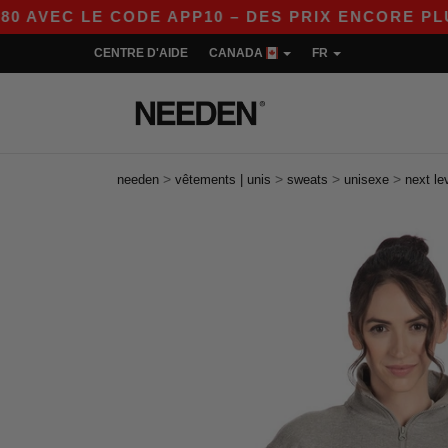
C LE CODE APP10 – DES PRIX ENCORE PLUS AVA
CENTRE D'AIDE
CANADA
FR
>
>
>
>
needen
vêtements | unis
sweats
unisexe
next le