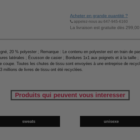
Acheter en grande quantité ?
appelez-nous au 647-945-6160
La livraison est gratuite dès 299,00
gné, 20 % polyester ; Remarque : Le contenu en polyester est en train de pass
ures latérales ; Écusson de casier ; Bordures 1x1 aux poignets et à la taille
 coupe. Toutes les chutes de tissu sont envoyées à une entreprise de recyclage
3 millions de livres de tissu ont été recyclées.
Produits qui peuvent vous interesser
sweats
unisexe