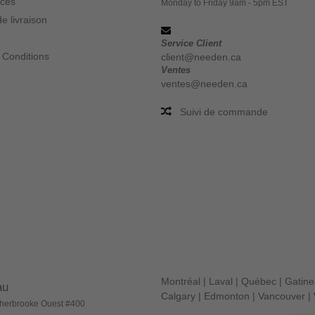
ices
Monday to Friday 9am - 5pm EST
e livraison
Service Client
 Conditions
client@needen.ca
Ventes
ventes@needen.ca
Suivi de commande
Montréal
|
Laval
|
Québec
|
Gatin
au
Calgary
|
Edmonton
|
Vancouver
|
herbrooke Ouest #400