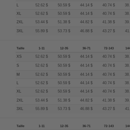
L
52.62
$
50.59
$
44.14
$
40.74
$
38
XL
52.62
$
50.59
$
44.14
$
40.74
$
38
2XL
53.44
$
51.38
$
44.82
$
41.38
$
39
3XL
55.89
$
53.73
$
46.88
$
43.27
$
41
Taille
1-11
12-35
36-71
72-143
14
XS
52.62
$
50.59
$
44.14
$
40.74
$
38
S
52.62
$
50.59
$
44.14
$
40.74
$
38
M
52.62
$
50.59
$
44.14
$
40.74
$
38
L
52.62
$
50.59
$
44.14
$
40.74
$
38
XL
52.62
$
50.59
$
44.14
$
40.74
$
38
2XL
53.44
$
51.38
$
44.82
$
41.38
$
39
3XL
55.89
$
53.73
$
46.88
$
43.27
$
41
Taille
1-11
12-35
36-71
72-143
14