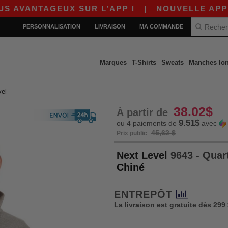
NTAGEUX SUR L’APP !
|
NOUVELLE APP WORDAN
PERSONNALISATION
LIVRAISON
MA COMMANDE
Marques
T-Shirts
Sweats
Manches lo
vel
38.02$
À partir de
9.51$
ou 4 paiements de
avec
45,62 $
Prix public
Next Level
9643 - Quart
Chiné
ENTREPÔT
La livraison est gratuite dès 299