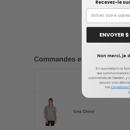
Recevez-le sur
ENVOYER $
Non merci, je 
Commandes en gros
En soumettant ce formu
des communications 
automatisés de Needen, y c
pouvez vous désins
nos
Conditions 
d
Gris Chiné