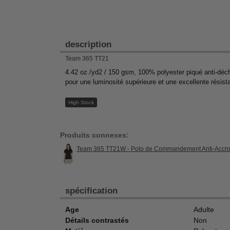
description
Team 365 TT21
4.42 oz./yd2 / 150 gsm, 100% polyester piqué anti-déchir
pour une luminosité supérieure et une excellente résist
High Stock
Produits connexes:
Team 365 TT21W - Polo de Commandement Anti-Accr
spécification
Age
Adulte
Détails contrastés
Non