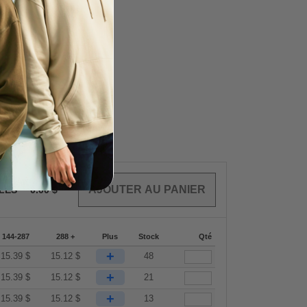
CLES
0.00
$
144-287
288 +
Plus
Stock
Qté
+
15.39
$
15.12
$
48
+
15.39
$
15.12
$
21
+
15.39
$
15.12
$
13