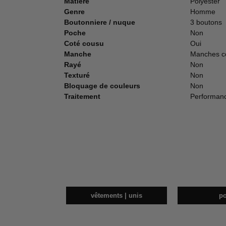
Matière
Polyester
Genre
Homme
Boutonniere / nuque
3 boutons
Poche
Non
Coté cousu
Oui
Manche
Manches co
Rayé
Non
Texturé
Non
Bloquage de couleurs
Non
Traitement
Performance
vêtements | unis
p