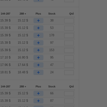
144-287
288 +
Plus
Stock
Qté
+
15.39
$
15.12
$
38
+
15.39
$
15.12
$
53
+
15.39
$
15.12
$
178
+
15.39
$
15.12
$
97
+
15.39
$
15.12
$
153
+
17.10
$
16.80
$
95
+
17.96
$
17.64
$
47
+
18.81
$
18.48
$
24
144-287
288 +
Plus
Stock
Qté
+
15.39
$
15.12
$
66
+
15.39
$
15.12
$
87