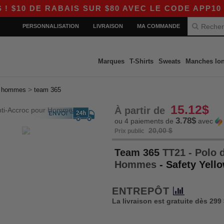
 RABAIS SUR $80 AVEC LE CODE APP10 – DES P
PERSONNALISATION
LIVRAISON
MA COMMANDE
Marques
T-Shirts
Sweats
Manches lo
>
>
hommes
team 365
15.12$
À partir de
3.78$
ou 4 paiements de
avec
20,00 $
Prix public
Team 365
TT21 - Polo 
Hommes
- Safety Yell
ENTREPÔT
La livraison est gratuite dès 299