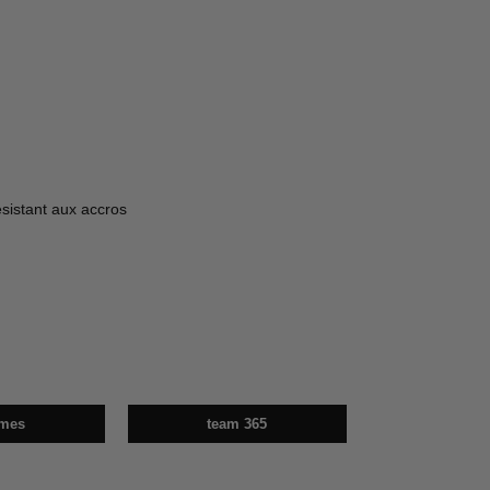
esistant aux accros
mes
team 365