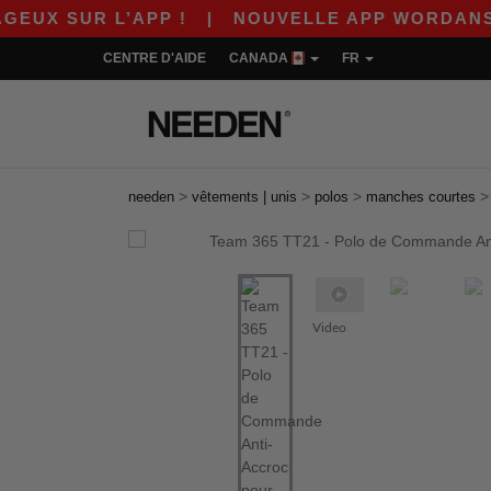
R L’APP !
|
NOUVELLE APP WORDANS ! $10 DE
CENTRE D'AIDE
CANADA
FR
>
>
>
needen
vêtements | unis
polos
manches courtes
Previous
Next
Video