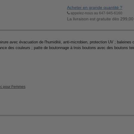
Acheter en grande quantité ?
appelez-nous au 647-945-6160
La livraison est gratuite dès 299,00
ure avec évacuation de l'humidité, anti-microbien, protection UV ; baleines de
ance des couleurs ; patte de boutonnage à trois boutons avec des boutons tein
oc pour Femmes