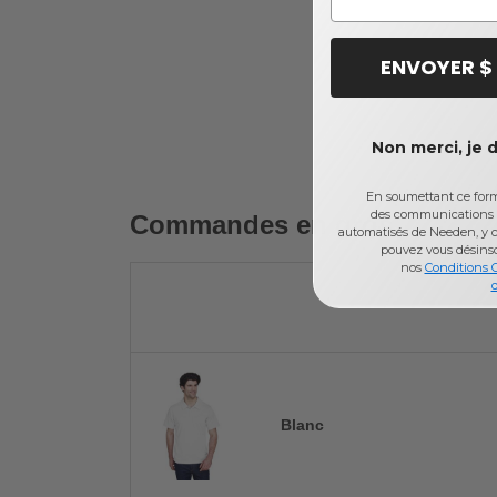
ENVOYER $
Non merci, je 
En soumettant ce formu
des communications 
Commandes en gros
automatisés de Needen, y c
pouvez vous désins
nos
Conditions 
d
Blanc