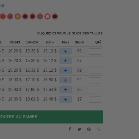
eur
CLIQUEZ ICI POUR LE GUIDE DES TAILLES
1
72-143
144-287
288 +
Plus
Stock
Qté
+
5
$
16.20
$
15.39
$
15.12
$
66
+
5
$
16.20
$
15.39
$
15.12
$
87
+
5
$
16.20
$
15.39
$
15.12
$
89
+
0
$
18.00
$
17.10
$
16.80
$
92
+
8
$
18.90
$
17.96
$
17.64
$
26
+
5
$
19.80
$
18.81
$
18.48
$
17