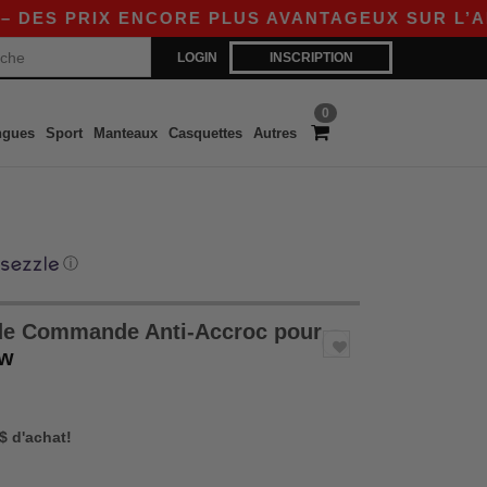
RIX ENCORE PLUS AVANTAGEUX SUR L’APP !
|
LOGIN
INSCRIPTION
0
ngues
Sport
Manteaux
Casquettes
Autres
ⓘ
de Commande Anti-Accroc pour
ow
 $ d'achat!