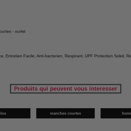
urtes - ourlet
, Entretien Facile, Anti-bacterien, Respirant, UPF Protection Soleil, R
Produits qui peuvent vous interesser
olos
manches courtes
hom