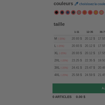
couleurs
choisissez la coul
taille
1-11
12-35
36-7
M
20.93
$
20.12
$
17.5
(-25%)
L
20.93
$
20.12
$
17.5
(-25%)
XL
20.93
$
20.12
$
17.5
(-25%)
2XL
23.25
$
22.35
$
19.5
(-25%)
3XL
24.41
$
23.47
$
20.4
(-25%)
4XL
25.58
$
24.59
$
21.4
(-25%)
0
ARTICLES
0.00
$