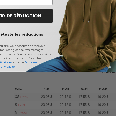
Avis sur Team 365 TT21
 10 DE RÉDUCTION
Ajouter un avis
déteste les réductions
laire, vous acceptez de recevoir
marketing et d'autres messages
ompris des réductions spéciales. Vous
crire à tout moment.
Consultez
Générales
et notre
Politique
e Privacité.
0
ARTI
Taille
1-11
12-35
36-71
72-143
XS
20.93
$
20.12
$
17.55
$
16.20
$
(-25%)
S
20.93
$
20.12
$
17.55
$
16.20
$
(-25%)
M
20.93
$
20.12
$
17.55
$
16.20
$
(-25%)