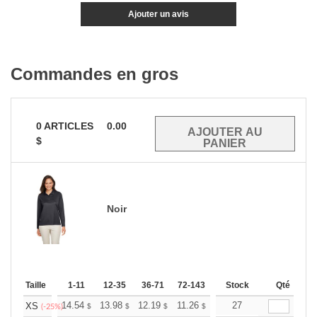
Ajouter un avis
Commandes en gros
0
ARTICLES
0.00
$
Noir
Taille
1-11
12-35
36-71
72-143
144-287
Stock
288 +
Qté
Plus
+
14.54
13.98
12.19
11.26
10.69
27
10.51
XS
$
$
$
$
$
$
(-25%)