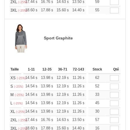
+
17.44
16.76
14.63
13.50
12.83
59
12.60
2XL
$
$
$
$
$
$
(-25%)
+
18.60
17.88
15.60
14.40
13.68
55
13.44
3XL
$
$
$
$
$
$
(-25%)
Sport Graphite
Taille
1-11
12-35
36-71
72-143
144-287
Stock
288 +
Qté
Plus
+
14.54
13.98
12.19
11.26
10.69
62
10.51
XS
$
$
$
$
$
$
(-25%)
+
14.54
13.98
12.19
11.26
10.69
52
10.51
S
$
$
$
$
$
$
(-25%)
+
14.54
13.98
12.19
11.26
10.69
33
10.51
M
$
$
$
$
$
$
(-25%)
+
14.54
13.98
12.19
11.26
10.69
45
10.51
L
$
$
$
$
$
$
(-25%)
+
14.54
13.98
12.19
11.26
10.69
30
10.51
XL
$
$
$
$
$
$
(-25%)
+
17.44
16.76
14.63
13.50
12.83
57
12.60
2XL
$
$
$
$
$
$
(-25%)
+
18.60
17.88
15.60
14.40
13.68
16
13.44
3XL
$
$
$
$
$
$
(-25%)