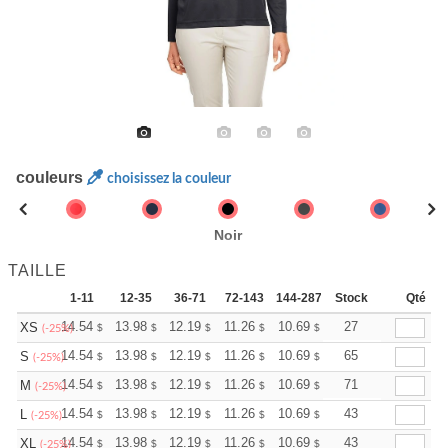
couleurs
choisissez la couleur
Noir
TAILLE
1-11
12-35
36-71
72-143
144-287
Stock
288 +
Plus
Qté
+
14.54
13.98
12.19
11.26
10.69
10.51
27
XS
$
$
$
$
$
$
(-25%)
+
14.54
13.98
12.19
11.26
10.69
10.51
65
S
$
$
$
$
$
$
(-25%)
+
14.54
13.98
12.19
11.26
10.69
10.51
71
M
$
$
$
$
$
$
(-25%)
+
14.54
13.98
12.19
11.26
10.69
10.51
43
L
$
$
$
$
$
$
(-25%)
+
14.54
13.98
12.19
11.26
10.69
10.51
43
XL
$
$
$
$
$
$
(-25%)