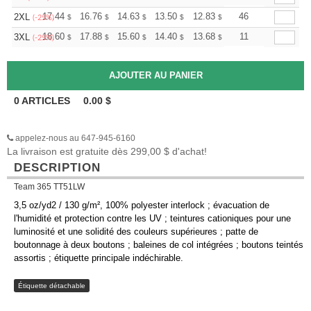
+
17.44
16.76
14.63
13.50
12.83
12.60
46
2XL
$
$
$
$
$
$
(-25%)
+
18.60
17.88
15.60
14.40
13.68
13.44
11
3XL
$
$
$
$
$
$
(-25%)
0
ARTICLES
0.00
$
appelez-nous au 647-945-6160
La livraison est gratuite dès 299,00 $ d'achat!
DESCRIPTION
Team 365 TT51LW
3,5 oz/yd2 / 130 g/m², 100% polyester interlock ; évacuation de
l'humidité et protection contre les UV ; teintures cationiques pour une
luminosité et une solidité des couleurs supérieures ; patte de
boutonnage à deux boutons ; baleines de col intégrées ; boutons teintés
assortis ; étiquette principale indéchirable.
Étiquette détachable