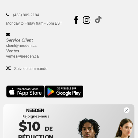
(438) 809-2184
Monday to Friday 9am - 5pm EST
Service Client
client@needen.ca
Ventes
ventes@needen.ca
Suivi de commande
Bureau
Rejoignez-nous
One Dundas Street West Suite 2500
$10
Toronto, Ontario, M5G 1Z3
DE
Ceci n'est PAS l'adresse de retour. Pour les retours, voir ici
RÉDUCTION