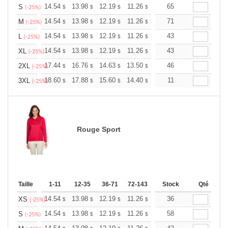
+
14.54
13.98
12.19
11.26
10.69
65
10.51
S
$
$
$
$
$
$
(-25%)
+
14.54
13.98
12.19
11.26
10.69
71
10.51
M
$
$
$
$
$
$
(-25%)
+
14.54
13.98
12.19
11.26
10.69
43
10.51
L
$
$
$
$
$
$
(-25%)
+
14.54
13.98
12.19
11.26
10.69
43
10.51
XL
$
$
$
$
$
$
(-25%)
+
17.44
16.76
14.63
13.50
12.83
46
12.60
2XL
$
$
$
$
$
$
(-25%)
+
18.60
17.88
15.60
14.40
13.68
11
13.44
3XL
$
$
$
$
$
$
(-25%)
Rouge Sport
Taille
1-11
12-35
36-71
72-143
144-287
Stock
288 +
Qté
Plus
+
14.54
13.98
12.19
11.26
10.69
36
10.51
XS
$
$
$
$
$
$
(-25%)
+
14.54
13.98
12.19
11.26
10.69
58
10.51
S
$
$
$
$
$
$
(-25%)