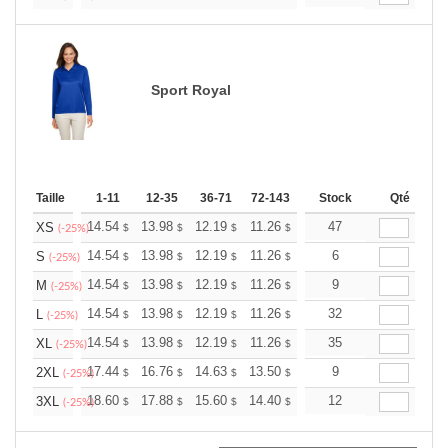
Sport Royal
Taille
1-11
12-35
36-71
72-143
144-287
Stock
288 +
Qté
Plus
+
14.54
13.98
12.19
11.26
10.69
47
10.51
XS
$
$
$
$
$
$
(-25%)
+
14.54
13.98
12.19
11.26
10.69
6
10.51
S
$
$
$
$
$
$
(-25%)
+
14.54
13.98
12.19
11.26
10.69
9
10.51
M
$
$
$
$
$
$
(-25%)
+
14.54
13.98
12.19
11.26
10.69
32
10.51
L
$
$
$
$
$
$
(-25%)
+
14.54
13.98
12.19
11.26
10.69
35
10.51
XL
$
$
$
$
$
$
(-25%)
+
17.44
16.76
14.63
13.50
12.83
9
12.60
2XL
$
$
$
$
$
$
(-25%)
+
18.60
17.88
15.60
14.40
13.68
12
13.44
3XL
$
$
$
$
$
$
(-25%)