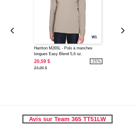
W1
Harriton M265L - Polo à manches
longues Easy Blend 5,6 oz.
20,59 $
-25%
24,00 $
Avis sur Team 365 TT51LW