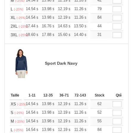
+
14.54
13.98
12.19
11.26
10.69
42
10.51
M
$
$
$
$
$
$
(-25%)
+
14.54
13.98
12.19
11.26
10.69
79
10.51
L
$
$
$
$
$
$
(-25%)
+
14.54
13.98
12.19
11.26
10.69
84
10.51
XL
$
$
$
$
$
$
(-25%)
+
17.44
16.76
14.63
13.50
12.83
44
12.60
2XL
$
$
$
$
$
$
(-25%)
+
18.60
17.88
15.60
14.40
13.68
31
13.44
3XL
$
$
$
$
$
$
(-25%)
Sport Dark Navy
Taille
1-11
12-35
36-71
72-143
144-287
Stock
288 +
Qté
Plus
+
14.54
13.98
12.19
11.26
10.69
62
10.51
XS
$
$
$
$
$
$
(-25%)
+
14.54
13.98
12.19
11.26
10.69
52
10.51
S
$
$
$
$
$
$
(-25%)
+
14.54
13.98
12.19
11.26
10.69
55
10.51
M
$
$
$
$
$
$
(-25%)
+
14.54
13.98
12.19
11.26
10.69
84
10.51
L
$
$
$
$
$
$
(-25%)