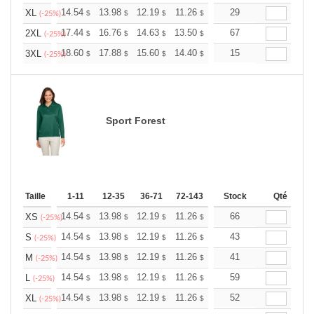
+
14.54
13.98
12.19
11.26
10.69
29
10.51
XL
$
$
$
$
$
$
(-25%)
+
17.44
16.76
14.63
13.50
12.83
67
12.60
2XL
$
$
$
$
$
$
(-25%)
+
18.60
17.88
15.60
14.40
13.68
15
13.44
3XL
$
$
$
$
$
$
(-25%)
Sport Forest
Taille
1-11
12-35
36-71
72-143
144-287
Stock
288 +
Qté
Plus
+
14.54
13.98
12.19
11.26
10.69
66
10.51
XS
$
$
$
$
$
$
(-25%)
+
14.54
13.98
12.19
11.26
10.69
43
10.51
S
$
$
$
$
$
$
(-25%)
+
14.54
13.98
12.19
11.26
10.69
41
10.51
M
$
$
$
$
$
$
(-25%)
+
14.54
13.98
12.19
11.26
10.69
59
10.51
L
$
$
$
$
$
$
(-25%)
+
14.54
13.98
12.19
11.26
10.69
52
10.51
XL
$
$
$
$
$
$
(-25%)