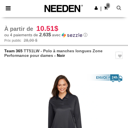
×
Appli Needen
0
Obtenir l'appli
|
Meilleurs prix sur l’app !
10.51$
À partir de
2.63$
ou 4 paiements de
avec
ⓘ
28,00 $
Prix public
Team 365
TT51LW - Polo à manches longues Zone
Performance pour dames
- Noir
Previous
Next