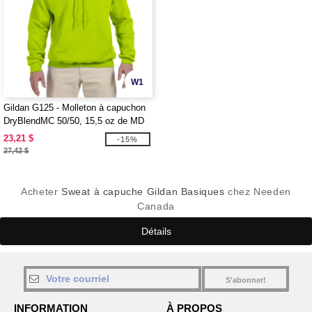
W1
Gildan G125 - Molleton à capuchon
DryBlendMC 50/50, 15,5 oz de MD
(12500)
23,21 $
-15%
27,42 $
Acheter
Sweat à capuche Gildan Basiques
chez Needen
Canada
Détails
S'abonner!
INFORMATION
À PROPOS