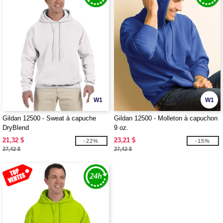
W1
W1
Gildan 12500 - Sweat à capuche
Gildan 12500 - Molleton à capuchon
DryBlend
9 oz.
21,32 $
23,21 $
-22%
-15%
27,42 $
27,42 $