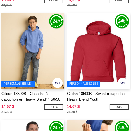
-27%
-34%
18,80 $
21,20 $
W1
W1
PERSONNALISEZ-LE !
PERSONNALISEZ-LE !
Gildan 18500B - Chandail à
Gildan 18500B - Sweat à capuche
capuchon en Heavy Blend™ 50/50
Heavy Blend Youth
14,07 $
14,07 $
-34%
-34%
21,20 $
21,20 $