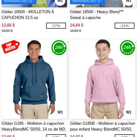
W1
W1
PERSONNALISEZ-LE !
PERSONNALISEZ-LE !
Gildan 18500 - MOLLETON À
Gildan 18500 - Heavy Blend™
CAPUCHON 13.5 oz
Sweat à capuche
13,66 $
14,64 $
-27%
-22%
18,80 $
18,80 $
W1
W1
Gildan G185 - Molleton à capuchon
Gildan G185B - Molleton à capuchon
HeavyBlendMC 50/50, 14 oz de MD
pour enfant Heavy BlendMC 50/50,
(18500)
13,3 oz de MD
13,66 $
14,07 $