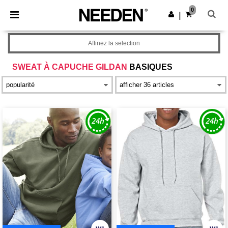
×
Appli Needen
0
Obtenir l'appli
|
Meilleurs prix sur l’app !
Affinez la selection
SWEAT À CAPUCHE GILDAN
BASIQUES