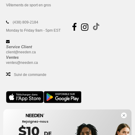
Vêtements de sport en gros
(438) 809-2184
Monday to Friday 9am - 5pm EST
Service Client
client@needen.ca
Ventes
ventes@needen.ca
Suivi de commande
Bureau
Rejoignez-nous
One Dundas Street West Suite 2500
$10
Toronto, Ontario, M5G 1Z3
DE
Ceci n'est PAS l'adresse de retour. Pour les retours, voir ici