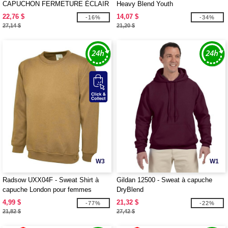
CAPUCHON FERMETURE ÉCLAIR
Heavy Blend Youth
8 oz.
22,76 $
14,07 $
-16%
-34%
27,14 $
21,20 $
W3
W1
Radsow UXX04F - Sweat Shirt à
Gildan 12500 - Sweat à capuche
capuche London pour femmes
DryBlend
4,99 $
21,32 $
-77%
-22%
21,82 $
27,42 $