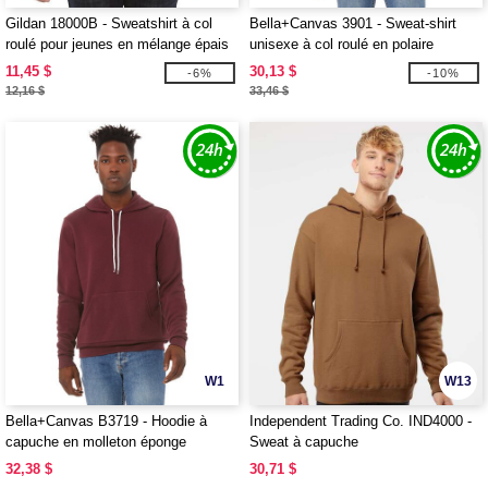
Gildan 18000B - Sweatshirt à col
Bella+Canvas 3901 - Sweat-shirt
roulé pour jeunes en mélange épais
unisexe à col roulé en polaire
éponge
11,45 $
30,13 $
-6%
-10%
12,16 $
33,46 $
W1
W13
Bella+Canvas B3719 - Hoodie à
Independent Trading Co. IND4000 -
capuche en molleton éponge
Sweat à capuche
unisexe
32,38 $
30,71 $