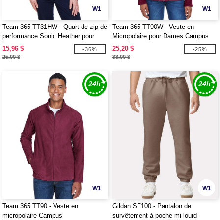
W1
W1
Team 365 TT31HW - Quart de zip de
Team 365 TT90W - Veste en
performance Sonic Heather pour
Micropolaire pour Dames Campus
femmes Zone
15,96 $
25,20 $
-36%
-25%
25,00 $
33,00 $
W1
W1
Team 365 TT90 - Veste en
Gildan SF100 - Pantalon de
micropolaire Campus
survêtement à poche mi-lourd