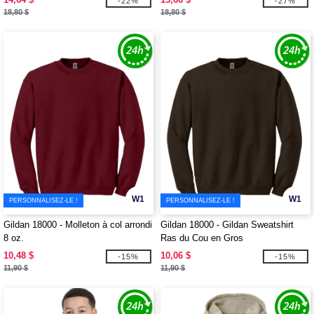
-22%
-27%
18,80 $
18,80 $
W1
W1
PERSONNALISEZ-LE !
PERSONNALISEZ-LE !
Gildan 18000 - Molleton à col arrondi
Gildan 18000 - Gildan Sweatshirt
8 oz.
Ras du Cou en Gros
10,48 $
10,06 $
-15%
-15%
11,90 $
11,90 $