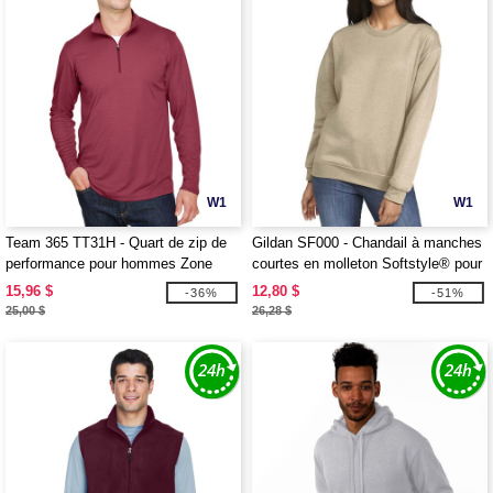
W1
W1
Team 365 TT31H - Quart de zip de
Gildan SF000 - Chandail à manches
performance pour hommes Zone
courtes en molleton Softstyle® pour
Sonic Heather
adultes
15,96 $
12,80 $
-36%
-51%
25,00 $
26,28 $