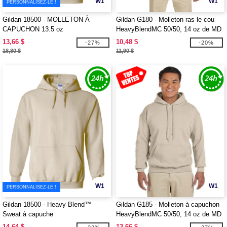
W1
W1
PERSONNALISEZ-LE !
Gildan 18500 - MOLLETON À
Gildan G180 - Molleton ras le cou
CAPUCHON 13.5 oz
HeavyBlendMC 50/50, 14 oz de MD
(18000)
13,66 $
10,48 $
-27%
-20%
18,80 $
11,90 $
W1
W1
PERSONNALISEZ-LE !
Gildan 18500 - Heavy Blend™
Gildan G185 - Molleton à capuchon
Sweat à capuche
HeavyBlendMC 50/50, 14 oz de MD
(18500)
14,64 $
13,66 $