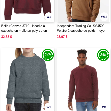
W1
W12
Bella+Canvas 3719 - Hoodie à
Independent Trading Co. SS4500 -
capuche en molleton poly-coton
Polaire à capuche de poids moyen
pour adultes
32,38 $
23,97 $
W1
W1