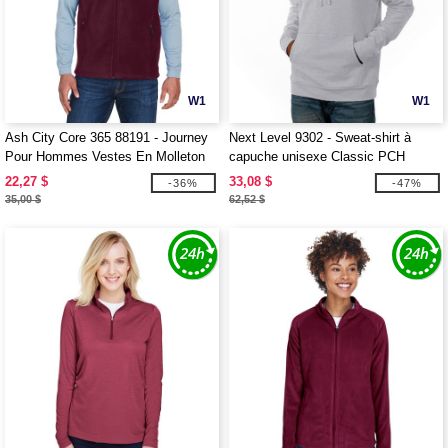
W1
W1
Ash City Core 365 88191 - Journey
Next Level 9302 - Sweat-shirt à
Pour Hommes Vestes En Molleton
capuche unisexe Classic PCH
Mc
22,27 $
33,08 $
-36%
-47%
35,00 $
62,52 $