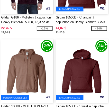
W1
W1
PERSONNALISEZ-LE !
Gildan G186 - Molleton à capuchon
Gildan 18500B - Chandail à
Heavy BlendMC 50/50, 13,3 oz de
capuchon en Heavy Blend™ 50/50
MD avec glissière tout au long
22,76 $
14,07 $
-16%
-34%
27,14 $
21,20 $
W1
W1
PERSONNALISEZ-LE !
PERSONNALISEZ-LE !
Gildan 18600 - MOLLETON AVEC
Gildan 18500B - Sweat à capuche