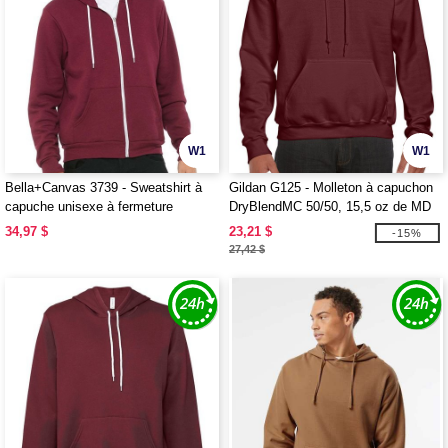
W1
W1
Bella+Canvas 3739 - Sweatshirt à
Gildan G125 - Molleton à capuchon
capuche unisexe à fermeture
DryBlendMC 50/50, 15,5 oz de MD
intégrale
(12500)
34,97 $
23,21 $
-15%
27,42 $