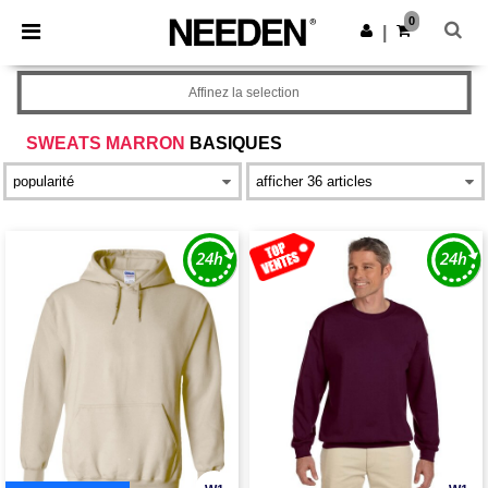
×
Appli Needen
0
Obtenir l'appli
|
Meilleurs prix sur l’app !
Affinez la selection
SWEATS MARRON
BASIQUES