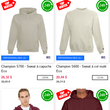
W1
W1
PERSONNALISEZ-LE !
PERSONNALISEZ-LE !
Champion S700 - Sweat à capuche
Champion S600 - Sweat à col roulé
Eco
Eco
26,32 $
20,44 $
-25%
-21%
35,00 $
25,74 $