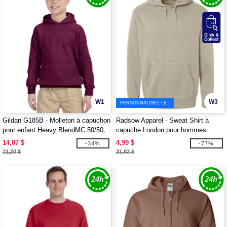
W1
W3
PERSONNALISEZ-LE !
Gildan G185B - Molleton à capuchon
Radsow Apparel - Sweat Shirt à
pour enfant Heavy BlendMC 50/50,
capuche London pour hommes
13,3 oz de MD
14,07 $
4,99 $
-34%
-77%
21,20 $
21,82 $