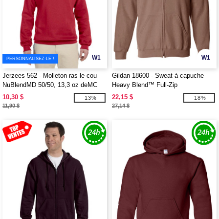
W1
W1
PERSONNALISEZ-LE !
Jerzees 562 - Molleton ras le cou
Gildan 18600 - Sweat à capuche
NuBlendMD 50/50, 13,3 oz deMC
Heavy Blend™ Full-Zip
10,30 $
22,15 $
-13%
-18%
11,90 $
27,14 $