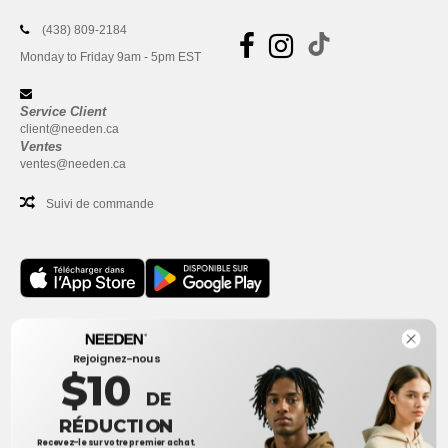
(438) 809-2184
Monday to Friday 9am - 5pm EST
Service Client
client@needen.ca
Ventes
ventes@needen.ca
Suivi de commande
Bureau
Rejoignez-nous
One Dundas Street West Suite 2500
$10
Toronto, Ontario, M5G 1Z3
DE
Ceci n'est PAS l'adresse de retour. Pour les retours, voir ici
RÉDUCTION
Recevez-le sur votre premier achat.