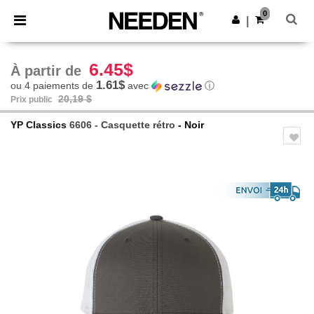
×
Appli Needen
0
Obtenir l'appli
|
Meilleurs prix sur l’app !
6.45$
À partir de
1.61$
ou 4 paiements de
avec
ⓘ
20,19 $
Prix public
YP Classics
6606 - Casquette rétro
- Noir
Previous
Next