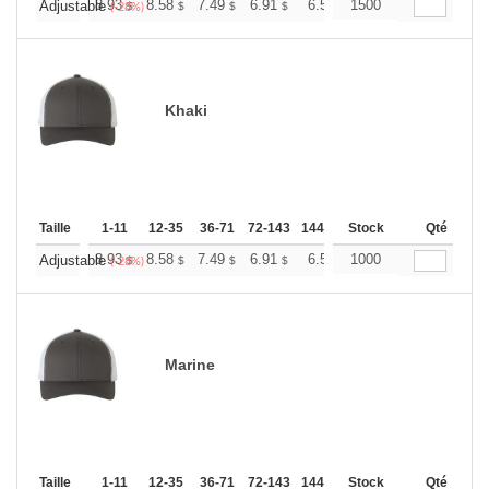
+
8.93
8.58
7.49
6.91
6.57
1500
6.45
Adjustable
$
$
$
$
$
$
(-28%)
Khaki
Taille
1-11
12-35
36-71
72-143
144-287
Stock
288 +
Plus
Qté
+
8.93
8.58
7.49
6.91
6.57
1000
6.45
Adjustable
$
$
$
$
$
$
(-28%)
Marine
Taille
1-11
12-35
36-71
72-143
144-287
Stock
288 +
Plus
Qté