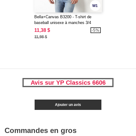
W1
Bella+Canvas B3200 - T-shirt de
baseball unisexe à manches 3/4
11,38 $
-5%
11,98 $
Avis sur YP Classics 6606
Ajouter un avis
Commandes en gros