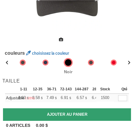
couleurs
choisissez la couleur
Noir
TAILLE
1-11
12-35
36-71
72-143
144-287
288 +
Stock
Plus
Qté
+
8.93
8.58
7.49
6.91
6.57
6.45
1500
Adjustable
$
$
$
$
$
$
(-28%)
0
ARTICLES
0.00
$