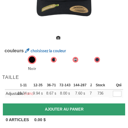
couleurs
choisissez la couleur
Noir
TAILLE
1-11
12-35
36-71
72-143
144-287
288 +
Stock
Plus
Qté
+
10.34
9.94
8.67
8.00
7.60
7.47
736
Adjustable
$
$
$
$
$
$
(-14%)
0
ARTICLES
0.00
$