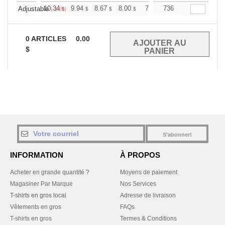
+
10.34
9.94
8.67
8.00
7.60
736
7.47
Adjustable
$
$
$
$
$
$
(-14%)
0
ARTICLES
0.00
$
S'abonner!
INFORMATION
À PROPOS
Acheter en grande quantité ?
Moyens de paiement
Magasiner Par Marque
Nos Services
T-shirts en gros local
Adresse de livraison
Vêtements en gros
FAQs
T-shirts en gros
Termes & Conditions