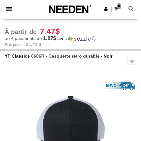
×
Appli Needen
0
Obtenir l'appli
|
Meilleurs prix sur l’app !
7.47$
À partir de
1.87$
ou 4 paiements de
avec
ⓘ
21,41 $
Prix public
YP Classics
6606R - Casquette rétro durable
- Noir
Previous
Next