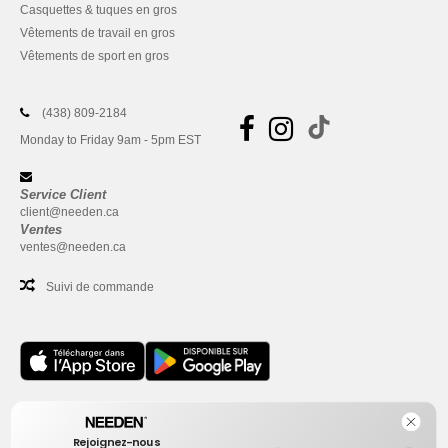
Casquettes & tuques en gros
Vêtements de travail en gros
Vêtements de sport en gros
(438) 809-2184
Monday to Friday 9am - 5pm EST
Service Client
client@needen.ca
Ventes
ventes@needen.ca
Suivi de commande
Bureau
Rejoignez-nous
One Dundas Street West Suite 2500