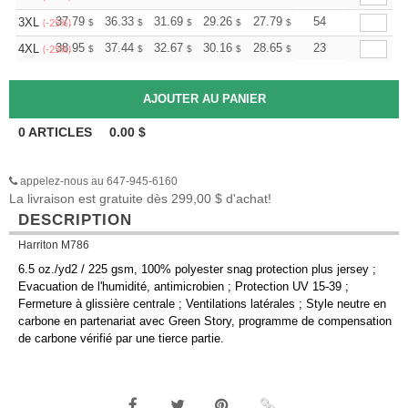
+
37.79
36.33
31.69
29.26
27.79
27.31
54
3XL
$
$
$
$
$
$
(-25%)
+
38.95
37.44
32.67
30.16
28.65
28.15
23
4XL
$
$
$
$
$
$
(-25%)
0
ARTICLES
0.00
$
appelez-nous au 647-945-6160
La livraison est gratuite dès 299,00 $ d'achat!
DESCRIPTION
Harriton M786
6.5 oz./yd2 / 225 gsm, 100% polyester snag protection plus jersey ;
Evacuation de l'humidité, antimicrobien ; Protection UV 15-39 ;
Fermeture à glissière centrale ; Ventilations latérales ; Style neutre en
carbone en partenariat avec Green Story, programme de compensation
de carbone vérifié par une tierce partie.