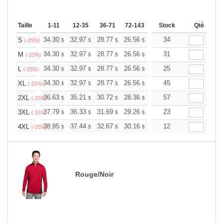
Taille
1-11
12-35
36-71
72-143
144-287
Stock
288 +
Qté
Plus
+
34.30
32.97
28.77
26.56
25.23
34
24.79
S
$
$
$
$
$
$
(-25%)
+
34.30
32.97
28.77
26.56
25.23
31
24.79
M
$
$
$
$
$
$
(-25%)
+
34.30
32.97
28.77
26.56
25.23
25
24.79
L
$
$
$
$
$
$
(-25%)
+
34.30
32.97
28.77
26.56
25.23
45
24.79
XL
$
$
$
$
$
$
(-25%)
+
36.63
35.21
30.72
28.36
26.94
57
26.47
2XL
$
$
$
$
$
$
(-25%)
+
37.79
36.33
31.69
29.26
27.79
23
27.31
3XL
$
$
$
$
$
$
(-25%)
+
38.95
37.44
32.67
30.16
28.65
12
28.15
4XL
$
$
$
$
$
$
(-25%)
Rouge/Noir