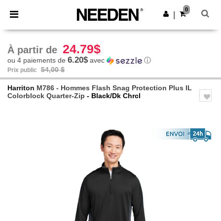
×
Appli Needen
0
Obtenir l'appli
|
Meilleurs prix sur l’app !
24.79$
À partir de
6.20$
ou 4 paiements de
avec
ⓘ
54,00 $
Prix public
Harriton
M786 - Hommes Flash Snag Protection Plus IL
Colorblock Quarter-Zip
- Black/Dk Chrcl
Previous
Next