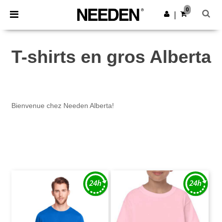
×
Appli Needen
0
Obtenir l'appli
|
Meilleurs prix sur l’app !
T-shirts en gros Alberta
Bienvenue chez Needen Alberta!