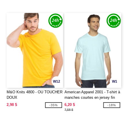
W12
W1
M&O Knits 4800 - OU TOUCHER
American Apparel 2001 - T-shirt à
DOUX
manches courtes en jersey fin
2,98 $
6,20 $
-35%
-18%
7,58 $