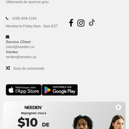
Vêtements de sport en gros
(438) 809-2184
Monday to Friday 9am - 5pm EST
Service Client
client@needen.ca
Ventes
ventes@needen.ca
Suivi de commande
Bureau
Rejoignez-nous
One Dundas Street West Suite 2500
$10
Toronto, Ontario, M5G 1Z3
DE
Ceci n'est PAS l'adresse de retour. Pour les retours, voir ici