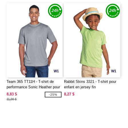
W1
W1
Team 365 TT11H - T-shirt de
Rabbit Skins 3321 - T-shirt pour
performance Sonic Heather pour
enfant en jersey fin
hommes
8,83 $
8,27 $
-25%
11,00 $