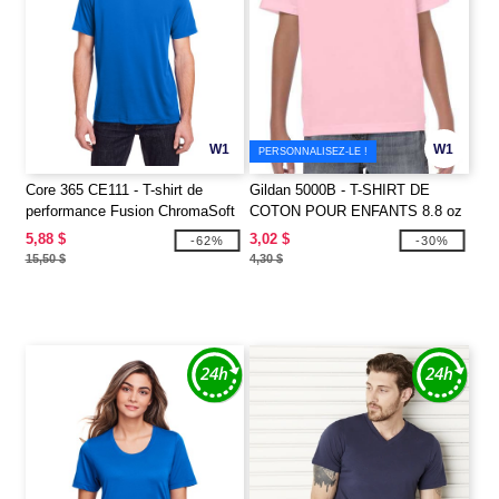
W1
W1
PERSONNALISEZ-LE !
Core 365 CE111 - T-shirt de
Gildan 5000B - T-SHIRT DE
performance Fusion ChromaSoft
COTON POUR ENFANTS 8.8 oz
pour adultes
5,88 $
3,02 $
-62%
-30%
15,50 $
4,30 $