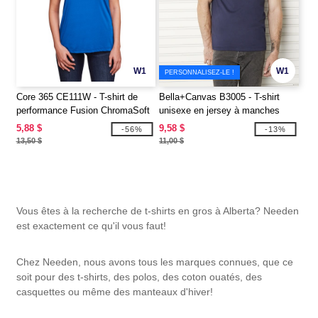
W1
W1
PERSONNALISEZ-LE !
Core 365 CE111W - T-shirt de
Bella+Canvas B3005 - T-shirt
performance Fusion ChromaSoft
unisexe en jersey à manches
pour dames
courtes et col en V
5,88 $
9,58 $
-56%
-13%
13,50 $
11,00 $
Vous êtes à la recherche de t-shirts en gros à Alberta? Needen
est exactement ce qu'il vous faut!
Chez Needen, nous avons tous les marques connues, que ce
soit pour des t-shirts, des polos, des coton ouatés, des
casquettes ou même des manteaux d'hiver!