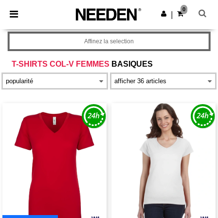
×
Appli Needen
0
Obtenir l'appli
|
Meilleurs prix sur l’app !
Affinez la selection
T-SHIRTS COL-V FEMMES
BASIQUES