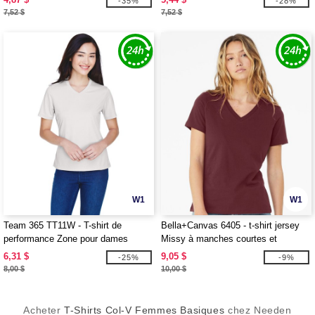
-35%
-28%
7,52 $
7,52 $
W1
W1
Team 365 TT11W - T-shirt de
Bella+Canvas 6405 - t-shirt jersey
performance Zone pour dames
Missy à manches courtes et
encolure en V
6,31 $
9,05 $
-25%
-9%
8,00 $
10,00 $
Acheter
T-Shirts Col-V Femmes Basiques
chez Needen