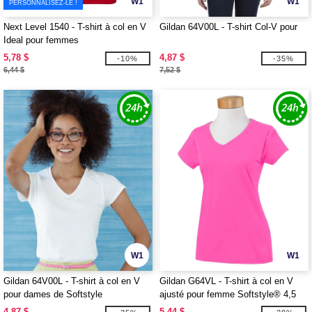
W1
W1
PERSONNALISEZ-LE !
Next Level 1540 - T-shirt à col en V
Gildan 64V00L - T-shirt Col-V pour
Ideal pour femmes
5,78 $
4,87 $
-10%
-35%
6,44 $
7,52 $
W1
W1
Gildan 64V00L - T-shirt à col en V
Gildan G64VL - T-shirt à col en V
pour dames de Softstyle
ajusté pour femme Softstyle® 4,5
oz.
4,87 $
5,44 $