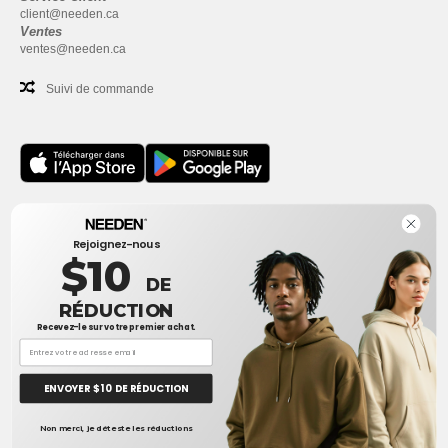
client@needen.ca
Ventes
ventes@needen.ca
Suivi de commande
Bureau
Rejoignez-nous
One Dundas Street West Suite 2500
$10
Toronto, Ontario, M5G 1Z3
DE
Ceci n'est PAS l'adresse de retour. Pour les retours, voir ici
RÉDUCTION
Recevez-le sur votre premier achat.
Bureau
1300 rue Sherbrooke Ouest #400
Montreal, Quebec, H3G 1H9
ENVOYER $ 10 DE RÉDUCTION
Ceci n'est PAS l'adresse de retour. Pour les retours, voir ici
👋
Bonjour
Non merci, je déteste les réductions
Si vous avez des questions ou des