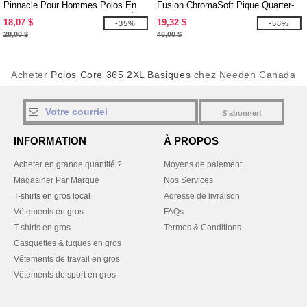
Pinnacle Pour Hommes Polos En
Fusion ChromaSoft Pique Quarter-
Piqué Performance Core 365™ À
Zip pour dames
18,07 $
19,32 $
-35%
-58%
Manches Longues
28,00 $
46,00 $
Acheter
Polos Core 365 2XL Basiques
chez Needen Canada
S'abonner!
INFORMATION
À PROPOS
Acheter en grande quantité ?
Moyens de paiement
Magasiner Par Marque
Nos Services
T-shirts en gros local
Adresse de livraison
Vêtements en gros
FAQs
T-shirts en gros
Termes & Conditions
Casquettes & tuques en gros
Vêtements de travail en gros
Vêtements de sport en gros