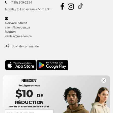
(438) 809-2184
Monday to Friday 9am - 5pm EST
Service Client
client@needen.ca
Ventes
ventes@needen.ca
Suivi de commande
Bureau
Rejoignez-nous
One Dundas Street West Suite 2500
$10
Toronto, Ontario, M5G 1Z3
DE
Ceci n'est PAS l'adresse de retour. Pour les retours, voir ici
RÉDUCTION
Recevez-le sur votre premier achat.
Bureau