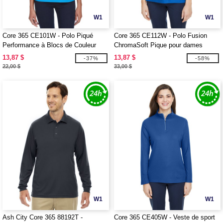
W1
W1
Core 365 CE101W - Polo Piqué
Core 365 CE112W - Polo Fusion
Performance à Blocs de Couleur
ChromaSoft Pique pour dames
pour Femmes Balance
13,87 $
13,87 $
-37%
-58%
22,00 $
33,00 $
W1
W1
Ash City Core 365 88192T -
Core 365 CE405W - Veste de sport