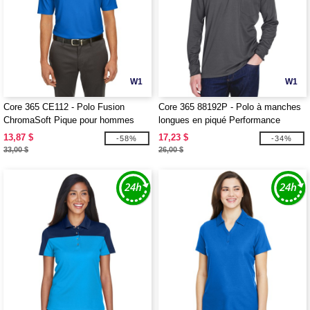
W1
W1
Core 365 CE112 - Polo Fusion
Core 365 88192P - Polo à manches
ChromaSoft Pique pour hommes
longues en piqué Performance
Pinnacle pour adulte avec poche
13,87 $
17,23 $
-58%
-34%
33,00 $
26,00 $