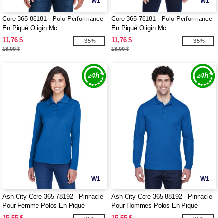
W1
W1
Core 365 88181 - Polo Performance
Core 365 78181 - Polo Performance
En Piqué Origin Mc
En Piqué Origin Mc
11,76 $
11,76 $
-35%
-35%
18,00 $
18,00 $
W1
W1
Ash City Core 365 78192 - Pinnacle
Ash City Core 365 88192 - Pinnacle
Pour Femme Polos En Piqué
Pour Hommes Polos En Piqué
Performance Core 365™ À Manches
Performance Core 365™ À Manches
15,55 $
15,55 $