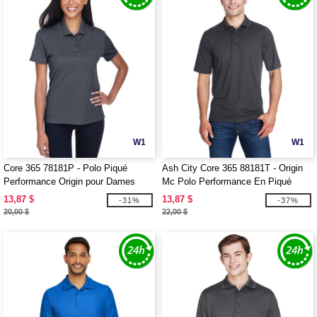
W1
W1
Core 365 78181P - Polo Piqué
Ash City Core 365 88181T - Origin
Performance Origin pour Dames
Mc Polo Performance En Piqué
avec Poche
13,87 $
13,87 $
-31%
-37%
20,00 $
22,00 $