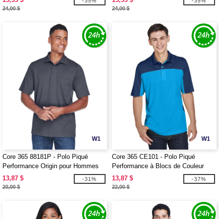
-35%
-35%
Longues
Longues
24,00 $
24,00 $
W1
W1
Core 365 88181P - Polo Piqué
Core 365 CE101 - Polo Piqué
Performance Origin pour Hommes
Performance à Blocs de Couleur
avec Poche
pour Hommes
13,87 $
13,87 $
-31%
-37%
20,00 $
22,00 $