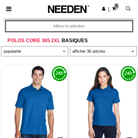
×
Appli Needen
0
Obtenir l'appli
|
Meilleurs prix sur l’app !
Affinez la selection
POLOS CORE 365 2XL
BASIQUES