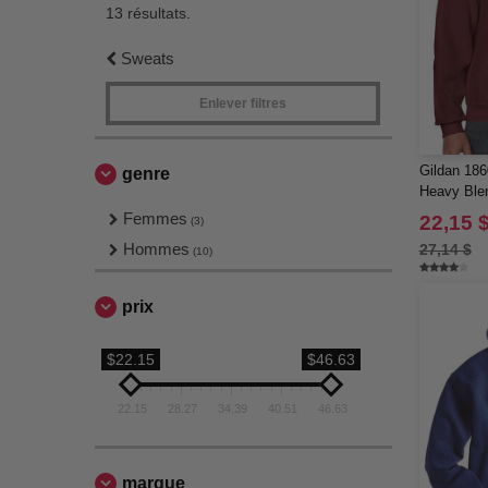
13 résultats.
Sweats
Enlever filtres
Gildan 186
genre
Heavy Ble
Femmes
22,15 
(3)
Hommes
27,14 $
(10)
prix
$22.15
$46.63
22.15
28.27
34.39
40.51
46.63
marque