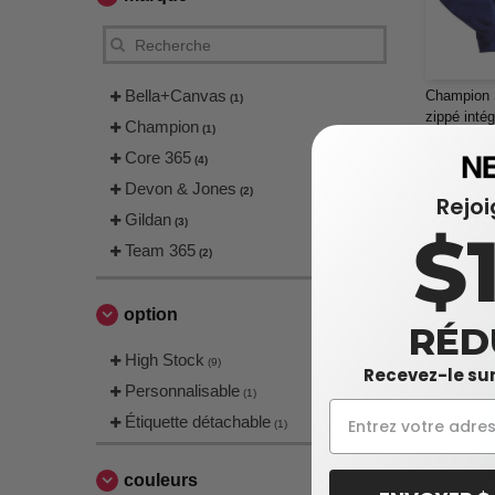
Bella+Canvas
Champion 
(1)
zippé inté
Champion
(1)
32,26 
Core 365
(4)
43,30 $
Devon & Jones
(2)
Rejo
Gildan
(3)
$
Team 365
(2)
option
RÉD
High Stock
(9)
Recevez-le sur
Personnalisable
(1)
Étiquette détachable
(1)
couleurs