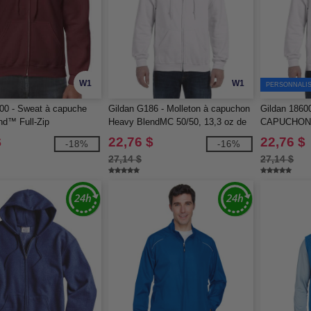
W1
W1
PERSONNALIS
00 - Sweat à capuche
Gildan G186 - Molleton à capuchon
Gildan 186
nd™ Full-Zip
Heavy BlendMC 50/50, 13,3 oz de
CAPUCHON
MD avec glissière tout au long
8 oz.
$
22,76 $
22,76 $
-18%
-16%
27,14 $
27,14 $