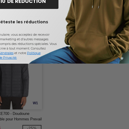
 10 DE RÉDUCTION
TT90W - Veste en
Team 365 TT90 - Veste en
Devon & Jon
ire pour Dames Campus
micropolaire Campus
molleton à f
complète Bri
$
25,20 $
39,91 $
-25%
-25%
déteste les réductions
56,00 $
laire, vous acceptez de recevoir
marketing et d'autres messages
ompris des réductions spéciales. Vous
crire à tout moment.
Consultez
Générales
et notre
Politique
e Privacité.
W1
CE700 - Doudoune
ble pour Hommes Prevail
$
-25%