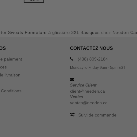
eter
Sweats Fermeture à glissière 3XL Basiques
chez Needen Ca
OS
CONTACTEZ NOUS
e paiement
(438) 809-2184
ices
Monday to Friday 9am - 5pm EST
e livraison
Service Client
 Conditions
client@needen.ca
Ventes
ventes@needen.ca
Suivi de commande