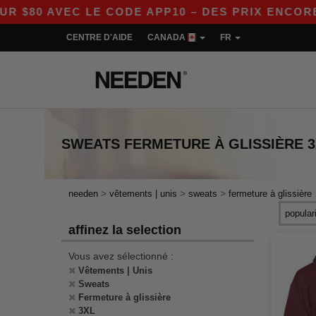
0 AVEC LE CODE APP10 – DES PRIX ENCORE PLU
CENTRE D'AIDE
CANADA
FR
SWEATS FERMETURE À GLISSIÈRE 3
>
>
>
needen
vêtements | unis
sweats
fermeture à glissière
affinez la selection
Vous avez sélectionné :
Vêtements | Unis
Sweats
Fermeture à glissière
3XL