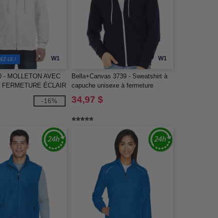
W1
W1
EZ-LE !
00 - MOLLETON AVEC
Bella+Canvas 3739 - Sweatshirt à
 FERMETURE ÉCLAIR
capuche unisexe à fermeture
intégrale
34,97 $
-16%