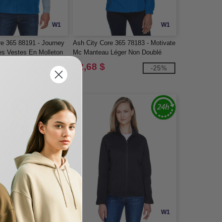
W1
W1
re 365 88191 - Journey
Ash City Core 365 78183 - Motivate
s Vestes En Molleton
Mc Manteau Léger Non Doublé
22,68 $
-36%
-25%
W1
W1