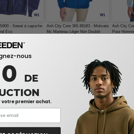
W1
W1
S800 - Sweat à capuche
Ash City Core 365 88183 - Motivate
Ash City Co
gral Eco
Mc Manteau Léger Non Doublé
Pour Homme
Mc
$
22,68 $
22,27 $
-25%
-25%
35,00 $
ignez-nous
10
DE
UCTION
 votre premier achat.
W1
W1