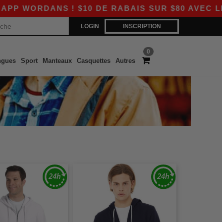
ORDANS ! $10 DE RABAIS SUR $80 AVEC LE CO
LOGIN
INSCRIPTION
0
ngues
Sport
Manteaux
Casquettes
Autres