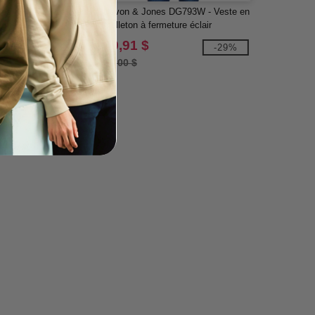
es DG793 - Veste en
Devon & Jones DG793W - Veste en
ermeture éclair
molleton à fermeture éclair
stol
complète pour dames Bristol
39,91 $
-29%
-29%
56,00 $