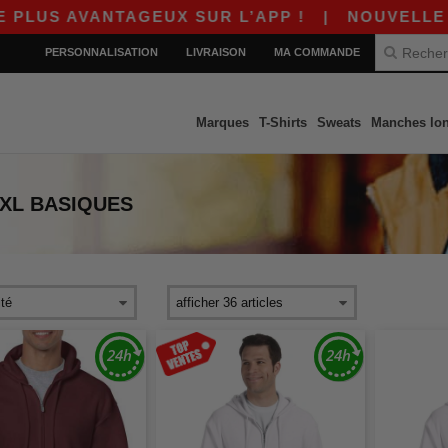
S AVANTAGEUX SUR L’APP !
|
NOUVELLE APP W
PERSONNALISATION
LIVRAISON
MA COMMANDE
Marques
T-Shirts
Sweats
Manches lo
XL
BASIQUES